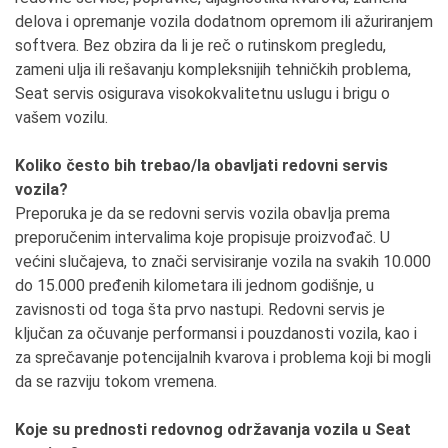
delova i opremanje vozila dodatnom opremom ili ažuriranjem
softvera. Bez obzira da li je reč o rutinskom pregledu,
zameni ulja ili rešavanju kompleksnijih tehničkih problema,
Seat servis osigurava visokokvalitetnu uslugu i brigu o
vašem vozilu.
Koliko često bih trebao/la obavljati redovni servis
vozila?
Preporuka je da se redovni servis vozila obavlja prema
preporučenim intervalima koje propisuje proizvođač. U
većini slučajeva, to znači servisiranje vozila na svakih 10.000
do 15.000 pređenih kilometara ili jednom godišnje, u
zavisnosti od toga šta prvo nastupi. Redovni servis je
ključan za očuvanje performansi i pouzdanosti vozila, kao i
za sprečavanje potencijalnih kvarova i problema koji bi mogli
da se razviju tokom vremena.
Koje su prednosti redovnog održavanja vozila u Seat