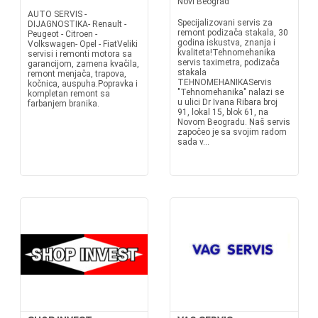
Novi Beograd
AUTO SERVIS -
Specijalizovani servis za
DIJAGNOSTIKA- Renault -
remont podizača stakala, 30
Peugeot - Citroen -
godina iskustva, znanja i
Volkswagen- Opel - FiatVeliki
kvaliteta!Tehnomehanika
servisi i remonti motora sa
servis taximetra, podizača
garancijom, zamena kvačila,
stakala
remont menjača, trapova,
TEHNOMEHANIKAServis
kočnica, auspuha.Popravka i
"Tehnomehanika" nalazi se
kompletan remont sa
u ulici Dr Ivana Ribara broj
farbanjem branika.
91, lokal 15, blok 61, na
Novom Beogradu. Naš servis
započeo je sa svojim radom
sada v...