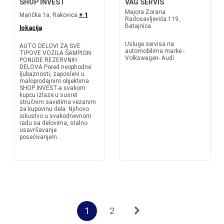
SHOP INVEST
VAG SERVIS
Majora Zorana
Marička 1a, Rakovica
+ 1
Radosavljevića 119,
Batajnica
lokacija
Usluge servisa na
AUTO DELOVI ZA SVE
automobilima marke:-
TIPOVE VOZILA ŠAMPION
Volkswagen- Audi
PONUDE REZERVNIH
DELOVA Pored neophodne
ljubaznosti, zaposleni u
maloprodajnim objektima
SHOP INVEST-a svakom
kupcu izlaze u susret
stručnim savetima vezanim
za kupovinu dela. Njihovo
iskustvo u svakodnevnom
radu sa delovima, stalno
usavršavanje
posećivanjem...
1
2