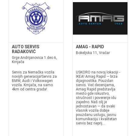
AUTO SERVIS
AMAG - RAPID
RADAKOVIĆ
Bokeljska 11, Vračar
Grge Andrijanovica 1.deo 6,
Krnjača
Servis za Nemačka vozila
USKORO na novoj lokaciji -
novijih generacija!Servis za
IKEA! Amag Rapid — brza
BMW, Audi i Volkswagen
dijagnostika. Pouzdan
vozila. Krnjača, na samo
servis. Već decenijama,
4km od centra grada!
Amag Rapid predstavlja
mesto gde iskustvo,
stručnost i poverenje idu
zajedno. Naš cilj je
jednostavan — da svaki
vlasnik vozila dobije
pouzdanu uslugu, jasnu
komunikaciju i kvalitetan
servis bez neprij...