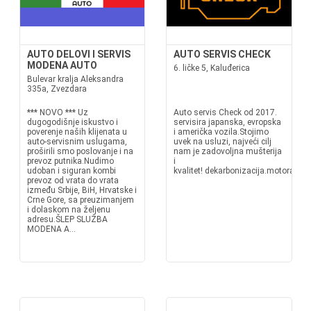
AUTO DELOVI I SERVIS
AUTO SERVIS CHECK
MODENA AUTO
6. ličke 5, Kaluđerica
Bulevar kralja Aleksandra
335a, Zvezdara
*** NOVO *** Uz
Auto servis Check od 2017.
dugogodišnje iskustvo i
servisira japanska, evropska
poverenje naših klijenata u
i američka vozila.Stojimo
auto-servisnim uslugama,
uvek na usluzi, najveći cilj
proširili smo poslovanje i na
nam je zadovoljna mušterija
prevoz putnika.Nudimo
i
udoban i siguran kombi
kvalitet! dekarbonizacija.motora_ch
prevoz od vrata do vrata
između Srbije, BiH, Hrvatske i
Crne Gore, sa preuzimanjem
i dolaskom na željenu
adresu.ŠLEP SLUŽBA
MODENA A...