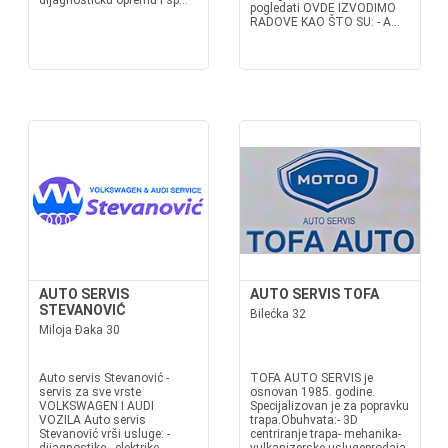
dijagnostičku opremu i sp...
pogledati OVDE IZVODIMO
RADOVE KAO ŠTO SU: - A...
AUTO SERVIS
AUTO SERVIS TOFA
STEVANOVIĆ
Bilećka 32
Miloja Đaka 30
Auto servis Stevanović -
TOFA AUTO SERVIS je
servis za sve vrste
osnovan 1985. godine.
VOLKSWAGEN I AUDI
Specijalizovan je za popravku
VOZILA Auto servis
trapa.Obuhvata:- 3D
Stevanović vrši usluge: -
centriranje trapa- mehanika-