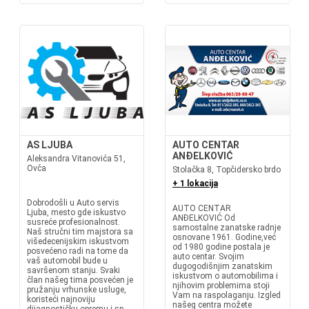
AS LJUBA
AUTO CENTAR
ANĐELKOVIĆ
Aleksandra Vitanovića 51,
Ovča
Stolačka 8, Topčidersko brdo
+ 1 lokacija
Dobrodošli u Auto servis
AUTO CENTAR
Ljuba, mesto gde iskustvo
ANĐELKOVIĆ Od
susreće profesionalnost.
samostalne zanatske radnje
Naš stručni tim majstora sa
osnovane 1961. Godine,već
višedecenijskim iskustvom
od 1980 godine postala je
posvećeno radi na tome da
auto centar. Svojim
vaš automobil bude u
dugogodišnjim zanatskim
savršenom stanju. Svaki
iskustvom o automobilima i
član našeg tima posvećen je
njihovim problemima stoji
pružanju vrhunske usluge,
Vam na raspolaganju. Izgled
koristeći najnoviju
našeg centra možete