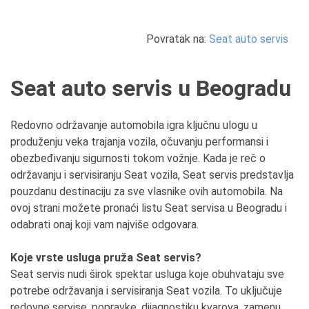
Povratak na:
Seat auto servis
Seat auto servis u Beogradu
Redovno održavanje automobila igra ključnu ulogu u
produženju veka trajanja vozila, očuvanju performansi i
obezbeđivanju sigurnosti tokom vožnje. Kada je reč o
održavanju i servisiranju Seat vozila, Seat servis predstavlja
pouzdanu destinaciju za sve vlasnike ovih automobila. Na
ovoj strani možete pronaći listu Seat servisa u Beogradu i
odabrati onaj koji vam najviše odgovara.
Koje vrste usluga pruža Seat servis?
Seat servis nudi širok spektar usluga koje obuhvataju sve
potrebe održavanja i servisiranja Seat vozila. To uključuje
redovne servise, popravke, dijagnostiku kvarova, zamenu