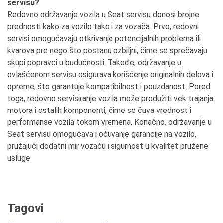
servisu?
Redovno održavanje vozila u Seat servisu donosi brojne
prednosti kako za vozilo tako i za vozača. Prvo, redovni
servisi omogućavaju otkrivanje potencijalnih problema ili
kvarova pre nego što postanu ozbiljni, čime se sprečavaju
skupi popravci u budućnosti. Takođe, održavanje u
ovlašćenom servisu osigurava korišćenje originalnih delova i
opreme, što garantuje kompatibilnost i pouzdanost. Pored
toga, redovno servisiranje vozila može produžiti vek trajanja
motora i ostalih komponenti, čime se čuva vrednost i
performanse vozila tokom vremena. Konačno, održavanje u
Seat servisu omogućava i očuvanje garancije na vozilo,
pružajući dodatni mir vozaču i sigurnost u kvalitet pružene
usluge.
Tagovi