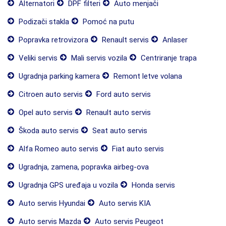
Alternatori
DPF filteri
Auto menjači
Podizači stakla
Pomoć na putu
Popravka retrovizora
Renault servis
Anlaser
Veliki servis
Mali servis vozila
Centriranje trapa
Ugradnja parking kamera
Remont letve volana
Citroen auto servis
Ford auto servis
Opel auto servis
Renault auto servis
Škoda auto servis
Seat auto servis
Alfa Romeo auto servis
Fiat auto servis
Ugradnja, zamena, popravka airbeg-ova
Ugradnja GPS uređaja u vozila
Honda servis
Auto servis Hyundai
Auto servis KIA
Auto servis Mazda
Auto servis Peugeot