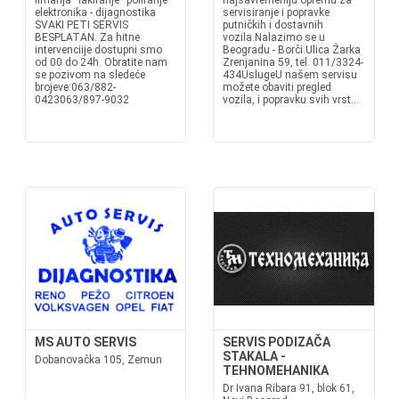
limarija* lakiranje* poliranje*
najsavremeniju opremu za
elektronika - dijagnostika
servisiranje i popravke
SVAKI PETI SERVIS
putničkih i dostavnih
BESPLATAN. Za hitne
vozila.Nalazimo se u
intervenciije dostupni smo
Beogradu - Borči.Ulica Žarka
od 00 do 24h. Obratite nam
Zrenjanina 59, tel. 011/3324-
se pozivom na sledeće
434UslugeU našem servisu
brojeve:063/882-
možete obaviti pregled
0423063/897-9032
vozila, i popravku svih vrst...
MS AUTO SERVIS
SERVIS PODIZAČA
STAKALA -
Dobanovačka 105, Zemun
TEHNOMEHANIKA
Dr Ivana Ribara 91, blok 61,