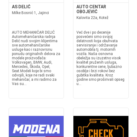
AS DELIĆ
AUTO CENTAR
OBOJEVIĆ
Milke Bosnić 1, Jajinci
Kalovita 22a, Kotež
AUTO MEHANIČAR DELIĆ
Već dve i po decenije
Automehaničarska radnja
posvećeni smo svojoj
Delić nudi svojim klijentima
delatnosti koja obuhvata
sve automehaničarske
servisiranje i održavanje
usluge kao i raznovrsnu
automobila tj. motornih
ponudu originalnih delova za
vozila. Naša osnovna
modele proizvođača:
obeležja su izuzetno visok
Volksvagen, BMW, Audi,
kvalitet pruženih usluga,
Mercedes, Škoda, Opel,
konkurentne cene, ljubazno
Seat.Modeli koje bi smo
osoblje i brzi rokovi bez
odvojili, koje ne radi svaki
gubitka kvaliteta. Kroz
mehaničar, a mi radimo za
godine smo proširivali opseg
Vas su...
u...