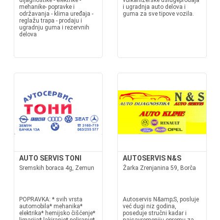
dijagnostike - elektrike -
vulkanizerske uslugeprodaja
mehanike- popravke i
i ugradnja auto delova i
održavanja - klima uređaja -
guma za sve tipove vozila.
reglažu trapa - prodaju i
ugradnju guma i rezervnih
delova
AUTO SERVIS TONI
AUTOSERVIS N&S
Sremskih boraca 4g, Zemun
Žarka Zrenjanina 59, Borča
POPRAVKA: * svih vrsta
Autoservis N&amp;S, posluje
automobila* mehanika*
već dugi niz godina,
elektrika* hemijsko čišćenje*
poseduje stručni kadar i