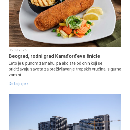
05.08.2026
Beograd, rodni grad Karađorđeve šnicle
Leto je u punom zamahu, pa ako ste od onih koji se
pridržavaju saveta za preživljavanje tropskih vrućina, sigurno
vam ni...
Detaljnije ›