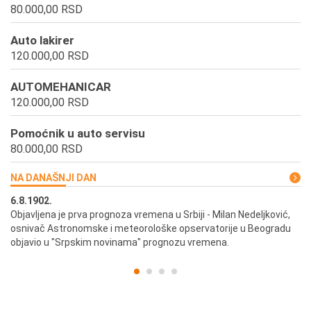
80.000,00 RSD
Auto lakirer
120.000,00 RSD
AUTOMEHANICAR
120.000,00 RSD
Pomoćnik u auto servisu
80.000,00 RSD
NA DANAŠNJI DAN
6.8.1902.
6.
ik
Objavljena je prva prognoza vremena u Srbiji - Milan Nedeljković,
Od
osnivač Astronomske i meteorološke opservatorije u Beogradu
Be
objavio u "Srpskim novinama" prognozu vremena.