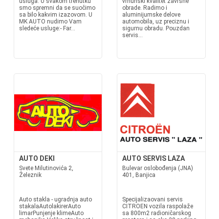
usluga. U svakom trenutku
vrhunski kvalitet završne
smo spremni da se suočimo
obrade. Radimo i
sa bilo kakvim izazovom. U
aluminijumske delove
MK AUTO nudimo Vam
automobila, uz preciznu i
sledeće usluge:- Far...
sigurnu obradu. Pouzdan
servis...
AUTO DEKI
AUTO SERVIS LAZA
Svete Milutinovića 2,
Bulevar oslobođenja (JNA)
Železnik
401, Banjica
Auto stakla - ugradnja auto
Specijalizaovani servis
stakalaAutolakirerAuto
CITROEN vozila raspolaže
limarPunjenje klimeAuto
sa 800m2 radioničarskog