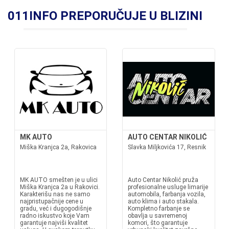
011INFO PREPORUČUJE U BLIZINI
MK AUTO
AUTO CENTAR NIKOLIĆ
Miška Kranjca 2a, Rakovica
Slavka Miljkovića 17, Resnik
MK AUTO smešten je u ulici
Auto Centar Nikolić pruža
Miška Kranjca 2a u Rakovici.
profesionalne usluge limarije
Karakterišu nas ne samo
automobila, farbanja vozila,
najpristupačnije cene u
auto klima i auto stakala.
gradu, već i dugogodišnje
Kompletno farbanje se
radno iskustvo koje Vam
obavlja u savremenoj
garantuje najviši kvalitet
komori, što garantuje