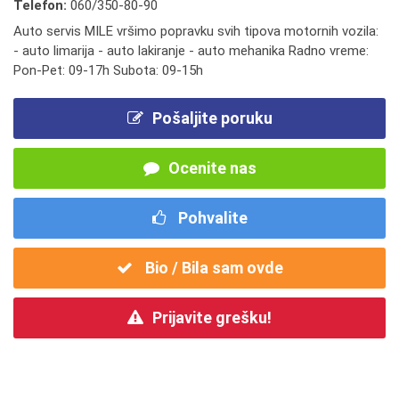
Telefon:
060/350-80-90
Auto servis MILE vršimo popravku svih tipova motornih vozila:
- auto limarija - auto lakiranje - auto mehanika Radno vreme:
Pon-Pet: 09-17h Subota: 09-15h
Pošaljite poruku
Ocenite nas
Pohvalite
Bio / Bila sam ovde
Prijavite grešku!