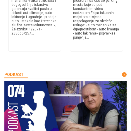
mehanika Velika stručnost i
prostora i sa oko 30 parking
dugogodišnje iskustvo
mesta koje su pod
garantuju kvalitet posla u
konstantnim video
oblasti auto limarije, auto
nadzorom.Ekipa iskusnih
lakiranja i ugradnje i prodaje
majstora stoje na
auto - stakala kao i terenska
raspolaganju za sledeće
služba. Svete Milutinovića 2,
usluge: - auto mehanika sa
Železnik011/2571-
dijagnostikom - auto limarija
238065/257...
- auto lakiranje - popravke i
punjenje...
PODKAST