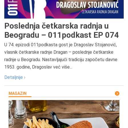
Poslednja četkarska radnja u
Beogradu – 011podkast EP 074
U 74. epizodi 011podkasta gost je Dragoslav Stojanović,
vlasnik četkarske radnje Dragan – poslednje četkarske
radnje u Beogradu. Nastavljajući tradiciju započetu davne
1953. godine, Dragoslav već više...
Detaljnije ›
MAGAZIN