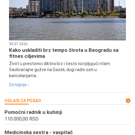
30.07.2026
Kako uskladiti brz tempo života u Beogradu sa
fitnes ciljevima
Život u prestonici diktira brz i često iscrpljujući ritam.
Saobraćajne gužve na Gazeli, dugi radni sati u
kancelarijama...
Detaljnije ›
OGLASI ZA POSAO
Pomoćni radnik u kuhinji
110.000,00 RSD
Medicinska sestra - vaspitač