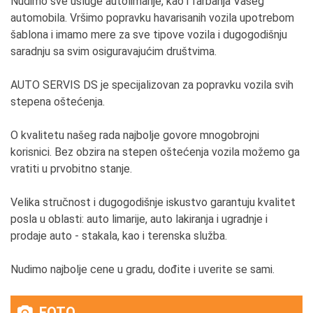
Nudimo sve usluge autolimarije, kao i farbanja Vašeg
automobila. Vršimo popravku havarisanih vozila upotrebom
šablona i imamo mere za sve tipove vozila i dugogodišnju
saradnju sa svim osiguravajućim društvima.
AUTO SERVIS DS je specijalizovan za popravku vozila svih
stepena oštećenja.
O kvalitetu našeg rada najbolje govore mnogobrojni
korisnici. Bez obzira na stepen oštećenja vozila možemo ga
vratiti u prvobitno stanje.
Velika stručnost i dugogodišnje iskustvo garantuju kvalitet
posla u oblasti: auto limarije, auto lakiranja i ugradnje i
prodaje auto - stakala, kao i terenska služba.
Nudimo najbolje cene u gradu, dođite i uverite se sami.
FOTO