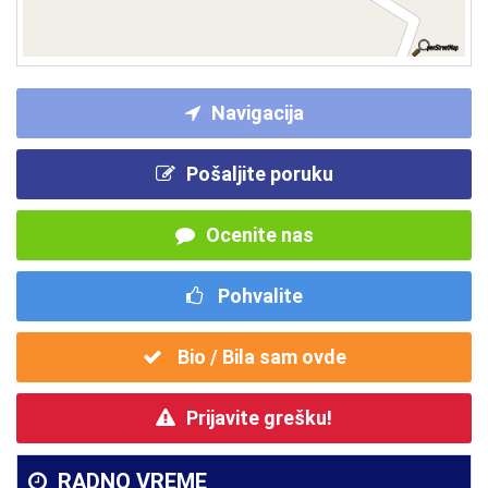
Navigacija
Pošaljite poruku
Ocenite nas
Pohvalite
Bio / Bila sam ovde
Prijavite grešku!
RADNO VREME