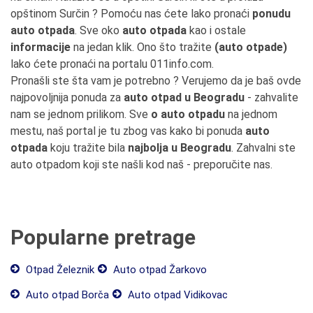
opštinom Surčin ? Pomoću nas ćete lako pronaći
ponudu
auto otpada
. Sve oko
auto otpada
kao i ostale
informacije
na jedan klik. Ono što tražite
(auto otpade)
lako ćete pronaći na portalu 011info.com.
Pronašli ste šta vam je potrebno ? Verujemo da je baš ovde
najpovoljnija ponuda za
auto otpad u Beogradu
- zahvalite
nam se jednom prilikom. Sve
o auto otpadu
na jednom
mestu, naš portal je tu zbog vas kako bi ponuda
auto
otpada
koju tražite bila
najbolja u Beogradu
. Zahvalni ste
auto otpadom koji ste našli kod naš - preporučite nas.
Popularne pretrage
Otpad Železnik
Auto otpad Žarkovo
Auto otpad Borča
Auto otpad Vidikovac