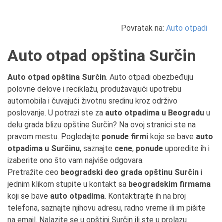
Povratak na:
Auto otpadi
Auto otpad opština Surčin
Auto otpad opština Surčin
. Auto otpadi obezbeđuju
polovne delove i reciklažu, produžavajući upotrebu
automobila i čuvajući životnu sredinu kroz održivo
poslovanje. U potrazi ste za
auto otpadima u Beogradu
u
delu grada blizu opštine Surčin? Na ovoj stranici ste na
pravom mestu. Pogledajte
ponude firmi
koje se bave
auto
otpadima u Surčinu
, saznajte
cene
,
ponude
uporedite ih i
izaberite ono što vam najviše odgovara.
Pretražite ceo
beogradski deo grada opštinu Surčin
i
jednim klikom stupite u kontakt sa
beogradskim firmama
koji se bave
auto otpadima
. Kontaktirajte ih na broj
telefona, saznajte njihovu adresu, radno vreme ili im pišite
na email. Nalazite se u opštini Surčin ili ste u prolazu