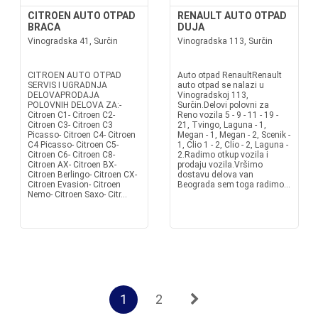
CITROEN AUTO OTPAD
RENAULT AUTO OTPAD
BRACA
DUJA
Vinogradska 41, Surčin
Vinogradska 113, Surčin
CITROEN AUTO OTPAD
Auto otpad RenaultRenault
SERVIS I UGRADNJA
auto otpad se nalazi u
DELOVAPRODAJA
Vinogradskoj 113,
POLOVNIH DELOVA ZA:-
Surčin.Delovi polovni za
Citroen C1- Citroen C2-
Reno vozila 5 - 9 - 11 - 19 -
Citroen C3- Citroen C3
21, Tvingo, Laguna - 1,
Picasso- Citroen C4- Citroen
Megan - 1, Megan - 2, Scenik -
C4 Picasso- Citroen C5-
1, Clio 1 - 2, Clio - 2, Laguna -
Citroen C6- Citroen C8-
2.Radimo otkup vozila i
Citroen AX- Citroen BX-
prodaju vozila.Vršimo
Citroen Berlingo- Citroen CX-
dostavu delova van
Citroen Evasion- Citroen
Beograda sem toga radimo...
Nemo- Citroen Saxo- Citr...
1
2