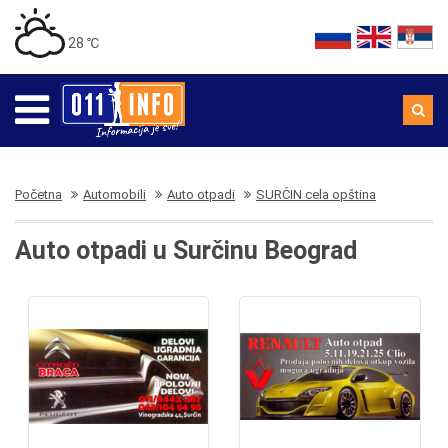
28 ℃
Početna
Automobili
Auto otpadi
SURČIN cela opština
Auto otpadi u Surčinu Beograd