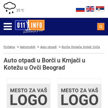
25 ℃
Početna
Automobili
Auto otpadi
Borča, Krnjača, Kotež, Ovča
Auto otpadi u Borči u Krnjači u
Kotežu u Ovči Beograd