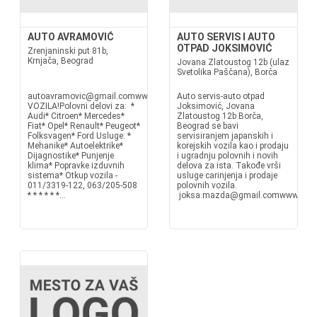
AUTO AVRAMOVIĆ
AUTO SERVIS I AUTO
OTPAD JOKSIMOVIĆ
Zrenjaninski put 81b,
Krnjača, Beograd
Jovana Zlatoustog 12b (ulaz
Svetolika Paščana), Borča
autoavramovic@gmail.comwww.autoavramovic.comOTKUP
Auto servis-auto otpad
VOZILA!Polovni delovi za: *
Joksimović, Jovana
Audi* Citroen* Mercedes*
Zlatoustog 12b Borča,
Fiat* Opel* Renault* Peugeot*
Beograd se bavi
Folksvagen* Ford Usluge: *
servisiranjem japanskih i
Mehanike* Autoelektrike*
korejskih vozila kao i prodaju
Dijagnostike* Punjenje
i ugradnju polovnih i novih
klima* Popravke izduvnih
delova za ista. Takođe vrši
sistema* Otkup vozila -
usluge carinjenja i prodaje
011/3319-122, 063/205-508
polovnih vozila.
* * * * * *...
joksa.mazda@gmail.comwww.polo