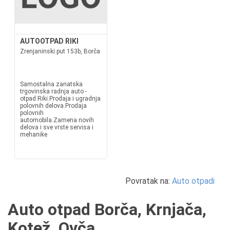
AUTOOTPAD RIKI
Zrenjaninski put 153b, Borča
Samostalna zanatska
trgovinska radnja auto -
otpad Riki.Prodaja i ugradnja
polovnih delova.Prodaja
polovnih
automobila.Zamena novih
delova i sve vrste servisa i
mehanike
Povratak na:
Auto otpadi
Auto otpad Borča, Krnjača,
Kotež, Ovča