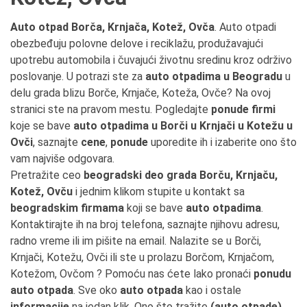
Auto otpad Borča, Krnjača, Kotež, Ovča
. Auto otpadi
obezbeđuju polovne delove i reciklažu, produžavajući
upotrebu automobila i čuvajući životnu sredinu kroz održivo
poslovanje. U potrazi ste za
auto otpadima u Beogradu
u
delu grada blizu Borče, Krnjače, Koteža, Ovče? Na ovoj
stranici ste na pravom mestu. Pogledajte
ponude firmi
koje se bave
auto otpadima u Borči u Krnjači u Kotežu u
Ovči
, saznajte
cene
,
ponude
uporedite ih i izaberite ono što
vam najviše odgovara.
Pretražite ceo
beogradski deo grada Borču, Krnjaču,
Kotež, Ovču
i jednim klikom stupite u kontakt sa
beogradskim firmama
koji se bave
auto otpadima
.
Kontaktirajte ih na broj telefona, saznajte njihovu adresu,
radno vreme ili im pišite na email. Nalazite se u Borči,
Krnjači, Kotežu, Ovči ili ste u prolazu Borčom, Krnjačom,
Kotežom, Ovčom ? Pomoću nas ćete lako pronaći
ponudu
auto otpada
. Sve oko
auto otpada
kao i ostale
informacije
na jedan klik. Ono što tražite
(auto otpade)