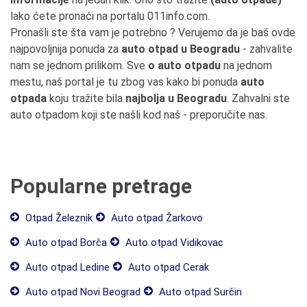
lako ćete pronaći na portalu 011info.com.
Pronašli ste šta vam je potrebno ? Verujemo da je baš ovde
najpovoljnija ponuda za
auto otpad u Beogradu
- zahvalite
nam se jednom prilikom. Sve
o auto otpadu
na jednom
mestu, naš portal je tu zbog vas kako bi ponuda
auto
otpada
koju tražite bila
najbolja u Beogradu
. Zahvalni ste
auto otpadom koji ste našli kod naš - preporučite nas.
Popularne pretrage
Otpad Železnik
Auto otpad Žarkovo
Auto otpad Borča
Auto otpad Vidikovac
Auto otpad Ledine
Auto otpad Cerak
Auto otpad Novi Beograd
Auto otpad Surčin