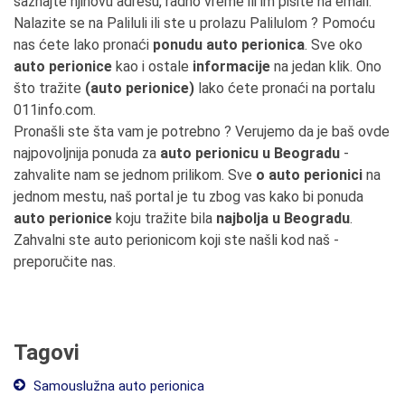
saznajte njihovu adresu, radno vreme ili im pišite na email.
Nalazite se na Paliluli ili ste u prolazu Palilulom ? Pomoću
nas ćete lako pronaći
ponudu auto perionica
. Sve oko
auto perionice
kao i ostale
informacije
na jedan klik. Ono
što tražite
(auto perionice)
lako ćete pronaći na portalu
011info.com.
Pronašli ste šta vam je potrebno ? Verujemo da je baš ovde
najpovoljnija ponuda za
auto perionicu u Beogradu
-
zahvalite nam se jednom prilikom. Sve
o auto perionici
na
jednom mestu, naš portal je tu zbog vas kako bi ponuda
auto perionice
koju tražite bila
najbolja u Beogradu
.
Zahvalni ste auto perionicom koji ste našli kod naš -
preporučite nas.
Tagovi
Samouslužna auto perionica