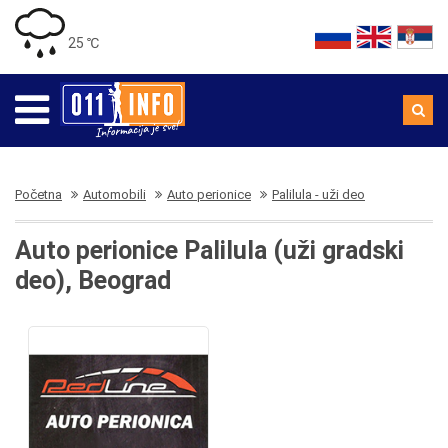
25 ℃
Početna
Automobili
Auto perionice
Palilula - uži deo
Auto perionice Palilula (uži gradski
deo), Beograd