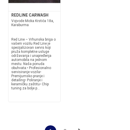
REDLINE CARWASH
Vojvode Micka Krstića 18a,
Karaburma
Red Line – Vrhunska briga o
vašem vozilu Red Line je
specijalizovan servis koji
pruža kompletne usluge
održavanja i unapređenja
automobila na jednom
mestu. Naša ponuda
obuhvata:• Profesionalno
servisiranje vozila•
Premijumsko pranje i
detailing• Poliranje i
keramičku zaštitu• Chip
tuning za bolje p...