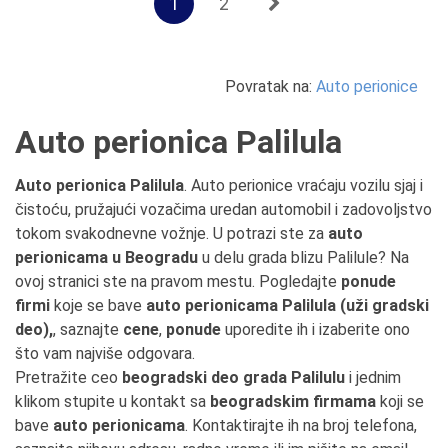
1
2
Povratak na:
Auto perionice
Auto perionica Palilula
Auto perionica Palilula
. Auto perionice vraćaju vozilu sjaj i
čistoću, pružajući vozačima uredan automobil i zadovoljstvo
tokom svakodnevne vožnje. U potrazi ste za
auto
perionicama u Beogradu
u delu grada blizu Palilule? Na
ovoj stranici ste na pravom mestu. Pogledajte
ponude
firmi
koje se bave
auto perionicama Palilula (uži gradski
deo),
, saznajte
cene
,
ponude
uporedite ih i izaberite ono
što vam najviše odgovara.
Pretražite ceo
beogradski deo grada Palilulu
i jednim
klikom stupite u kontakt sa
beogradskim firmama
koji se
bave
auto perionicama
. Kontaktirajte ih na broj telefona,