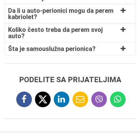
Da li u auto-perionici mogu da perem
kabriolet?
Koliko često treba da perem svoj
auto?
Šta je samouslužna perionica?
PODELITE SA PRIJATELJIMA