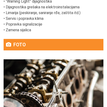
• “Warning Light” dijagnostika
• Dijagnostika grešaka na elektroinstalacijama
• Limarija (peskiranje, saniranje rđe, zaštita itd.)
• Servis i popravka klima
• Popravka signalizacije
• Zamena sijalica
FOTO