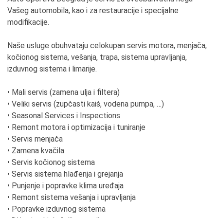
Vašeg automobila, kao i za restauracije i specijalne
modifikacije.
Naše usluge obuhvataju celokupan servis motora, menjača,
kočionog sistema, vešanja, trapa, sistema upravljanja,
izduvnog sistema i limarije.
• Mali servis (zamena ulja i filtera)
• Veliki servis (zupčasti kaiš, vodena pumpa, …)
• Seasonal Services i Inspections
• Remont motora i optimizacija i tuniranje
• Servis menjača
• Zamena kvačila
• Servis kočionog sistema
• Servis sistema hlađenja i grejanja
• Punjenje i popravke klima uređaja
• Remont sistema vešanja i upravljanja
• Popravke izduvnog sistema