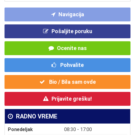
Navigacija
Pošaljite poruku
Ocenite nas
Pohvalite
Bio / Bila sam ovde
Prijavite grešku!
RADNO VREME
Ponedeljak
08:30 - 17:00