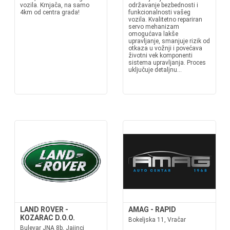
vozila. Krnjača, na samo
održavanje bezbednosti i
4km od centra grada!
funkcionalnosti vašeg
vozila. Kvalitetno repariran
servo mehanizam
omogućava lakše
upravljanje, smanjuje rizik od
otkaza u vožnji i povećava
životni vek komponenti
sistema upravljanja. Proces
uključuje detaljnu...
LAND ROVER -
AMAG - RAPID
KOZARAC D.O.O.
Bokeljska 11, Vračar
Bulevar JNA 8b, Jajinci