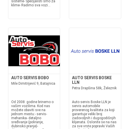
sisteme- Specijalisti smo za
klime- Radimo sva vozi...
AUTO SERVIS BOBO
AUTO SERVIS BOSKE
LLN
Mile Dimitrijević 9, Batajnica
Petra Drapšina 58k, Železnik
Od 2008. godine brinemo o
Auto servis Boske LLN je
vašim vozilima. Kod nas
servis automobile
možete obaviti sve na
proverenog kvaliteta za koji
jednom mestu:- servis-
garantuje veliki broj
mehanika- detaljno
zadovoljnih i dugogodišnjih
sređivanje (poliranje,
klijenata. Oslonite se na nas
dubinsko pranje)-
za sve vrste popravki Vaših