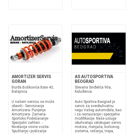
AMORTIZER SERVIS
AS AUTOSPORTIVA
GORAN
BEOGRAD
Đurđa Boškovića Bate 43,
Stevana Sinđelića 90a,
Batajnica
Kaluđerica
U našem servisu se može
Auto Sportiva Beograd je
obaviti:- Servisiranje
servis za sveobuhvatnu
Amortizera- Punjenje
negu Vašeg automobila, kao
Amortizera- Zamena-
i za restauracije i specijalne
Sportsko Podešavanje-
modifikacije. Naše usluge
Specijalni zahtevi...-
obuhvataju celokupan servis
Nivelacija visine vozila-
motora, menjača, kočionog
Spuštanje i podizanje
sistema, vešanja, trapa,