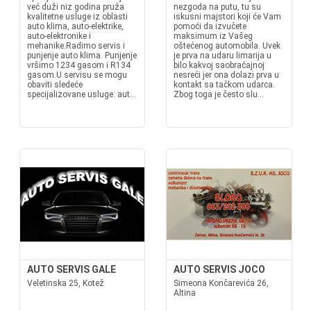
već duži niz godina pruža
nezgoda na putu, tu su
kvalitetne usluge iz oblasti
iskusni majstori koji će Vam
auto klima, auto-elektrike,
pomoći da izvučete
auto-elektronike i
maksimum iz Vašeg
mehanike.Radimo servis i
oštećenog automobila. Uvek
punjenje auto klima. Punjenje
je prva na udaru limarija u
vršimo 1234 gasom i R134
bilo kakvoj saobraćajnoj
gasom.U servisu se mogu
nesreći jer ona dolazi prva u
obaviti sledeće
kontakt sa tačkom udarca.
specijalizovane usluge: aut...
Zbog toga je često slu...
AUTO SERVIS GALE
AUTO SERVIS JOCO
Veletinska 25, Kotež
Simeona Končarevića 26,
Altina