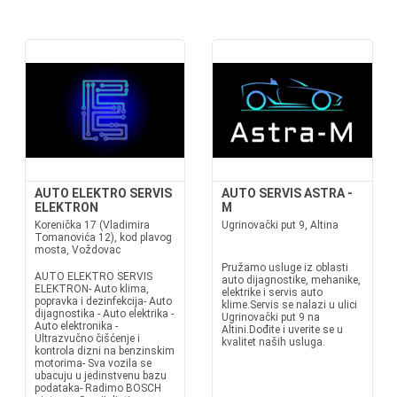
AUTO ELEKTRO SERVIS
AUTO SERVIS ASTRA -
ELEKTRON
M
Korenička 17 (Vladimira
Ugrinovački put 9, Altina
Tomanovića 12), kod plavog
mosta, Voždovac
Pružamo usluge iz oblasti
AUTO ELEKTRO SERVIS
auto dijagnostike, mehanike,
ELEKTRON- Auto klima,
elektrike i servis auto
popravka i dezinfekcija- Auto
klime.Servis se nalazi u ulici
dijagnostika - Auto elektrika -
Ugrinovački put 9 na
Auto elektronika -
Altini.Dođite i uverite se u
Ultrazvučno čišćenje i
kvalitet naših usluga.
kontrola dizni na benzinskim
motorima- Sva vozila se
ubacuju u jedinstvenu bazu
podataka- Radimo BOSCH