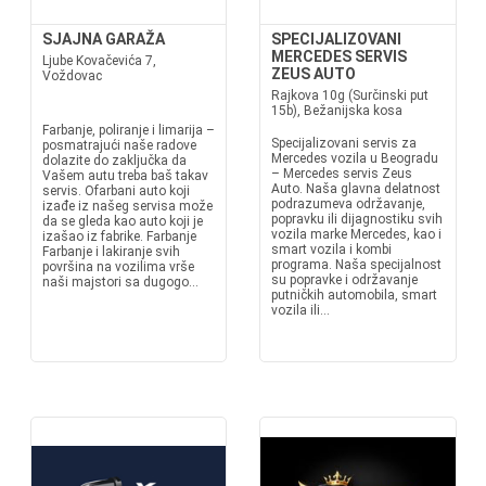
SJAJNA GARAŽA
SPECIJALIZOVANI
MERCEDES SERVIS
Ljube Kovačevića 7,
ZEUS AUTO
Voždovac
Rajkova 10g (Surčinski put
15b), Bežanijska kosa
Farbanje, poliranje i limarija –
Specijalizovani servis za
posmatrajući naše radove
Mercedes vozila u Beogradu
dolazite do zaključka da
– Mercedes servis Zeus
Vašem autu treba baš takav
Auto. Naša glavna delatnost
servis. Ofarbani auto koji
podrazumeva održavanje,
izađe iz našeg servisa može
popravku ili dijagnostiku svih
da se gleda kao auto koji je
vozila marke Mercedes, kao i
izašao iz fabrike. Farbanje
smart vozila i kombi
Farbanje i lakiranje svih
programa. Naša specijalnost
površina na vozilima vrše
su popravke i održavanje
naši majstori sa dugogo...
putničkih automobila, smart
vozila ili...