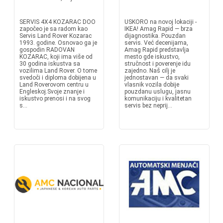
SERVIS 4X4 KOZARAC DOO
USKORO na novoj lokaciji -
započeo je sa radom kao
IKEA! Amag Rapid — brza
Servis Land Rover Kozarac
dijagnostika. Pouzdan
1993. godine. Osnovao ga je
servis. Već decenijama,
gospodin RADOVAN
Amag Rapid predstavlja
KOZARAC, koji ima više od
mesto gde iskustvo,
30 godina iskustva sa
stručnost i poverenje idu
vozilima Land Rover. O tome
zajedno. Naš cilj je
svedoči i diploma dobijena u
jednostavan — da svaki
Land Roverovom centru u
vlasnik vozila dobije
Engleskoj.Svoje znanje i
pouzdanu uslugu, jasnu
iskustvo prenosi i na svog
komunikaciju i kvalitetan
s...
servis bez neprij...