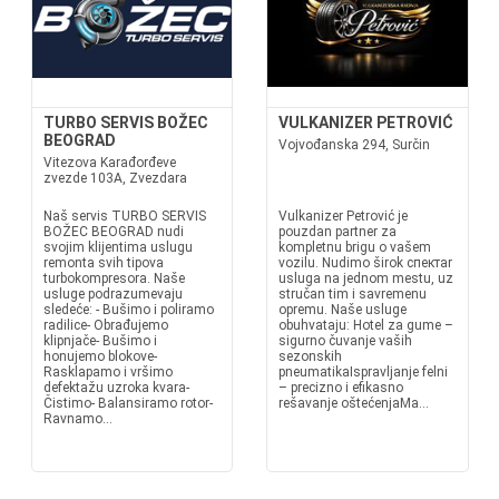
TURBO SERVIS BOŽEC
VULKANIZER PETROVIĆ
BEOGRAD
Vojvođanska 294, Surčin
Vitezova Karađorđeve
zvezde 103A, Zvezdara
Naš servis TURBO SERVIS
Vulkanizer Petrović je
BOŽEC BEOGRAD nudi
pouzdan partner za
svojim klijentima uslugu
kompletnu brigu o vašem
remonta svih tipova
vozilu. Nudimo širok спектar
turbokompresora. Naše
usluga na jednom mestu, uz
usluge podrazumevaju
stručan tim i savremenu
sledeće: - Bušimo i poliramo
opremu. Naše usluge
radilice- Obrađujemo
obuhvataju: Hotel za gume –
klipnjače- Bušimo i
sigurno čuvanje vaših
honujemo blokove-
sezonskih
Rasklapamo i vršimo
pneumatikaIspravljanje felni
defektažu uzroka kvara-
– precizno i efikasno
Čistimo- Balansiramo rotor-
rešavanje oštećenjaMa...
Ravnamo...