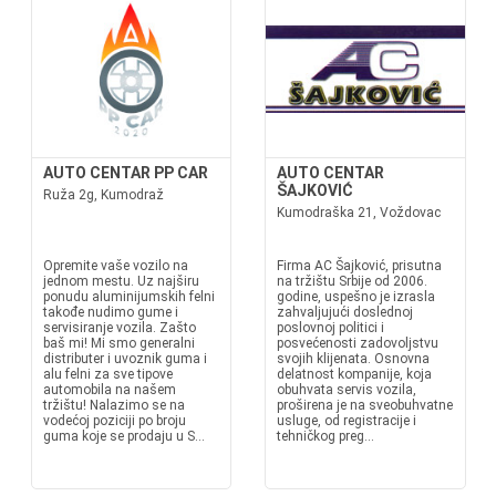
AUTO CENTAR PP CAR
AUTO CENTAR
ŠAJKOVIĆ
Ruža 2g, Kumodraž
Kumodraška 21, Voždovac
Opremite vaše vozilo na
Firma AC Šajković, prisutna
jednom mestu. Uz najširu
na tržištu Srbije od 2006.
ponudu aluminijumskih felni
godine, uspešno je izrasla
takođe nudimo gume i
zahvaljujući doslednoj
servisiranje vozila. Zašto
poslovnoj politici i
baš mi! Mi smo generalni
posvećenosti zadovoljstvu
distributer i uvoznik guma i
svojih klijenata. Osnovna
alu felni za sve tipove
delatnost kompanije, koja
automobila na našem
obuhvata servis vozila,
tržištu! Nalazimo se na
proširena je na sveobuhvatne
vodećoj poziciji po broju
usluge, od registracije i
guma koje se prodaju u S...
tehničkog preg...