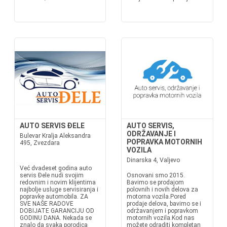
AUTO SERVIS ĐELE
AUTO SERVIS,
ODRŽAVANJE I
Bulevar Kralja Aleksandra
POPRAVKA MOTORNIH
495, Zvezdara
VOZILA
Dinarska 4, Valjevo
Već dvadeset godina auto
servis Đele nudi svojim
Osnovani smo 2015.
redovnim i novim klijentima
Bavimo se prodajom
najbolje usluge servisiranja i
polovnih i novih delova za
popravke automobila. ZA
motorna vozila.Pored
SVE NAŠE RADOVE
prodaje delova, bavimo se i
DOBIJATE GARANCIJU OD
održavanjem i popravkom
GODINU DANA. Nekada se
motornih vozila.Kod nas
znalo da svaka porodica
možete odraditi kompletan