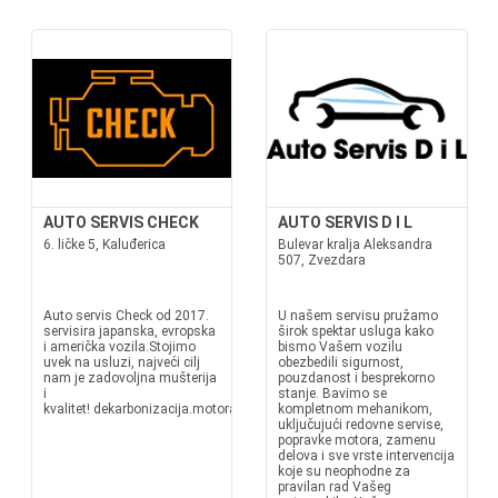
AUTO SERVIS CHECK
AUTO SERVIS D I L
6. ličke 5, Kaluđerica
Bulevar kralja Aleksandra
507, Zvezdara
Auto servis Check od 2017.
U našem servisu pružamo
servisira japanska, evropska
širok spektar usluga kako
i američka vozila.Stojimo
bismo Vašem vozilu
uvek na usluzi, najveći cilj
obezbedili sigurnost,
nam je zadovoljna mušterija
pouzdanost i besprekorno
i
stanje. Bavimo se
kvalitet! dekarbonizacija.motora_check
kompletnom mehanikom,
uključujući redovne servise,
popravke motora, zamenu
delova i sve vrste intervencija
koje su neophodne za
pravilan rad Vašeg