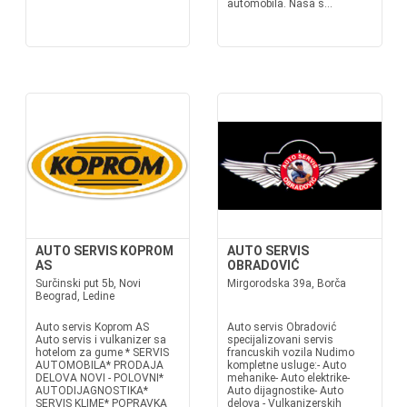
automobila. Naša s...
AUTO SERVIS KOPROM
AUTO SERVIS
AS
OBRADOVIĆ
Surčinski put 5b, Novi
Mirgorodska 39a, Borča
Beograd, Ledine
Auto servis Koprom AS
Auto servis Obradović
Auto servis i vulkanizer sa
specijalizovani servis
hotelom za gume * SERVIS
francuskih vozila Nudimo
AUTOMOBILA* PRODAJA
kompletne usluge:- Auto
DELOVA NOVI - POLOVNI*
mehanike- Auto elektrike-
AUTODIJAGNOSTIKA*
Auto dijagnostike- Auto
SERVIS KLIME* POPRAVKA
delova - Vulkanizerskih