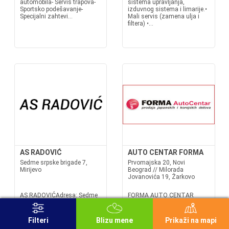
automobila- Servis trapova-
sistema upravljanja,
Sportsko podešavanje-
izduvnog sistema i limarije.•
Specijalni zahtevi...
Mali servis (zamena ulja i
filtera) •...
AS RADOVIĆ
AUTO CENTAR FORMA
Sedme srpske brigade 7,
Prvomajska 20, Novi
Mirijevo
Beograd // Milorada
Jovanovića 19, Žarkovo
AS RADOVIĆAdresa: Sedme
FORMA AUTO CENTAR
srpske brigade 7,
Forma auto centar d.o.o. je
MirijevoKontakt: 060/055-09-
preduzeće usko
87, 060/050-00-
specijalizovno za uvoz,
Filteri
Blizu mene
Prikaži na mapi
25Mail: ggc1503990@gmail.com
distribuciju i malaoprodaju