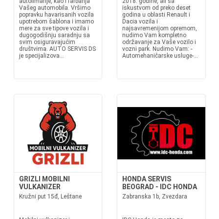
autolimarije, kao i farbanja
2018. godine, ali sa
Vašeg automobila. Vršimo
iskustvom od preko deset
popravku havarisanih vozila
godina u oblasti Renault i
upotrebom šablona i imamo
Dacia vozila i
mere za sve tipove vozila i
najsavremenijom opremom,
dugogodišnju saradnju sa
nudimo Vam kompletno
svim osiguravajućim
održavanje za Vaše vozilo i
društvima. AUTO SERVIS DS
vozni park. Nudimo Vam: -
je specijalizova...
Automehaničarske usluge-...
GRIZLI MOBILNI
HONDA SERVIS
VULKANIZER
BEOGRAD - IDC HONDA
Kružni put 15đ, Leštane
Zabranska 1b, Zvezdara