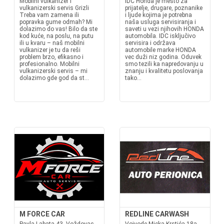
Mobilni vulkanizer i
IDC Honda je mesto za
vulkanizerski servis Grizli
prijatelje, drugare, poznanike
Treba vam zamena ili
i ljude kojima je potrebna
popravka gume odmah? Mi
naša usluga servisiranja i
dolazimo do vas! Bilo da ste
saveti u vezi njihovih HONDA
kod kuće, na poslu, na putu
automobila. IDC isključivo
ili u kvaru – naš mobilni
servisira i održava
vulkanizer je tu da reši
automobile marke HONDA
problem brzo, efikasno i
vec duži niz godina. Oduvek
profesionalno. Mobilni
smo tezili ka napredovanju u
vulkanizerski servis – mi
znanju i kvalitetu poslovanja
dolazimo gde god da st...
tako...
M FORCE CAR
REDLINE CARWASH