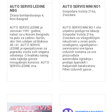
AUTO SERVIS LEDINE
AUTO SERVIS NINI NO1
NBG
Gospodara Vučića 216a,
Zvezdara
Žrtava bombardovanja 4,
Novi Beograd
AUTO SERVIS LEDINE je
AUTO SERVIS NINI NO.1 vrlo
osnovan 1991. godine,
uspešno posluje na lokaciji
nalazi se u Novom Beogradu
Gospodar Vučića 216a,
na putu za Ledine i Surčin,
Zvezdara sa višegodišnjim
oko 1km udaljen od blokova
iskustvom u ovom poslu
45 i 61. AUTO SERVIS
izrađujemo, ugrađujemo i
LEDINE je specijalizovan za
servisiramo sve tipove
popravku vozila svih stepena
izduvnih sistema za sve
oštećenja. O kvalitetu našeg
proizvođače
rada najbolje govore
automobila.Ugradnja i
mnogobrojni korisnici. AUTO
prodaja španskih i
SERVIS LEDINE ima...
italijanskih katalizatora.
Filteri izduvnih gasov...