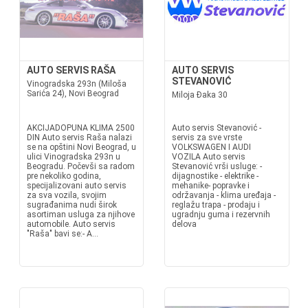
AUTO SERVIS RAŠA
AUTO SERVIS
STEVANOVIĆ
Vinogradska 293n (Miloša
Sarića 24), Novi Beograd
Miloja Đaka 30
AKCIJADOPUNA KLIMA 2500
Auto servis Stevanović -
DIN Auto servis Raša nalazi
servis za sve vrste
se na opštini Novi Beograd, u
VOLKSWAGEN I AUDI
ulici Vinogradska 293n u
VOZILA Auto servis
Beogradu. Počevši sa radom
Stevanović vrši usluge: -
pre nekoliko godina,
dijagnostike - elektrike -
specijalizovani auto servis
mehanike- popravke i
za sva vozila, svojim
održavanja - klima uređaja -
sugrađanima nudi širok
reglažu trapa - prodaju i
asortiman usluga za njihove
ugradnju guma i rezervnih
automobile. Auto servis
delova
"Raša" bavi se:- A...