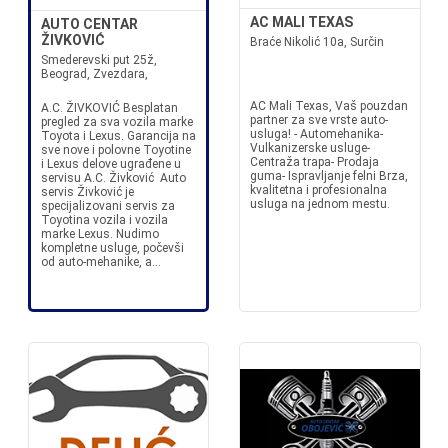
AC MALI TEXAS
AUTO CENTAR
ŽIVKOVIĆ
Braće Nikolić 10a, Surčin
Smederevski put 25ž,
Beograd, Zvezdara,
AC Mali Texas, Vaš pouzdan
A.C. ŽIVKOVIĆ Besplatan
partner za sve vrste auto-
pregled za sva vozila marke
usluga! - Automehanika-
Toyota i Lexus. Garancija na
Vulkanizerske usluge-
sve nove i polovne Toyotine
Centraža trapa- Prodaja
i Lexus delove ugrađene u
guma- Ispravljanje felni Brza,
servisu A.C. Živković Auto
kvalitetna i profesionalna
servis Živković je
usluga na jednom mestu.
specijalizovani servis za
Toyotina vozila i vozila
marke Lexus. Nudimo
kompletne usluge, počevši
od auto-mehanike, a...