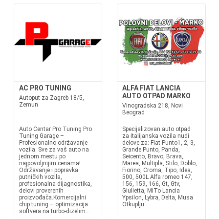
AC PRO TUNING
ALFA FIAT LANCIA
AUTO OTPAD MARKO
Autoput za Zagreb 18/5,
Zemun
Vinogradska 218, Novi
Beograd
Auto Centar Pro Tuning Pro
Specijalizovan auto otpad
Tuning Garage –
za italijanska vozila nudi
Profesionalno održavanje
delove za: Fiat Punto1, 2, 3,
vozila. Sve za vaš auto na
Grande Punto, Panda,
jednom mestu po
Seicento, Bravo, Brava,
najpovoljnijim cenama!
Marea, Multipla, Stilo, Doblo,
Održavanje i popravka
Fiorino, Croma, Tipo, Idea,
putničkih vozila,
500, 500L Alfa romeo 147,
profesionalna dijagnostika,
156, 159, 166, Gt, Gtv,
delovi proverenih
Giulietta, MiTo Lancia
proizvođača.Komercijalni
Ypsilon, Lybra, Delta, Musa
chip tuning – optimizacija
Otkuplju...
softvera na turbo-dizelim...