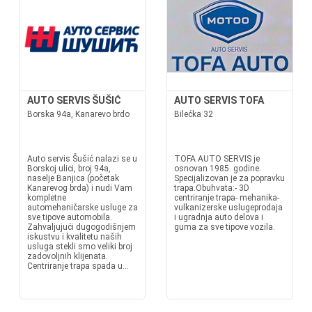
AUTO SERVIS ŠUŠIĆ
AUTO SERVIS TOFA
Borska 94a, Kanarevo brdo
Bilećka 32
Auto servis Šušić nalazi se u
TOFA AUTO SERVIS je
Borskoj ulici, broj 94a,
osnovan 1985. godine.
naselje Banjica (početak
Specijalizovan je za popravku
Kanarevog brda) i nudi Vam
trapa.Obuhvata:- 3D
kompletne
centriranje trapa- mehanika-
automehaničarske usluge za
vulkanizerske uslugeprodaja
sve tipove automobila.
i ugradnja auto delova i
Zahvaljujući dugogodišnjem
guma za sve tipove vozila.
iskustvu i kvalitetu naših
usluga stekli smo veliki broj
zadovoljnih klijenata.
Centriranje trapa spada u...