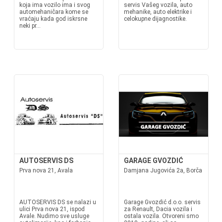
koja ima vozilo ima i svog
servis Vašeg vozila, auto
automehaničara kome se
mehanike, auto elektrike i
vraćaju kada god iskrsne
celokupne dijagnostike.
neki pr...
AUTOSERVIS DS
GARAGE GVOZDIĆ
Prva nova 21, Avala
Damjana Jugovića 2a, Borča
AUTOSERVIS DS se nalazi u
Garage Gvozdić d.o.o. servis
ulici Prva nova 21, ispod
za Renault, Dacia vozila i
Avale. Nudimo sve usluge
ostala vozila. Otvoreni smo