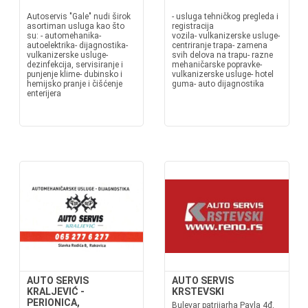
Autoservis "Gale" nudi širok
- usluga tehničkog pregleda i
asortiman usluga kao što
registracija
su: - automehanika-
vozila- vulkanizerske usluge-
autoelektrika- dijagnostika-
centriranje trapa- zamena
vulkanizerske usluge-
svih delova na trapu- razne
dezinfekcija, servisiranje i
mehaničarske popravke-
punjenje klime- dubinsko i
vulkanizerske usluge- hotel
hemijsko pranje i čišćenje
guma- auto dijagnostika
enterijera
AUTO SERVIS
AUTO SERVIS
KRALJEVIĆ -
KRSTEVSKI
PERIONICA,
Bulevar patrijarha Pavla 4đ,