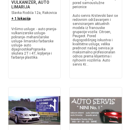
VULKANIZER, AUTO
pored samouslužne
LIMARIJA
perionice
Slavka Rodića 12a, Rakovica
Auto servis Krstevski bavi se
+ 1 lokacija
redovnim održavanjem i
servisiranjem aktuelnih
modela iz francuske
Vršimo usluge: - auto pranja-
grupacije vozila: Citroen,
vulkanizerske usluge-
Peugeot. Pored
poliranje- mehaničarske
dugogodišnjeg iskustva i
usluge- limarsko farbarske
kvalitetne usluge, velika
usluge- auto
prednost našeg servisa je
dijagnostikaPopravka
maksimalno profesionalan
skutera 2T i 4T, krpljenje i
odnos prema klijentima i
farbanje plastika.
njihovim vozilima. Auto
servis Kr...