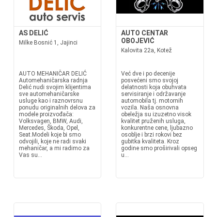
AS DELIĆ
AUTO CENTAR
OBOJEVIĆ
Milke Bosnić 1, Jajinci
Kalovita 22a, Kotež
AUTO MEHANIČAR DELIĆ
Već dve i po decenije
Automehaničarska radnja
posvećeni smo svojoj
Delić nudi svojim klijentima
delatnosti koja obuhvata
sve automehaničarske
servisiranje i održavanje
usluge kao i raznovrsnu
automobila tj. motornih
ponudu originalnih delova za
vozila. Naša osnovna
modele proizvođača:
obeležja su izuzetno visok
Volksvagen, BMW, Audi,
kvalitet pruženih usluga,
Mercedes, Škoda, Opel,
konkurentne cene, ljubazno
Seat.Modeli koje bi smo
osoblje i brzi rokovi bez
odvojili, koje ne radi svaki
gubitka kvaliteta. Kroz
mehaničar, a mi radimo za
godine smo proširivali opseg
Vas su...
u...