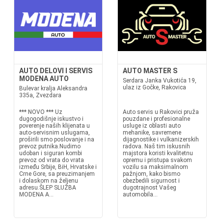
AUTO DELOVI I SERVIS
AUTO MASTER S
MODENA AUTO
Serdara Janka Vukotića 19,
ulaz iz Gočke, Rakovica
Bulevar kralja Aleksandra
335a, Zvezdara
*** NOVO *** Uz
Auto servis u Rakovici pruža
dugogodišnje iskustvo i
pouzdane i profesionalne
poverenje naših klijenata u
usluge iz oblasti auto
auto-servisnim uslugama,
mehanike, savremene
proširili smo poslovanje i na
dijagnostike i vulkanizerskih
prevoz putnika.Nudimo
radova. Naš tim iskusnih
udoban i siguran kombi
majstora koristi kvalitetnu
prevoz od vrata do vrata
opremu i pristupa svakom
između Srbije, BiH, Hrvatske i
vozilu sa maksimalnom
Crne Gore, sa preuzimanjem
pažnjom, kako bismo
i dolaskom na željenu
obezbedili sigurnost i
adresu.ŠLEP SLUŽBA
dugotrajnost Vašeg
MODENA A...
automobila...