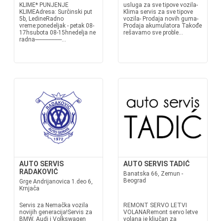
KLIME* PUNJENJE
usluga za sve tipove vozila-
KLIMEAdresa: Surčinski put
Klima servis za sve tipove
5b, LedineRadno
vozila- Prodaja novih guma-
vreme:ponedeljak - petak 08-
Prodaja akumulatora Takođe
17hsubota 08-15hnedelja ne
rešavamo sve proble...
radna------------------...
AUTO SERVIS
AUTO SERVIS TADIĆ
RADAKOVIĆ
Banatska 66, Zemun -
Beograd
Grge Andrijanovica 1.deo 6,
Krnjača
Servis za Nemačka vozila
REMONT SERVO LETVI
novijih generacija!Servis za
VOLANARemont servo letve
BMW, Audi i Volkswagen
volana je ključan za