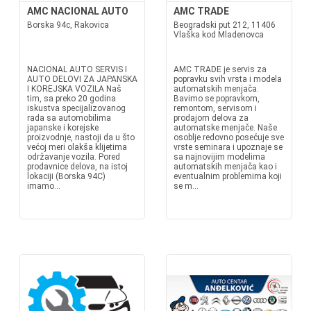
AMC NACIONAL AUTO
AMC TRADE
Borska 94c, Rakovica
Beogradski put 212, 11406
Vlaška kod Mladenovca
NACIONAL AUTO SERVIS I
AMC TRADE je servis za
AUTO DELOVI ZA JAPANSKA
popravku svih vrsta i modela
I KOREJSKA VOZILA Naš
automatskih menjača.
tim, sa preko 20 godina
Bavimo se popravkom,
iskustva specijalizovanog
remontom, servisom i
rada sa automobilima
prodajom delova za
japanske i korejske
automatske menjače. Naše
proizvodnje, nastoji da u što
osoblje redovno posećuje sve
većoj meri olakša klijetima
vrste seminara i upoznaje se
održavanje vozila. Pored
sa najnovijim modelima
prodavnice delova, na istoj
automatskih menjača kao i
lokaciji (Borska 94C)
eventualnim problemima koji
imamo...
se m...