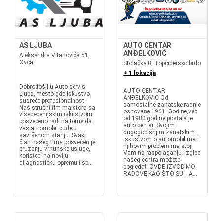
AS LJUBA
AUTO CENTAR
ANĐELKOVIĆ
Aleksandra Vitanovića 51,
Ovča
Stolačka 8, Topčidersko brdo
+ 1 lokacija
Dobrodošli u Auto servis
AUTO CENTAR
Ljuba, mesto gde iskustvo
ANĐELKOVIĆ Od
susreće profesionalnost.
samostalne zanatske radnje
Naš stručni tim majstora sa
osnovane 1961. Godine,već
višedecenijskim iskustvom
od 1980 godine postala je
posvećeno radi na tome da
auto centar. Svojim
vaš automobil bude u
dugogodišnjim zanatskim
savršenom stanju. Svaki
iskustvom o automobilima i
član našeg tima posvećen je
njihovim problemima stoji
pružanju vrhunske usluge,
Vam na raspolaganju. Izgled
koristeći najnoviju
našeg centra možete
dijagnostičku opremu i sp...
pogledati OVDE IZVODIMO
RADOVE KAO ŠTO SU: - A...