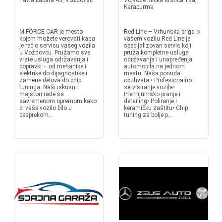
Pavla Labata 43, Voždovac
Vojvode Micka Krstića 18a,
Karaburma
M FORCE CAR je mesto
Red Line – Vrhunska briga o
kojem možete verovati kada
vašem vozilu Red Line je
je reč o servisu vašeg vozila
specijalizovan servis koji
u Voždovcu. Pružamo sve
pruža kompletne usluge
vrste usluga održavanja i
održavanja i unapređenja
popravki – od mehanike i
automobila na jednom
elektrike do dijagnostike i
mestu. Naša ponuda
zamene delova do chip
obuhvata:• Profesionalno
tuninga. Naši iskusni
servisiranje vozila•
majstori rade sa
Premijumsko pranje i
savremenom opremom kako
detailing• Poliranje i
bi vaše vozilo bilo u
keramičku zaštitu• Chip
besprekorn...
tuning za bolje p...