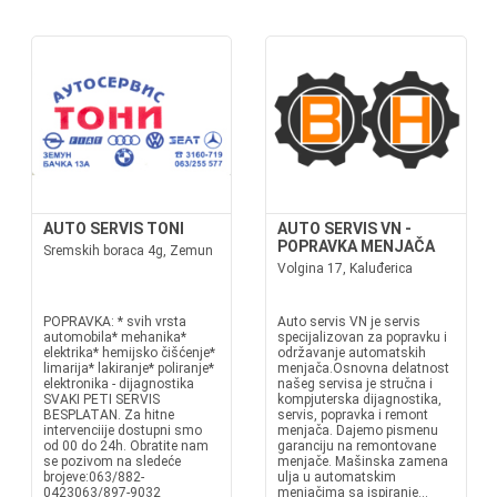
AUTO SERVIS TONI
AUTO SERVIS VN -
POPRAVKA MENJAČA
Sremskih boraca 4g, Zemun
Volgina 17, Kaluđerica
POPRAVKA: * svih vrsta
Auto servis VN je servis
automobila* mehanika*
specijalizovan za popravku i
elektrika* hemijsko čišćenje*
održavanje automatskih
limarija* lakiranje* poliranje*
menjača.Osnovna delatnost
elektronika - dijagnostika
našeg servisa je stručna i
SVAKI PETI SERVIS
kompjuterska dijagnostika,
BESPLATAN. Za hitne
servis, popravka i remont
intervenciije dostupni smo
menjača. Dajemo pismenu
od 00 do 24h. Obratite nam
garanciju na remontovane
se pozivom na sledeće
menjače. Mašinska zamena
brojeve:063/882-
ulja u automatskim
0423063/897-9032
menjačima sa ispiranje...