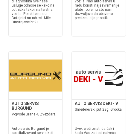
dijagnostika Sve naše
vozila. Naš auto servis u
usluge odnose se kako na
radu koristi najsavremenije
putnička tako i na teretna
alate i opremu što nam
vozila. Posetite nas u
dozvoljava da obavimo
Batajnici na adresi: Mile
preciznu dijagnostik...
Dimitrijević br 9 i...
AUTO SERVIS
AUTO SERVIS DEKI - V
BURGUND
Smederevski put 23g, Grocka
Vojvode Brane 4, Zvezdara
Auto servis Burgund je
Uvek vredi znati da čak i
specijalizovani servis koji
kada Vas zadesi najveća