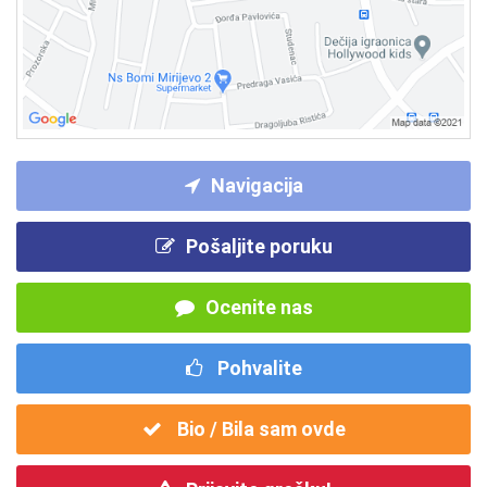
Navigacija
Pošaljite poruku
Ocenite nas
Pohvalite
Bio / Bila sam ovde