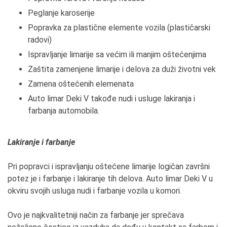
Peglanje karoserije
Popravka za plastične elemente vozila (plastičarski
radovi)
Ispravljanje limarije sa većim ili manjim oštećenjima
Zaštita zamenjene limarije i delova za duži životni vek
Zamena oštećenih elemenata
Auto limar Deki V takođe nudi i usluge lakiranja i
farbanja automobila.
Lakiranje i farbanje
Pri popravci i ispravljanju oštećene limarije logičan završni
potez je i farbanje i lakiranje tih delova. Auto limar Deki V u
okviru svojih usluga nudi i farbanje vozila u komori.
Ovo je najkvalitetniji način za farbanje jer sprečava