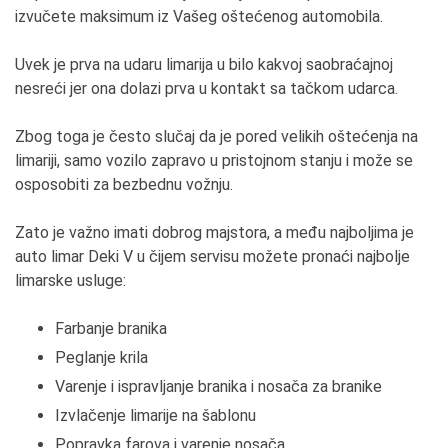
izvučete maksimum iz Vašeg oštećenog automobila.
Uvek je prva na udaru limarija u bilo kakvoj saobraćajnoj
nesreći jer ona dolazi prva u kontakt sa tačkom udarca.
Zbog toga je često slučaj da je pored velikih oštećenja na
limariji, samo vozilo zapravo u pristojnom stanju i može se
osposobiti za bezbednu vožnju.
Zato je važno imati dobrog majstora, a među najboljima je
auto limar Deki V u čijem servisu možete pronaći najbolje
limarske usluge:
Farbanje branika
Peglanje krila
Varenje i ispravljanje branika i nosača za branike
Izvlačenje limarije na šablonu
Popravka farova i varenje nosača