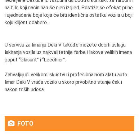
neželjene čestice iz vazduha da dođu u kontakt sa farbom i
na bilo koji način naruše njen izgled. Postiže se efekat pune
i ujednačene boje koja će biti identična ostatku vozila u boji
koju klijent odabere.
U servisu za limariju Deki V takođe možete dobiti uslugu
lakiranja vozila uz najkvalitetnije farbe i lakove velikih imena
poput “Glasurit” i “Leechler”.
Zahvaljujući velikom iskustvu i profesionalnom alatu auto
limar Deki V vraća vozilo u skoro prvobitno stanje čak i
nakon teših udesa.
FOTO