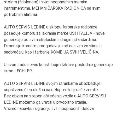
stolom (šablonom) i svim neophodnim mernim
instrumentima. MEHANIČARSKA RADIONICA sa svim
potrebnim alatima.
AUTO SERVIS LEDINE u sklopu farbarske radionice
poseduje komoru za lakiranje marke USI ITALIJA - nove
generacije po svim ekološkim i drugim standardima.
Dimenzije komore omogućavaju rad na svim vozilima u
saobraćaju, kao i farbanje KOMBIJA SVIH VELIČINA.
U svom radu servis koristi boje i lakove poslednje generacije
firme LECHLER.
AUTO SERVIS LEDINE svojim strankama obezbeđuje i
sopstvenu šlep službu na celoj teritoriji naše zemlje.
Bez obzira na stepen oštećenja vozila u AUTO SERVISU
LEDINE možemo ga vratiti u prvobitno stanje.
Vršimo nabavku i ugradnju svih neophodnih delova.