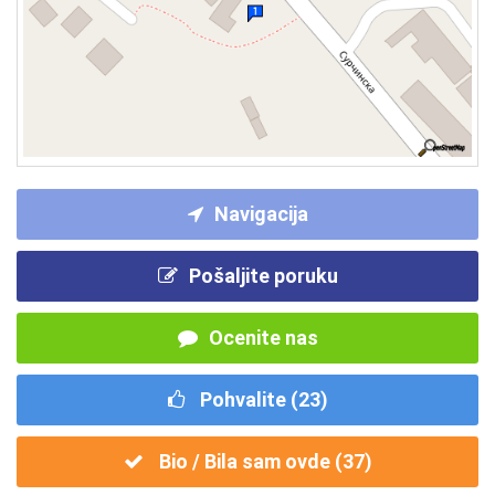
Navigacija
Pošaljite poruku
Ocenite nas
Pohvalite (
23
)
Bio / Bila sam ovde (
37
)