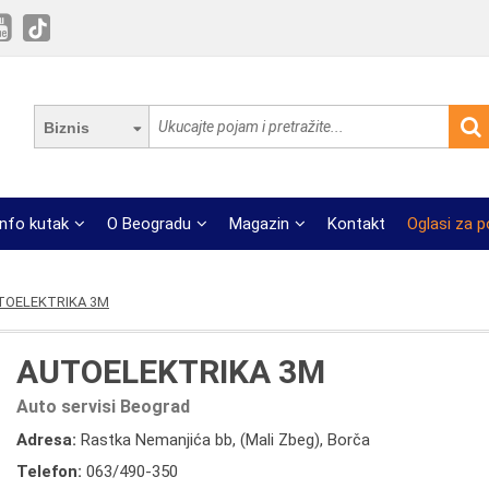
Biznis
Info kutak
O Beogradu
Magazin
Kontakt
Oglasi za 
TOELEKTRIKA 3M
AUTOELEKTRIKA 3M
Auto servisi Beograd
Adresa:
Rastka Nemanjića bb, (Mali Zbeg), Borča
Telefon:
063/490-350