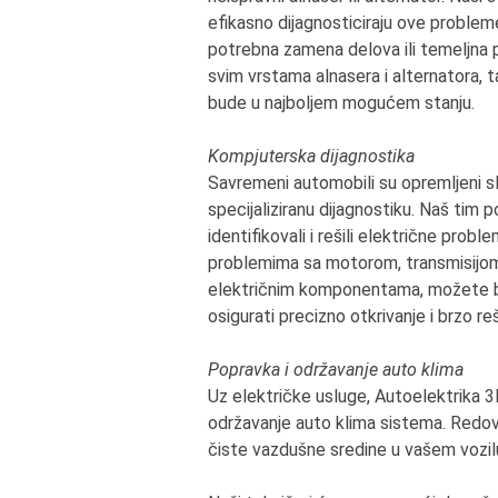
efikasno dijagnosticiraju ove probleme
potrebna zamena delova ili temeljna 
svim vrstama alnasera i alternatora,
bude u najboljem mogućem stanju.
Kompjuterska dijagnostika
Savremeni automobili su opremljeni s
specijaliziranu dijagnostiku. Naš tim 
identifikovali i rešili električne probl
problemima sa motorom, transmisijom, 
električnim komponentama, možete bit
osigurati precizno otkrivanje i brzo r
Popravka i održavanje auto klima
Uz električke usluge, Autoelektrika 
održavanje auto klima sistema. Redov
čiste vazdušne sredine u vašem vozil