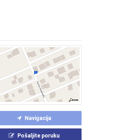
Navigacija
Pošaljite poruku