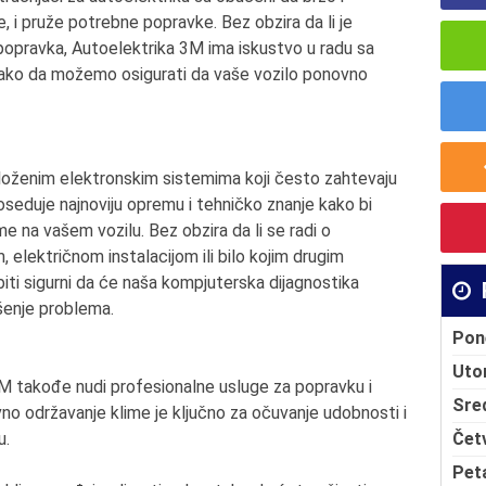
, i pruže potrebne popravke. Bez obzira da li je
popravka, Autoelektrika 3M ima iskustvo u radu sa
 tako da možemo osigurati da vaše vozilo ponovno
loženim elektronskim sistemima koji često zahtevaju
poseduje najnoviju opremu i tehničko znanje kako bi
eme na vašem vozilu. Bez obzira da li se radi o
električnom instalacijom ili bilo kojim drugim
i sigurni da će naša kompjuterska dijagnostika
ešenje problema.
Pon
Uto
3M takođe nudi profesionalne usluge za popravku i
Sre
no održavanje klime je ključno za očuvanje udobnosti i
Čet
u.
Pet