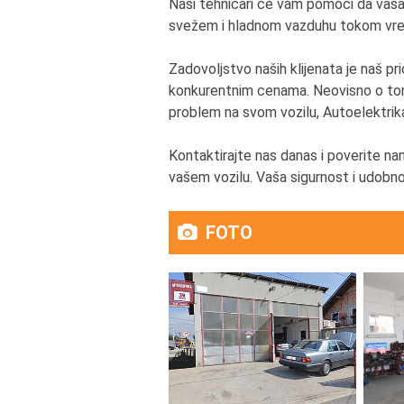
Naši tehničari će vam pomoći da vaša 
svežem i hladnom vazduhu tokom vreli
Zadovoljstvo naših klijenata je naš pr
konkurentnim cenama. Neovisno o tome 
problem na svom vozilu, Autoelektri
Kontaktirajte nas danas i poverite na
vašem vozilu. Vaša sigurnost i udob
FOTO