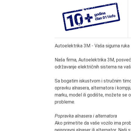
Autoelektrika 3M - Vaša sigurna ruka 
Naša firma, Autoelektrika 3M, posvećen
održavanje električnih sistema na vaš
Sa bogatim iskustvom i stručnim tim
opravku alnasera, alternatora i kompju
marku, model ili godište, možete se o
probleme.
Popravka alnasera i alternatora
Ako primetite da vaše vozilo ima prob
neispravni alnaser ili alternator. Naši