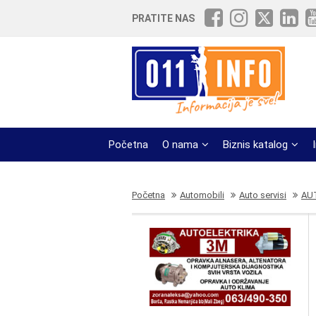
PRATITE NAS
Početna
O nama
Biznis katalog
Početna
Automobili
Auto servisi
AU