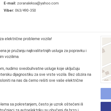
E-mail:
zoranaleksa@yahoo.com
Viber:
063/490-350
za električne probleme vozila!
a je pružanju najkvalitetnijih usluga za popravku i
im vozilima.
om, nudimo sveobuhvatne usluge koje uključuju
tersku dijagnostiku za sve vrste vozila. Bez obzira na
sloniti na nas da ćemo rešiti sve vaše električne
lema sa pokretanjem, često je uzrok oštećeni ili
 stručnjaci za autoelektriku su obučeni da brzo i