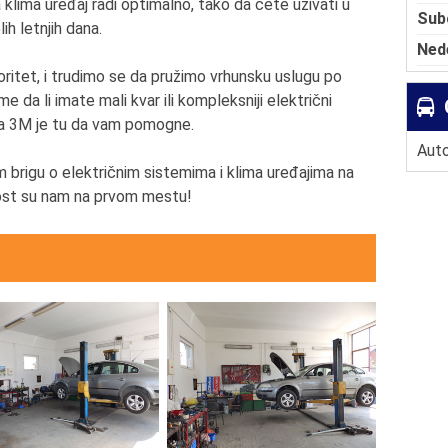
klima uređaj radi optimalno, tako da ćete uživati u
Sub
h letnjih dana.
Ned
ioritet, i trudimo se da pružimo vrhunsku uslugu po
da li imate mali kvar ili kompleksniji električni
ka 3M je tu da vam pomogne.
Auto
m brigu o električnim sistemima i klima uređajima na
nost su nam na prvom mestu!