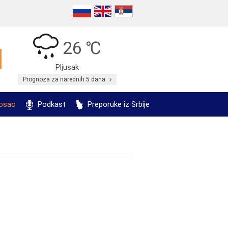
26 ℃
Pljusak
Prognoza za narednih 5 dana
posao
Podkast
Preporuke iz Srbije