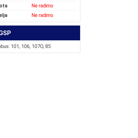
ota
Ne radimo
elja
Ne radimo
GSP
bus: 101, 106, 107O, 85