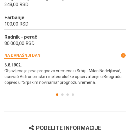
348,00 RSD
Farbanje
100,00 RSD
Radnik - perač
80.000,00 RSD
NA DANAŠNJI DAN
6.8.1902.
6.
ik
Objavljena je prva prognoza vremena u Srbiji - Milan Nedeljković,
Od
osnivač Astronomske i meteorološke opservatorije u Beogradu
Be
objavio u "Srpskim novinama" prognozu vremena.
PODELITE INFORMACIJE