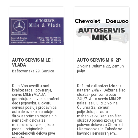
AUTO SERVIS MILE I
AUTO SERVIS MIKI 2P
VLADA
Živojina Ćuluma 22, Zemun
polje
Baštovanska 29, Banjica
Da bi Vas uverili u naš
Dežurni vulkanizer izlazak
kvalitet rada i poverenje,
na teren 24h/7. Dežurna šlep
servis MILE i VLADA
služba - pomoć na putu
garantuju za svaki ugrađeni
24h/7. Auto servis Miki 2P
deo i popravku. U okviru
nalazi se u ulici Živojina
servisa posluje prodavnica
Ćuluma 22, Zemun
auto delova koja prodaje
polje.Usluge:- auto
širok asortiman orginalnih
mehanika- vulkanizer- šlep
nemačkih delova za
službaU ponudi izdvajamo
mercedesova vozila, kao i
polovne delove za Chevrolet
prodaju originalnih
i Daewoo vozila.Takođe se
Mercedesovih delova prve
bavimo i servisiranjem...
ugradn...