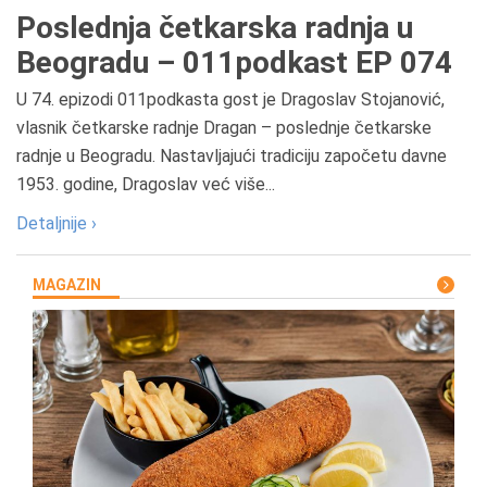
Poslednja četkarska radnja u
Beogradu – 011podkast EP 074
U 74. epizodi 011podkasta gost je Dragoslav Stojanović,
vlasnik četkarske radnje Dragan – poslednje četkarske
radnje u Beogradu. Nastavljajući tradiciju započetu davne
1953. godine, Dragoslav već više...
Detaljnije ›
MAGAZIN