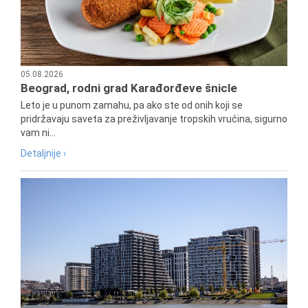
05.08.2026
Beograd, rodni grad Karađorđeve šnicle
Leto je u punom zamahu, pa ako ste od onih koji se
pridržavaju saveta za preživljavanje tropskih vrućina, sigurno
vam ni...
Detaljnije ›