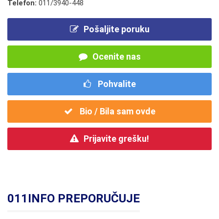
Telefon:
011/3940-448
Pošaljite poruku
Ocenite nas
Pohvalite
Bio / Bila sam ovde
Prijavite grešku!
011INFO PREPORUČUJE