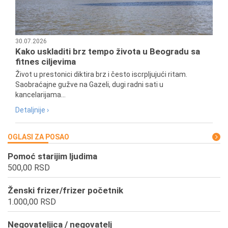
30.07.2026
Kako uskladiti brz tempo života u Beogradu sa
fitnes ciljevima
Život u prestonici diktira brz i često iscrpljujući ritam.
Saobraćajne gužve na Gazeli, dugi radni sati u
kancelarijama...
Detaljnije ›
OGLASI ZA POSAO
Pomoć starijim ljudima
500,00 RSD
Ženski frizer/frizer početnik
1.000,00 RSD
Negovateljica / negovatelj