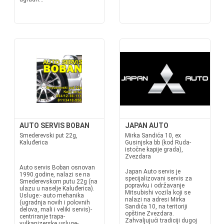
AUTO SERVIS BOBAN
JAPAN AUTO
Smederevski put 22g,
Mirka Sandića 10, ex
Kaluđerica
Gusinjska bb (kod Ruda-
istočne kapije grada),
Zvezdara
Auto servis Boban osnovan
Japan Auto servis je
1990.godine, nalazi se na
specijalizovani servis za
Smederevskom putu 22g (na
popravku i održavanje
ulazu u naselje Kaluđerica).
Mitsubishi vozila koji se
Usluge:- auto mehanika
nalazi na adresi Mirka
(ugradnja novih i polovnih
Sandića 10, na teritoriji
delova, mali i veliki servis)-
opštine Zvezdara.
centriranje trapa-
Zahvaljujući tradiciji dugoj
vulkanizerske usluge-