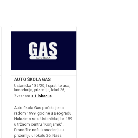
AUTO ŠKOLA GAS
Ustanička 189/20, I sprat, terasa,
kancelarija, prizemlje, lokal 26,
Zvezdara
+ 1 lokacija
Auto škola Gas počela je sa
radom 1999. godine u Beogradu.
Nalazimo se u Ustaničkoj br. 189
u tržnom centru "Konjarnik".
Pronađite našu kancelariju u
prizemlju u lokalu 26. Naša