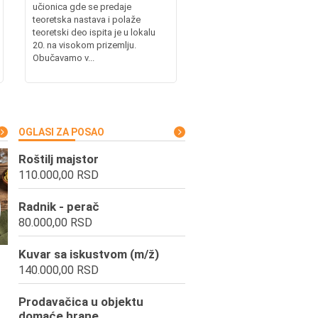
učionica gde se predaje
teoretska nastava i polaže
teoretski deo ispita je u lokalu
20. na visokom prizemlju.
Obučavamo v...
OGLASI ZA POSAO
Roštilj majstor
110.000,00 RSD
Radnik - perač
80.000,00 RSD
Kuvar sa iskustvom (m/ž)
140.000,00 RSD
Prodavačica u objektu
domaće hrane