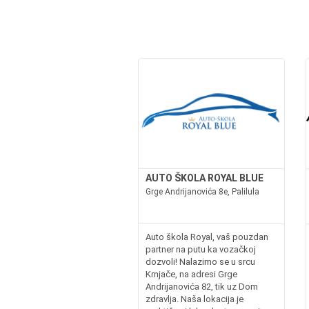
AUTO ŠKOLA ROYAL BLUE
Grge Andrijanovića 8e, Palilula
Auto škola Royal, vaš pouzdan
partner na putu ka vozačkoj
dozvoli! Nalazimo se u srcu
Krnjače, na adresi Grge
Andrijanovića 82, tik uz Dom
zdravlja. Naša lokacija je