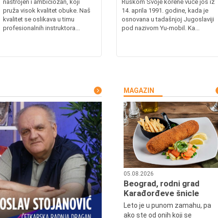
nastrojen i ambiciozan, koji
Ruskom Svoje korene vuče još iz
pruža visok kvalitet obuke. Naš
14. aprila 1991. godine, kada je
kvalitet se oslikava u timu
osnovana u tadašnjoj Jugoslaviji
profesionalnih instruktora...
pod nazivom Yu-mobil. Ka...
MAGAZIN
05.08.2026
Beograd, rodni grad
Karađorđeve šnicle
Leto je u punom zamahu, pa
ako ste od onih koji se