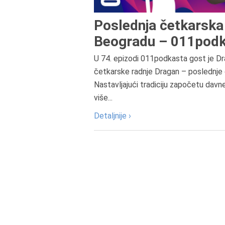
Poslednja četkarska 
Beogradu – 011podk
U 74. epizodi 011podkasta gost je Dr
četkarske radnje Dragan – poslednje 
Nastavljajući tradiciju započetu davn
više...
Detaljnije ›