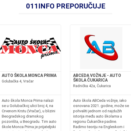
011INFO PREPORUČUJE
AUTO ŠKOLA MONCA PRIMA
ABCEDA VOŽNJE - AUTO
ŠKOLA ČUKARICA
Golubačka 4, Vračar
Radnička 42a, Čukarica
Auto škola Monca Prima nalazi
Auto škola ABCeda vožnje, iako
se u Golubačkoj ulici broj 4, na
osnovana 2021. godine, može se
Crvenom Krstu (Vračar), u blizini
pohvaliti jednom od najdužih
Beogradskog dramskog
istorija među auto školama u
pozorišta, u Beogradu. Tim auto
regionu Čukaričke padine.
škole Monca Prima je prijateljski
Radimo teoriju na Engleskom i