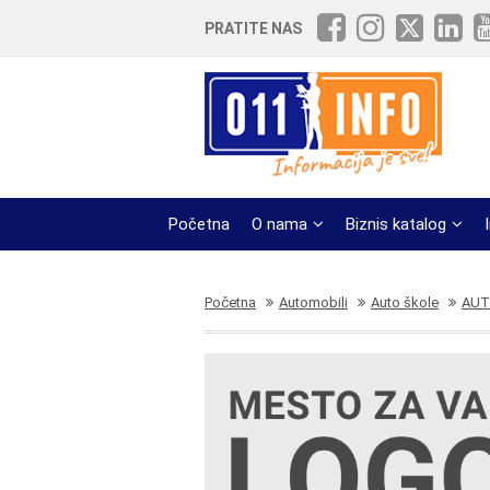
PRATITE NAS
Početna
O nama
Biznis katalog
Početna
Automobili
Auto škole
AUT