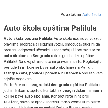
Povratak na:
Auto škole
Auto škola opština Palilula
Auto škola opština Palilula
. Auto škole uče nove vozače
pravilima saobraćaja i sigurnoj vožnji, omogućavajući im da
postanu odgovorni učesnici u saobraćaju. U potrazi ste za
auto školama u Beogradu
u delu grada blizu opštine
Palilula? Na ovoj stranici ste na pravom mestu. Pogledajte
ponude firmi
koje se bave
auto školama na Paliluli
,
saznajte
cene
,
ponude
uporedite ih i izaberite ono što vam
najviše odgovara.
Pretražite ceo
beogradski deo grada opštinu Palilula
i
jednim klikom stupite u kontakt sa
beogradskim firmama
koji se bave
auto školama
. Kontaktirajte ih na broj
telefona, saznajte njihovu adresu, radno vreme ili im pišite
na email. Nalazite se na opštini Palilula ili ste u prolazu