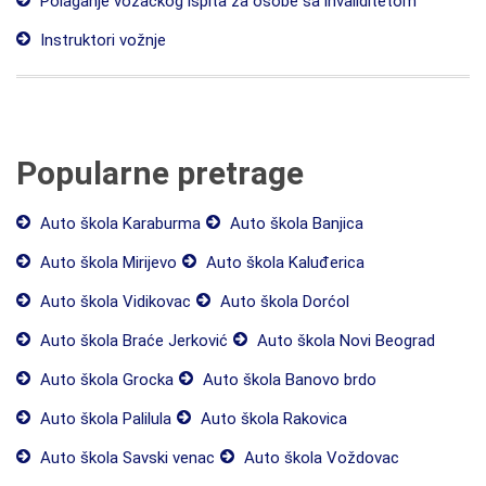
Polaganje vozačkog ispita za osobe sa invaliditetom
Instruktori vožnje
Popularne pretrage
Auto škola Karaburma
Auto škola Banjica
Auto škola Mirijevo
Auto škola Kaluđerica
Auto škola Vidikovac
Auto škola Dorćol
Auto škola Braće Jerković
Auto škola Novi Beograd
Auto škola Grocka
Auto škola Banovo brdo
Auto škola Palilula
Auto škola Rakovica
Auto škola Savski venac
Auto škola Voždovac