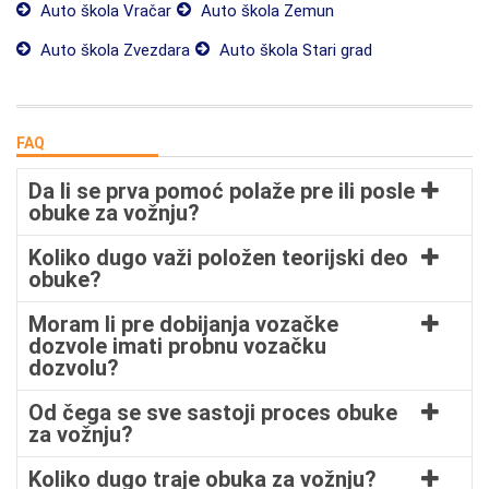
Auto škola Vračar
Auto škola Zemun
Auto škola Zvezdara
Auto škola Stari grad
FAQ
Da li se prva pomoć polaže pre ili posle
obuke za vožnju?
Koliko dugo važi položen teorijski deo
obuke?
Moram li pre dobijanja vozačke
dozvole imati probnu vozačku
dozvolu?
Od čega se sve sastoji proces obuke
za vožnju?
Koliko dugo traje obuka za vožnju?