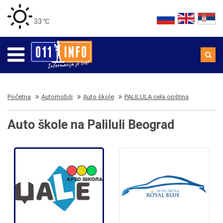
33 ℃
Početna
Automobili
Auto škole
PALILULA cela opština
Auto škole na Paliluli Beograd