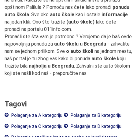
opštinom Palilula ? Pomoću nas ćete lako pronaći
ponudu
auto škola
. Sve oko
auto škole
kao i ostale
informacije
na jedan klik. Ono što tražite
(auto škole)
lako ćete
pronaći na portalu 011info.com.
Pronašli ste šta vam je potrebno ? Verujemo da je baš ovde
najpovoljnija ponuda za
auto školu u Beogradu
- zahvalite
nam se jednom prilikom. Sve
o auto školi
na jednom mestu,
naš portal je tu zbog vas kako bi ponuda
auto škole
koju
tražite bila
najbolja u Beogradu
. Zahvalni ste auto školom
koji ste našli kod naš - preporučite nas.
Tagovi
Polaganje za A kategoriju
Polaganje za B kategoriju
Polaganje za C kategoriju
Polaganje za D kategoriju