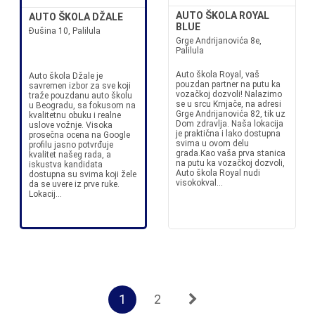
AUTO ŠKOLA ROYAL
AUTO ŠKOLA DŽALE
BLUE
Đušina 10, Palilula
Grge Andrijanovića 8e,
Palilula
Auto škola Royal, vaš
Auto škola Džale je
pouzdan partner na putu ka
savremen izbor za sve koji
vozačkoj dozvoli! Nalazimo
traže pouzdanu auto školu
se u srcu Krnjače, na adresi
u Beogradu, sa fokusom na
Grge Andrijanovića 82, tik uz
kvalitetnu obuku i realne
Dom zdravlja. Naša lokacija
uslove vožnje. Visoka
je praktična i lako dostupna
prosečna ocena na Google
svima u ovom delu
profilu jasno potvrđuje
grada.Kao vaša prva stanica
kvalitet našeg rada, a
na putu ka vozačkoj dozvoli,
iskustva kandidata
Auto škola Royal nudi
dostupna su svima koji žele
visokokval...
da se uvere iz prve ruke.
Lokacij...
1
2