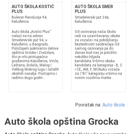
AUTO ŠKOLA KOSTIĆ
AUTO ŠKOLA SMER
PLUS
PLUS
Bulevar Revolucije 94,
Smederevski put 24a,
Kaluđerica
Kaluđerica
Auto škola „Kostić Plus“
Od osnivanja naša škola
nalazi se na adresi
radi na usavršavanju obuke
Smederevski put 94, u
za vozače i na poboljšanju
Kaluđerici, u Beogradu.
bezbednosti saobraćaja.Od
Položajem pokrivamo delove
samog osnivanja pa do
opština Grocke i Zvezdare,
danas kod nas je položilo
što je vrlo pristupačno
nekoliko hiljada
građanima Kaluđerice, Vinče,
kandidata.Vršimo obuku
Leštana, Boleča, Malog i
kandidata za kategorije - B, C
Velikog Mokrog luga i ostalih
i CE, AM, F, MObuku vozača
okolnih naselja. Postojimo i
za \"B\" kategoriju vršimo na
radimo dugo godin...
novim vozilima marke...
Povratak na:
Auto škole
Auto škola opština Grocka