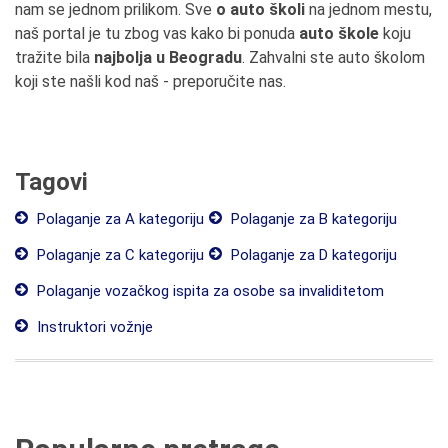
nam se jednom prilikom. Sve
o auto školi
na jednom mestu,
naš portal je tu zbog vas kako bi ponuda
auto škole
koju
tražite bila
najbolja u Beogradu
. Zahvalni ste auto školom
koji ste našli kod naš - preporučite nas.
Tagovi
Polaganje za A kategoriju
Polaganje za B kategoriju
Polaganje za C kategoriju
Polaganje za D kategoriju
Polaganje vozačkog ispita za osobe sa invaliditetom
Instruktori vožnje