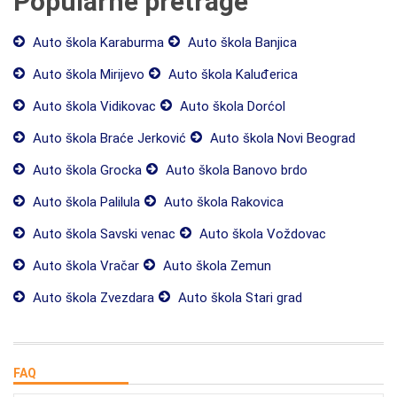
Popularne pretrage
Auto škola Karaburma
Auto škola Banjica
Auto škola Mirijevo
Auto škola Kaluđerica
Auto škola Vidikovac
Auto škola Dorćol
Auto škola Braće Jerković
Auto škola Novi Beograd
Auto škola Grocka
Auto škola Banovo brdo
Auto škola Palilula
Auto škola Rakovica
Auto škola Savski venac
Auto škola Voždovac
Auto škola Vračar
Auto škola Zemun
Auto škola Zvezdara
Auto škola Stari grad
FAQ