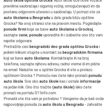
Auto škola opština Grocka
. Auto škole uče nove vozače
pravilima saobraćaja i sigurnoj vožnji, omogućavajući im da
postanu odgovorni učesnici u saobraćaju. U potrazi ste za
auto školama u Beogradu
u delu grada blizu opštine
Grocka? Na ovoj stranici ste na pravom mestu. Pogledajte
ponude firmi
koje se bave
auto školama u Grockoj
,
saznajte
cene
,
ponude
uporedite ih i izaberite ono što vam
najviše odgovara.
Pretražite ceo
beogradski deo grada opštinu Grocka
i
jednim klikom stupite u kontakt sa
beogradskim firmama
koji se bave
auto školama
. Kontaktirajte ih na broj
telefona, saznajte njihovu adresu, radno vreme ili im pišite
na email. Nalazite se u opštini Grocka ili ste u prolazu
opštinom Grocka ? Pomoću nas ćete lako pronaći
ponudu
auto škola
. Sve oko
auto škole
kao i ostale
informacije
na jedan klik. Ono što tražite
(auto škole)
lako ćete
pronaći na portalu 011info.com.
Pronašli ste šta vam je potrebno ? Verujemo da je baš ovde
najpovoljnija ponuda za
auto školu u Beogradu
- zahvalite