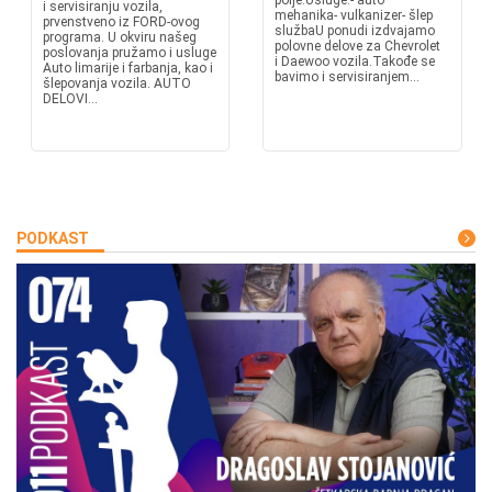
polje.Usluge:- auto
i servisiranju vozila,
mehanika- vulkanizer- šlep
prvenstveno iz FORD-ovog
službaU ponudi izdvajamo
programa. U okviru našeg
polovne delove za Chevrolet
poslovanja pružamo i usluge
i Daewoo vozila.Takođe se
Auto limarije i farbanja, kao i
bavimo i servisiranjem...
šlepovanja vozila. AUTO
DELOVI...
PODKAST