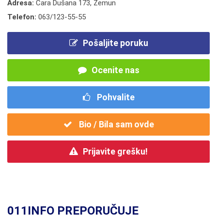
Adresa:
Cara Dušana 173, Zemun
Telefon:
063/123-55-55
Pošaljite poruku
Ocenite nas
Pohvalite
Bio / Bila sam ovde
Prijavite grešku!
011INFO PREPORUČUJE