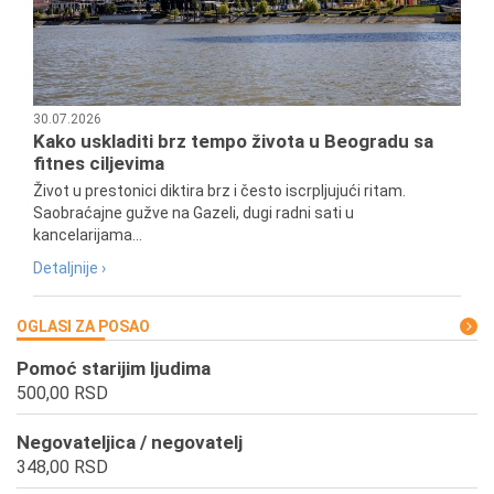
30.07.2026
Kako uskladiti brz tempo života u Beogradu sa
fitnes ciljevima
Život u prestonici diktira brz i često iscrpljujući ritam.
Saobraćajne gužve na Gazeli, dugi radni sati u
kancelarijama...
Detaljnije ›
OGLASI ZA POSAO
Pomoć starijim ljudima
500,00 RSD
Negovateljica / negovatelj
348,00 RSD