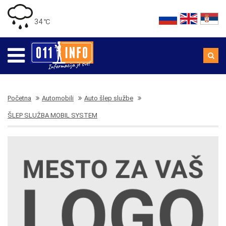
34 ℃
Početna
Automobili
Auto šlep službe
ŠLEP SLUŽBA MOBIL SYSTEM