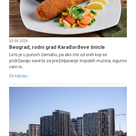
05.08.2026
Beograd, rodni grad Karađorđeve šnicle
Leto je u punom zamahu, pa ako ste od onih koji se
pridržavaju saveta za preživljavanje tropskih vrućina, sigurno
vam ni...
Detaljnije ›