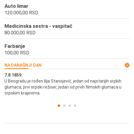
Auto limar
120.000,00 RSD
Medicinska sestra - vaspitač
80.000,00 RSD
Farbanje
100,00 RSD
NA DANAŠNJI DAN
7.8.1859.
7.
U Beogradu je rođen Ilija Stanojević, jedan od najstarijih srpkih
U 
glumaca, prvi srpski režiser, jedan od prvih filmskih glumaca u
re
srpskim krajevima.