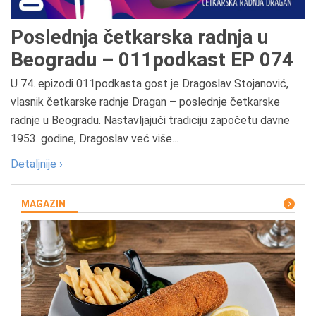
Poslednja četkarska radnja u
Beogradu – 011podkast EP 074
U 74. epizodi 011podkasta gost je Dragoslav Stojanović,
vlasnik četkarske radnje Dragan – poslednje četkarske
radnje u Beogradu. Nastavljajući tradiciju započetu davne
1953. godine, Dragoslav već više...
Detaljnije ›
MAGAZIN