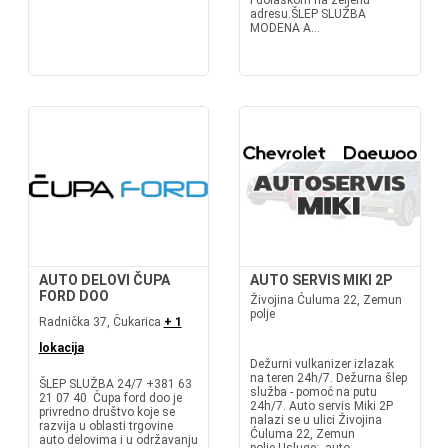
i dolaskom na željenu
adresu.ŠLEP SLUŽBA
MODENA A...
AUTO DELOVI ČUPA
AUTO SERVIS MIKI 2P
FORD DOO
Živojina Ćuluma 22, Zemun
polje
Radnička 37, Čukarica
+ 1
lokacija
Dežurni vulkanizer izlazak
na teren 24h/7. Dežurna šlep
ŠLEP SLUŽBA 24/7 +381 63
služba - pomoć na putu
21 07 40 Čupa ford doo je
24h/7. Auto servis Miki 2P
privredno društvo koje se
nalazi se u ulici Živojina
razvija u oblasti trgovine
Ćuluma 22, Zemun
auto delovima i u održavanju