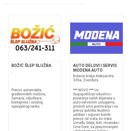
BOŽIĆ ŠLEP SLUŽBA
AUTO DELOVI I SERVIS
MODENA AUTO
...
Bulevar kralja Aleksandra
335a, Zvezdara
Prevoz automobila,
*** NOVO *** Uz
građevinskih mašina,
dugogodišnje iskustvo i
čamaca, viljuškara,
poverenje naših klijenata u
kontejnera i ostalog
auto-servisnim uslugama,
specijalnog tereta.
proširili smo poslovanje i na
prevoz putnika.Nudimo
udoban i siguran kombi
prevoz od vrata do vrata
između Srbije, BiH, Hrvatske i
Crne Gore, sa preuzimanjem