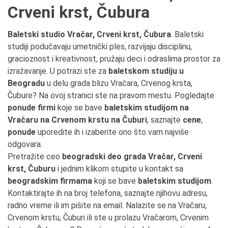
Crveni krst, Čubura
Baletski studio Vračar, Crveni krst, Čubura
. Baletski
studiji podučavaju umetnički ples, razvijaju disciplinu,
gracioznost i kreativnost, pružaju deci i odraslima prostor za
izražavanje. U potrazi ste za
baletskom studiju u
Beogradu
u delu grada blizu Vračara, Crvenog krsta,
Čubure? Na ovoj stranici ste na pravom mestu. Pogledajte
ponude firmi
koje se bave
baletskim studijom na
Vračaru na Crvenom krstu na Čuburi
, saznajte
cene
,
ponude
uporedite ih i izaberite ono što vam najviše
odgovara.
Pretražite ceo
beogradski deo grada Vračar, Crveni
krst, Čuburu
i jednim klikom stupite u kontakt sa
beogradskim firmama
koji se bave
baletskim studijom
.
Kontaktirajte ih na broj telefona, saznajte njihovu adresu,
radno vreme ili im pišite na email. Nalazite se na Vračaru,
Crvenom krstu, Čuburi ili ste u prolazu Vračarom, Crvenim