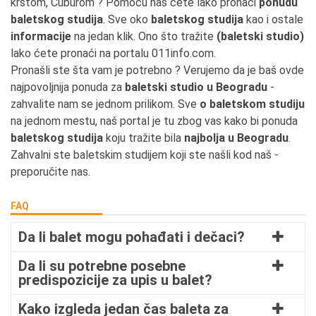
krstom, Čuburom ? Pomoću nas ćete lako pronaći
ponudu
baletskog studija
. Sve oko
baletskog studija
kao i ostale
informacije
na jedan klik. Ono što tražite
(baletski studio)
lako ćete pronaći na portalu 011info.com.
Pronašli ste šta vam je potrebno ? Verujemo da je baš ovde
najpovoljnija ponuda za
baletski studio u Beogradu
-
zahvalite nam se jednom prilikom. Sve
o baletskom studiju
na jednom mestu, naš portal je tu zbog vas kako bi ponuda
baletskog studija
koju tražite bila
najbolja u Beogradu
.
Zahvalni ste baletskim studijem koji ste našli kod naš -
preporučite nas.
FAQ
Da li balet mogu pohađati i dečaci?
Da li su potrebne posebne
predispozicije za upis u balet?
Kako izgleda jedan čas baleta za