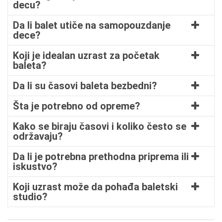
decu?
Da li balet utiče na samopouzdanje
dece?
Koji je idealan uzrast za početak
baleta?
Da li su časovi baleta bezbedni?
Šta je potrebno od opreme?
Kako se biraju časovi i koliko često se
održavaju?
Da li je potrebna prethodna priprema ili
iskustvo?
Koji uzrast može da pohađa baletski
studio?