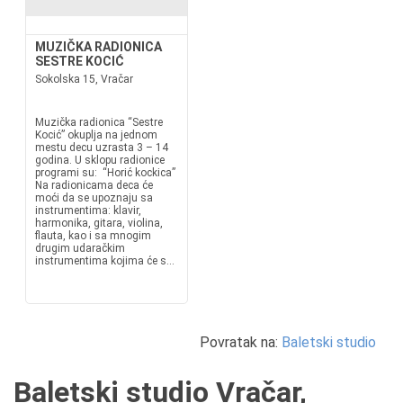
MUZIČKA RADIONICA
SESTRE KOCIĆ
Sokolska 15, Vračar
Muzička radionica “Sestre
Kocić” okuplja na jednom
mestu decu uzrasta 3 – 14
godina. U sklopu radionice
programi su: “Horić kockica”
Na radionicama deca će
moći da se upoznaju sa
instrumentima: klavir,
harmonika, gitara, violina,
flauta, kao i sa mnogim
drugim udaračkim
instrumentima kojima će s...
Povratak na:
Baletski studio
Baletski studio Vračar,