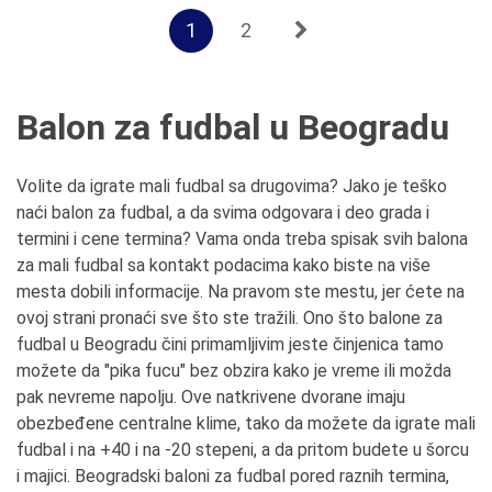
1
2
Balon za fudbal u Beogradu
Volite da igrate mali fudbal sa drugovima? Jako je teško
naći balon za fudbal, a da svima odgovara i deo grada i
termini i cene termina? Vama onda treba spisak svih balona
za mali fudbal sa kontakt podacima kako biste na više
mesta dobili informacije. Na pravom ste mestu, jer ćete na
ovoj strani pronaći sve što ste tražili. Ono što balone za
fudbal u Beogradu čini primamljivim jeste činjenica tamo
možete da "pika fucu" bez obzira kako je vreme ili možda
pak nevreme napolju. Ove natkrivene dvorane imaju
obezbeđene centralne klime, tako da možete da igrate mali
fudbal i na +40 i na -20 stepeni, a da pritom budete u šorcu
i majici. Beogradski baloni za fudbal pored raznih termina,