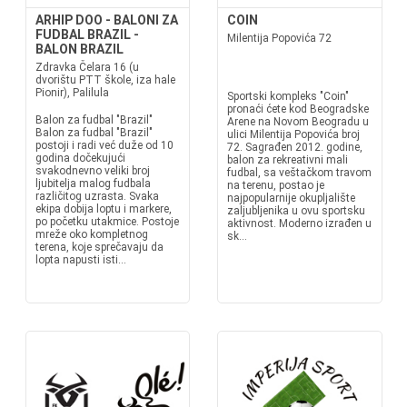
ARHIP DOO - BALONI ZA
COIN
FUDBAL BRAZIL -
Milentija Popovića 72
BALON BRAZIL
Zdravka Čelara 16 (u
dvorištu PTT škole, iza hale
Pionir), Palilula
Sportski kompleks "Coin"
pronaći ćete kod Beogradske
Balon za fudbal "Brazil"
Arene na Novom Beogradu u
Balon za fudbal "Brazil"
ulici Milentija Popovića broj
postoji i radi već duže od 10
72. Sagrađen 2012. godine,
godina dočekujući
balon za rekreativni mali
svakodnevno veliki broj
fudbal, sa veštačkom travom
ljubitelja malog fudbala
na terenu, postao je
različitog uzrasta. Svaka
najpopularnije okupljalište
ekipa dobija loptu i markere,
zaljubljenika u ovu sportsku
po početku utakmice. Postoje
aktivnost. Moderno izrađen u
mreže oko kompletnog
sk...
terena, koje sprečavaju da
lopta napusti isti...