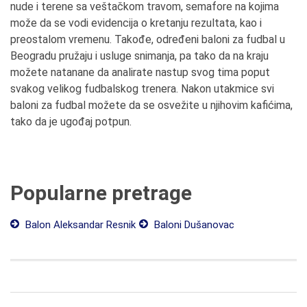
nude i terene sa veštačkom travom, semafore na kojima
može da se vodi evidencija o kretanju rezultata, kao i
preostalom vremenu. Takođe, određeni baloni za fudbal u
Beogradu pružaju i usluge snimanja, pa tako da na kraju
možete natanane da analirate nastup svog tima poput
svakog velikog fudbalskog trenera. Nakon utakmice svi
baloni za fudbal možete da se osvežite u njihovim kafićima,
tako da je ugođaj potpun.
Popularne pretrage
Balon Aleksandar Resnik
Baloni Dušanovac