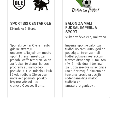
SPORTSKI CENTAR OLE
BALON ZA MALI
FUDBAL IMPERIJA
Kikindska 9, Borča
SPORT
Vukasovićeva 21a, Rakovica
Sportski centar Ole je mesto
Imperija sport je balon za
gde se stvaraju
fudbal otvoren 2005. godine i
uspomene.Na jednom mestu
poseduje: - teren za mali
sport, fitness i mesto za
fudbal pokriven veštačkom
predah - caffe restoran.Balon
travom dimanzija 31m/15m
za fudbal, teretana i fitness
(4+1)- individualni treninzi
programi su samo deo
za fudbalere- dve svlačionice
ponude SC Ole.Fudbalski klub
(sa tuševima)- funkcionalna
i škola fudbala Ole su već
teretana- proslava dečijih
nadaleko poznati i polako
rođendana- liga malog
brojimo više od 300
fudbala za
članova.Obezbedili sm...
amatere- organizov...