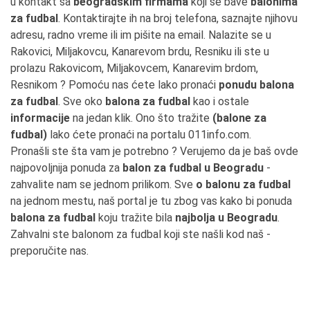
u kontakt sa
beogradskim firmama
koji se bave
balonima
za fudbal
. Kontaktirajte ih na broj telefona, saznajte njihovu
adresu, radno vreme ili im pišite na email. Nalazite se u
Rakovici, Miljakovcu, Kanarevom brdu, Resniku ili ste u
prolazu Rakovicom, Miljakovcem, Kanarevim brdom,
Resnikom ? Pomoću nas ćete lako pronaći
ponudu balona
za fudbal
. Sve oko
balona za fudbal
kao i ostale
informacije
na jedan klik. Ono što tražite
(balone za
fudbal)
lako ćete pronaći na portalu 011info.com.
Pronašli ste šta vam je potrebno ? Verujemo da je baš ovde
najpovoljnija ponuda za
balon za fudbal u Beogradu
-
zahvalite nam se jednom prilikom. Sve
o balonu za fudbal
na jednom mestu, naš portal je tu zbog vas kako bi ponuda
balona za fudbal
koju tražite bila
najbolja u Beogradu
.
Zahvalni ste balonom za fudbal koji ste našli kod naš -
preporučite nas.