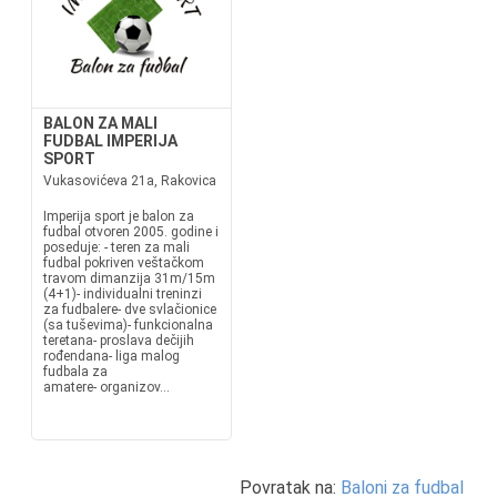
BALON ZA MALI
FUDBAL IMPERIJA
SPORT
Vukasovićeva 21a, Rakovica
Imperija sport je balon za
fudbal otvoren 2005. godine i
poseduje: - teren za mali
fudbal pokriven veštačkom
travom dimanzija 31m/15m
(4+1)- individualni treninzi
za fudbalere- dve svlačionice
(sa tuševima)- funkcionalna
teretana- proslava dečijih
rođendana- liga malog
fudbala za
amatere- organizov...
Povratak na:
Baloni za fudbal