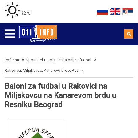
32 ℃
Početna
Sport i rekreacija
Baloni za fudbal
Rakovica, Miljakovac, Kanarevo brdo, Resnik
Baloni za fudbal u Rakovici na
Miljakovcu na Kanarevom brdu u
Resniku Beograd