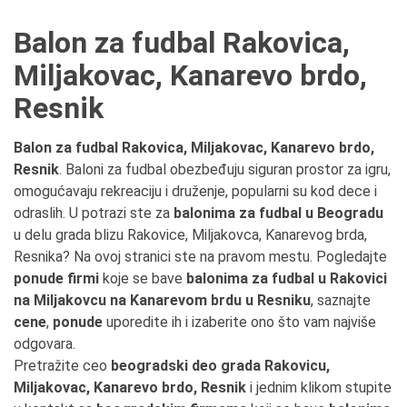
Balon za fudbal Rakovica,
Miljakovac, Kanarevo brdo,
Resnik
Balon za fudbal Rakovica, Miljakovac, Kanarevo brdo,
Resnik
. Baloni za fudbal obezbeđuju siguran prostor za igru,
omogućavaju rekreaciju i druženje, popularni su kod dece i
odraslih. U potrazi ste za
balonima za fudbal u Beogradu
u delu grada blizu Rakovice, Miljakovca, Kanarevog brda,
Resnika? Na ovoj stranici ste na pravom mestu. Pogledajte
ponude firmi
koje se bave
balonima za fudbal u Rakovici
na Miljakovcu na Kanarevom brdu u Resniku
, saznajte
cene
,
ponude
uporedite ih i izaberite ono što vam najviše
odgovara.
Pretražite ceo
beogradski deo grada Rakovicu,
Miljakovac, Kanarevo brdo, Resnik
i jednim klikom stupite