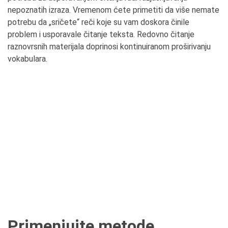
nepoznatih izraza. Vremenom ćete primetiti da više nemate
potrebu da „sričete“ reči koje su vam doskora činile
problem i usporavale čitanje teksta. Redovno čitanje
raznovrsnih materijala doprinosi kontinuiranom proširivanju
vokabulara.
Primenjujte
m
etode