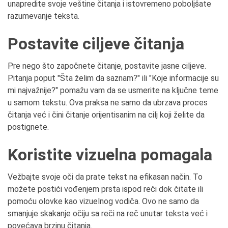
unapredite svoje veštine čitanja i istovremeno poboljšate
razumevanje teksta.
Postavite ciljeve čitanja
Pre nego što započnete čitanje, postavite jasne ciljeve.
Pitanja poput "Šta želim da saznam?" ili "Koje informacije su
mi najvažnije?" pomažu vam da se usmerite na ključne teme
u samom tekstu. Ova praksa ne samo da ubrzava proces
čitanja već i čini čitanje orijentisanim na cilj koji želite da
postignete.
Koristite vizuelna pomagala
Vežbajte svoje oči da prate tekst na efikasan način. To
možete postići vođenjem prsta ispod reči dok čitate ili
pomoću olovke kao vizuelnog vodiča. Ovo ne samo da
smanjuje skakanje očiju sa reči na reč unutar teksta već i
povećava brzinu čitanja.