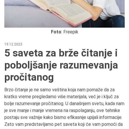
Foto
: Freepik
19.12.2023
5 saveta za brže čitanje i
poboljšanje razumevanja
pročitanog
Brzo čitanje je ne samo veština koja nam pomaže da za
kratko vreme pregledamo više materijala, već je i ključ za
bolje razumevanje pročitanog. U današnjem svetu, kada nam
je sve manje i manje vremena na raspolaganju, ove tehnike
postaju sve važnije kako bismo efikasnije upijali informacije.
Zato vam predstavljamo pet saveta koji će vam pomoći da