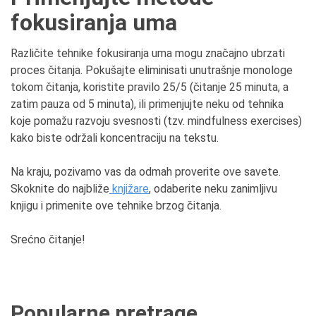
f
okusiranja
u
ma
Različite tehnike fokusiranja uma mogu značajno ubrzati
proces čitanja. Pokušajte eliminisati unutrašnje monologe
tokom čitanja, koristite pravilo 25/5 (čitanje 25 minuta, a
zatim pauza od 5 minuta), ili primenjujte neku od tehnika
koje pomažu razvoju svesnosti (tzv. mindfulness exercises)
kako biste održali koncentraciju na tekstu.
Na kraju, pozivamo vas da odmah proverite ove savete.
Skoknite do najbliže
knjižare
, odaberite neku zanimljivu
knjigu i primenite ove tehnike brzog čitanja.
Srećno čitanje!
Popularne pretrage