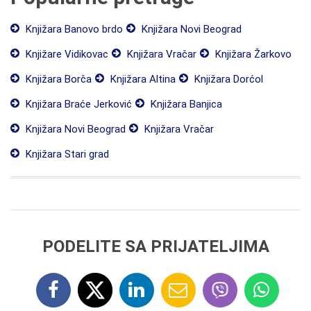
Knjižara Banovo brdo
Knjižara Novi Beograd
Knjižare Vidikovac
Knjižara Vračar
Knjižara Žarkovo
Knjižara Borča
Knjižara Altina
Knjižara Dorćol
Knjižara Braće Jerković
Knjižara Banjica
Knjižara Novi Beograd
Knjižara Vračar
Knjižara Stari grad
PODELITE SA PRIJATELJIMA