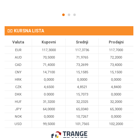
KURSNA LISTA
Valuta
Kupovni
Srednji
Prodajni
EUR
117,3000
117,3736
117,7000
AUD
70,5000
71,9765
72,2000
CAD
71,4000
73,2699
73,4000
CNY
14,7100
15,1585
15,1500
HRK
0,0000
0,0000
0,0000
CZK
4,6500
4,8521
4,8400
DKK
0.0000
15,7073
0,0000
HUF
31,3200
32,2325
32,2000
JPY
64,0000
65,0340
65,3000
NOK
0,0000
10,7267
0,0000
USD
99,5000
101,7565
102,2000