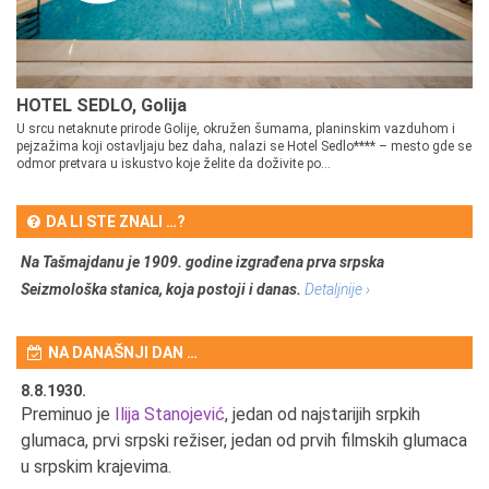
HOTEL SEDLO, Golija
U srcu netaknute prirode Golije, okružen šumama, planinskim vazduhom i
pejzažima koji ostavljaju bez daha, nalazi se Hotel Sedlo**** – mesto gde se
odmor pretvara u iskustvo koje želite da doživite po...
DA LI STE ZNALI …?
Na Tašmajdanu je 1909. godine izgrađena prva srpska
Seizmološka stanica, koja postoji i danas.
Detaljnije ›
NA DANAŠNJI DAN …
8.8.1930.
8.
Preminuo je
Ilija Stanojević
, jedan od najstarijih srpkih
U 
u
glumaca, prvi srpski režiser, jedan od prvih filmskih glumaca
u srpskim krajevima.