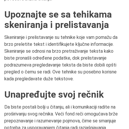
Upoznajte se sa tehikama
skeniranja i prelistavanja
Skeniranje i prelistavanje su tehnike koje vam pomažu da
brzo preletite tekst i identifikujete ključne informacije.
Skeniranje se odnosi na brzo pretraživanje teksta kako
biste pronašli određene podatke, dok prelistavanje
podrazumeva pregledavanje teksta da biste dobili opšti
pregled o čemu se radi. Ove tehnike su posebno korisne
kada pregledavate duže tekstove.
Unapređujte svoj rečnik
Da biste postali bolji u čitanju, ali i komunikaciji radite na
proširivanju svog rečnika. Veći fond reči omogućava brže
prepoznavanje i razumevanje pojmova, čime se smanjuje
potreba za usporavanjem čitanja radi razjašnjavanja