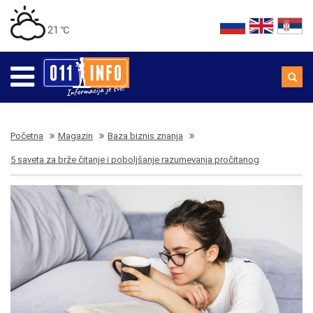
21 ℃
Početna
Magazin
Baza biznis znanja
5 saveta za brže čitanje i poboljšanje razumevanja pročitanog