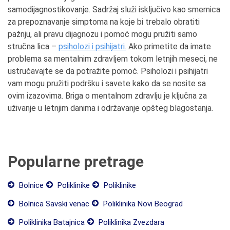
samodijagnostikovanje. Sadržaj služi isključivo kao smernica
za prepoznavanje simptoma na koje bi trebalo obratiti
pažnju, ali pravu dijagnozu i pomoć mogu pružiti samo
stručna lica –
psiholozi i psihijatri.
Ako primetite da imate
problema sa mentalnim zdravljem tokom letnjih meseci, ne
ustručavajte se da potražite pomoć. Psiholozi i psihijatri
vam mogu pružiti podršku i savete kako da se nosite sa
ovim izazovima. Briga o mentalnom zdravlju je ključna za
uživanje u letnjim danima i održavanje opšteg blagostanja.
Popularne pretrage
Bolnice
Poliklinike
Poliklinike
Bolnica Savski venac
Poliklinika Novi Beograd
Poliklinika Batajnica
Poliklinika Zvezdara