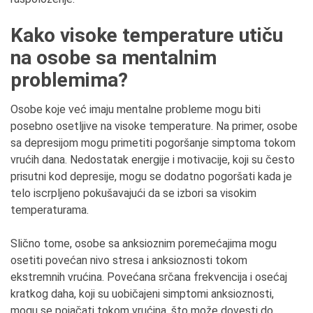
Kako visoke temperature utiču
na osobe sa mentalnim
problemima?
Osobe koje već imaju mentalne probleme mogu biti
posebno osetljive na visoke temperature. Na primer, osobe
sa depresijom mogu primetiti pogoršanje simptoma tokom
vrućih dana. Nedostatak energije i motivacije, koji su često
prisutni kod depresije, mogu se dodatno pogoršati kada je
telo iscrpljeno pokušavajući da se izbori sa visokim
temperaturama.
Slično tome, osobe sa anksioznim poremećajima mogu
osetiti povećan nivo stresa i anksioznosti tokom
ekstremnih vrućina. Povećana srčana frekvencija i osećaj
kratkog daha, koji su uobičajeni simptomi anksioznosti,
mogu se pojačati tokom vrućina, što može dovesti do