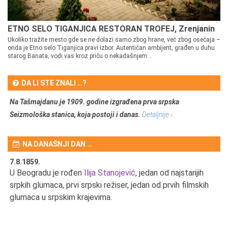
ETNO SELO TIGANJICA RESTORAN TROFEJ, Zrenjanin
Ukoliko tražite mesto gde se ne dolazi samo zbog hrane, već zbog osećaja –
onda je Etno selo Tiganjica pravi izbor. Autentičan ambijent, građen u duhu
starog Banata, vodi vas kroz priču o nekadašnjem...
DA LI STE ZNALI …?
Na Tašmajdanu je 1909. godine izgrađena prva srpska
Seizmološka stanica, koja postoji i danas.
Detaljnije ›
NA DANAŠNJI DAN …
7.8.1859.
7.
U Beogradu je rođen
Ilija Stanojević
, jedan od najstarijih
U 
srpkih glumaca, prvi srpski režiser, jedan od prvih filmskih
red
glumaca u srpskim krajevima.