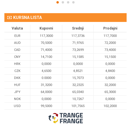
KURSNA LISTA
Valuta
Kupovni
Srednji
Prodajni
EUR
117,3000
117,3736
117,7000
AUD
70,5000
71,9765
72,2000
CAD
71,4000
73,2699
73,4000
CNY
14,7100
15,1585
15,1500
HRK
0,0000
0,0000
0,0000
CZK
4,6500
4,8521
4,8400
DKK
0.0000
15,7073
0,0000
HUF
31,3200
32,2325
32,2000
JPY
64,0000
65,0340
65,3000
NOK
0,0000
10,7267
0,0000
USD
99,5000
101,7565
102,2000