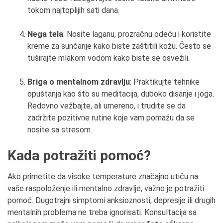
tokom najtoplijih sati dana.
Nega tela
: Nosite laganu, prozračnu odeću i koristite
kreme za sunčanje kako biste zaštitili kožu. Često se
tuširajte mlakom vodom kako biste se osvežili.
Briga o mentalnom zdravlju
: Praktikujte tehnike
opuštanja kao što su meditacija, duboko disanje i joga.
Redovno vežbajte, ali umereno, i trudite se da
zadržite pozitivne rutine koje vam pomažu da se
nosite sa stresom.
Kada potražiti pomoć?
Ako primetite da visoke temperature značajno utiču na
vaše raspoloženje ili mentalno zdravlje, važno je potražiti
pomoć. Dugotrajni simptomi anksioznosti, depresije ili drugih
mentalnih problema ne treba ignorisati. Konsultacija sa