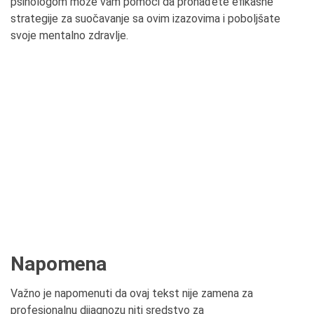
psihologom može vam pomoći da pronađete efikasne
strategije za suočavanje sa ovim izazovima i poboljšate
svoje mentalno zdravlje.
Napomena
Važno je napomenuti da ovaj tekst nije zamena za
profesionalnu dijagnozu niti sredstvo za