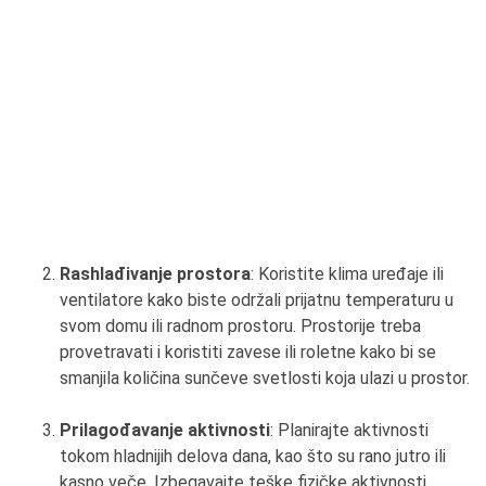
Rashlađivanje prostora
: Koristite klima uređaje ili
ventilatore kako biste održali prijatnu temperaturu u
svom domu ili radnom prostoru. Prostorije treba
provetravati i koristiti zavese ili roletne kako bi se
smanjila količina sunčeve svetlosti koja ulazi u prostor.
Prilagođavanje aktivnosti
: Planirajte aktivnosti
tokom hladnijih delova dana, kao što su rano jutro ili
kasno veče. Izbegavajte teške fizičke aktivnosti