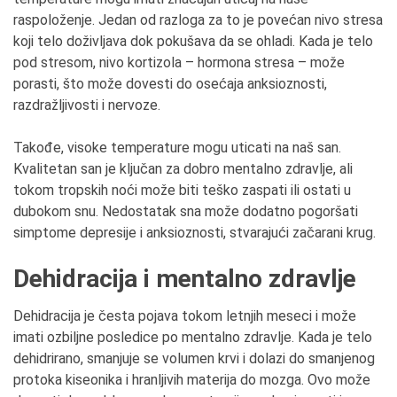
raspoloženje. Jedan od razloga za to je povećan nivo stresa
koji telo doživljava dok pokušava da se ohladi. Kada je telo
pod stresom, nivo kortizola – hormona stresa – može
porasti, što može dovesti do osećaja anksioznosti,
razdražljivosti i nervoze.
Takođe, visoke temperature mogu uticati na naš san.
Kvalitetan san je ključan za dobro mentalno zdravlje, ali
tokom tropskih noći može biti teško zaspati ili ostati u
dubokom snu. Nedostatak sna može dodatno pogoršati
simptome depresije i anksioznosti, stvarajući začarani krug.
Dehidracija i mentalno zdravlje
Dehidracija je česta pojava tokom letnjih meseci i može
imati ozbiljne posledice po mentalno zdravlje. Kada je telo
dehidrirano, smanjuje se volumen krvi i dolazi do smanjenog
protoka kiseonika i hranljivih materija do mozga. Ovo može