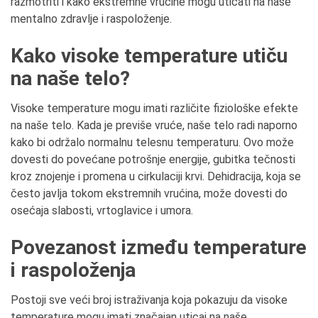
razmotriti i kako ekstremne vrućine mogu uticati na naše
mentalno zdravlje i raspoloženje.
Kako visoke temperature utiču
na naše telo?
Visoke temperature mogu imati različite fiziološke efekte
na naše telo. Kada je previše vruće, naše telo radi naporno
kako bi održalo normalnu telesnu temperaturu. Ovo može
dovesti do povećane potrošnje energije, gubitka tečnosti
kroz znojenje i promena u cirkulaciji krvi. Dehidracija, koja se
često javlja tokom ekstremnih vrućina, može dovesti do
osećaja slabosti, vrtoglavice i umora.
Povezanost između temperature
i raspoloženja
Postoji sve veći broj istraživanja koja pokazuju da visoke
temperature mogu imati značajan uticaj na naše