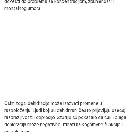
dovesti do problema sa koncentracijom, zbunjenosti i
mentalnog umora.
Osim toga, dehidracija može izazvati promene u
raspoloženju. Ljudi koji su dehidrirani često prijavljuju osećaj
razdražljivosti i depresije. Studije su pokazale da čak i blaga
dehidracija može negativno uticati na kognitivne funkcije i
raspoloženje.