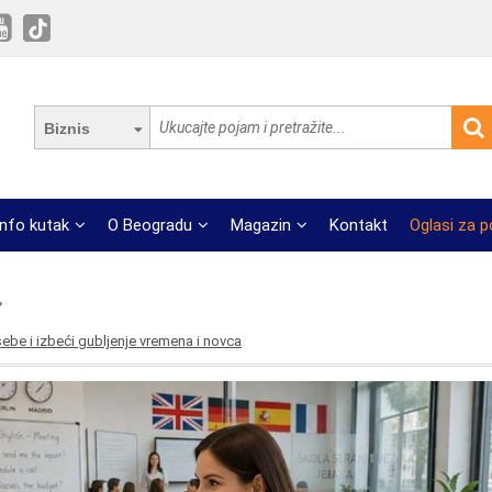
Biznis
Info kutak
O Beogradu
Magazin
Kontakt
Oglasi za 
sebe i izbeći gubljenje vremena i novca