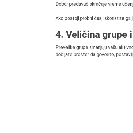
Dobar predavač skraćuje vreme učenja,
Ako postoji probni čas, iskoristite ga 
4. Veličina grupe 
Prevelike grupe smanjuju vašu aktivnos
dobijate prostor da govorite, postavlj