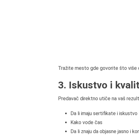
Tražite mesto gde govorite što više 
3. Iskustvo i kval
Predavač direktno utiče na vaš rezult
Da li imaju sertifikate i iskustvo
Kako vode čas
Da li znaju da objasne jasno i k