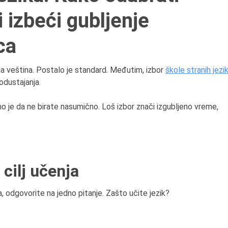
 izbeći gubljenje
8.8.2013.
Preminuo je Dejan Kosa
ca
istoričar filma, filmski re
profesor i dekan Fakult
na veština. Postalo je standard. Međutim, izbor
škole stranih jezi
dramskih umetnosti u
odustajanja.
Beogradu.
no je da ne birate nasumično. Loš izbor znači izgubljeno vreme,
 cilj učenja
 odgovorite na jedno pitanje. Zašto učite jezik?