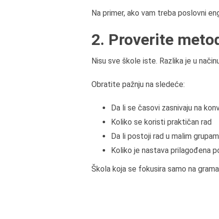
Na primer, ako vam treba poslovni engl
2. Proverite metod
Nisu sve škole iste. Razlika je u način
Obratite pažnju na sledeće:
Da li se časovi zasnivaju na konv
Koliko se koristi praktičan rad
Da li postoji rad u malim grupa
Koliko je nastava prilagođena p
Škola koja se fokusira samo na grama