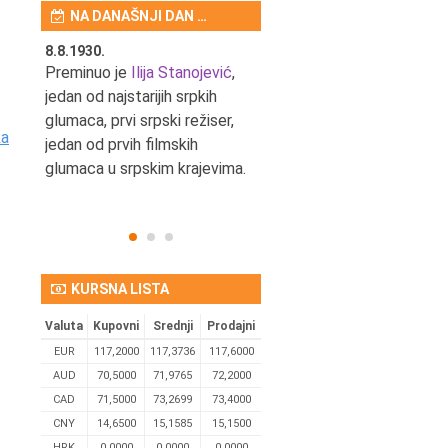
NA DANAŠNJI DAN …
8.8.1930.
8.8.1898.
nović,
Preminuo je
Ilija Stanojević
,
U Beogradu je rođen Pavle
ditelj,
jedan od najstarijih srpkih
Bihalji, književnik i izdavač.
eta
glumaca, prvi srpski režiser,
ka
jedan od prvih filmskih
glumaca u srpskim krajevima.
KURSNA LISTA
Valuta
Kupovni
Srednji
Prodajni
EUR
117,2000
117,3736
117,6000
AUD
70,5000
71,9765
72,2000
CAD
71,5000
73,2699
73,4000
CNY
14,6500
15,1585
15,1500
HRK
0,0000
0,0000
0,0000