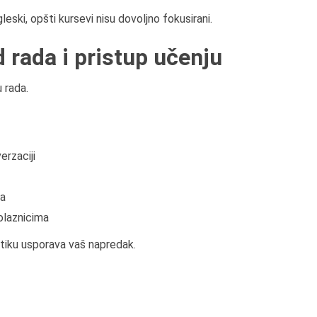
eski, opšti kursevi nisu dovoljno fokusirani.
 rada i pristup učenju
u rada.
erzaciji
ma
olaznicima
tiku usporava vaš napredak.