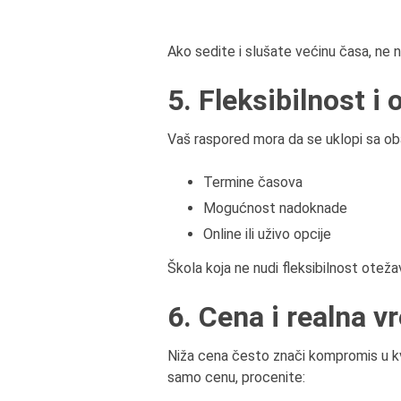
Ako sedite i slušate većinu časa, ne 
5. Fleksibilnost i 
Vaš raspored mora da se uklopi sa ob
Termine časova
Mogućnost nadoknade
Online ili uživo opcije
Škola koja ne nudi fleksibilnost otež
6. Cena i realna v
Niža cena često znači kompromis u kv
samo cenu, procenite: