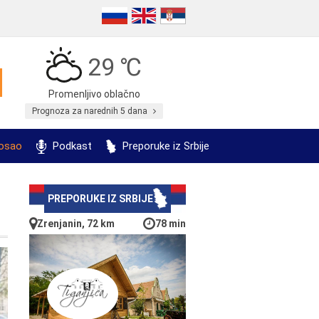
29 ℃
Promenljivo oblačno
Prognoza za narednih 5 dana
posao
Podkast
Preporuke iz Srbije
PREPORUKE IZ SRBIJE
Zrenjanin, 72 km
78 min