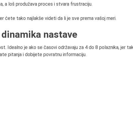
 a loš produžava proces i stvara frustraciju.
jer ćete tako najlakše videti da li je sve prema vašoj meri.
i dinamika nastave
t. Idealno je ako se časovi održavaju za 4 do 8 polaznika, jer ta
ate pitanja i dobijete povratnu informaciju.