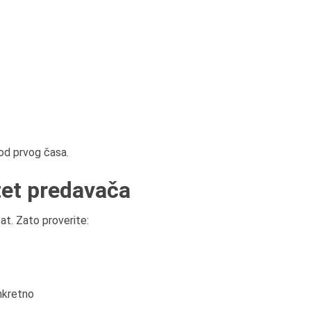
od prvog časa.
itet predavača
at. Zato proverite:
onkretno