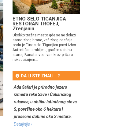
ETNO SELO TIGANJICA
RESTORAN TROFEJ,
Zrenjanin
Ukoliko tražite mesto gde se ne dolazi
samo zbog hrane, već zbog osećaja –
onda je Etno selo Tiganjica pravi izbor.
Autentičan ambijent, građen u duhu
starog Banata, vodi vas kroz priču o
nekadašnjem...
DA LI STE ZNALI …?
Ada Safari je prirodno jezero
između reke Save i Čukaričkog
rukavca, u obliku latiničnog slova
S, površine oko 6 hektara i
prosečne dubine oko 2 metara.
Detaljnije ›