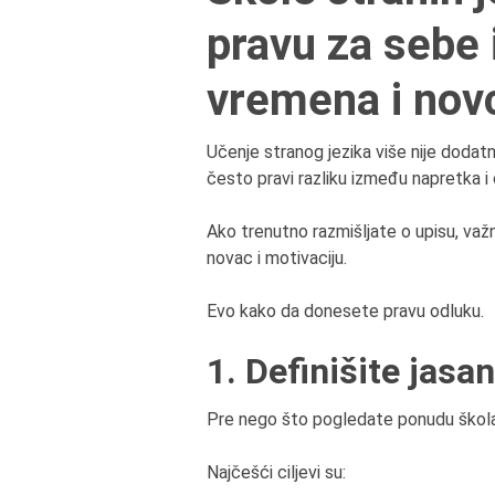
pravu za sebe i
vremena i nov
Učenje stranog jezika više nije dodat
često pravi razliku između napretka i 
Ako trenutno razmišljate o upisu, važ
novac i motivaciju.
Evo kako da donesete pravu odluku.
1. Definišite jasan
Pre nego što pogledate ponudu škola,
Najčešći ciljevi su: