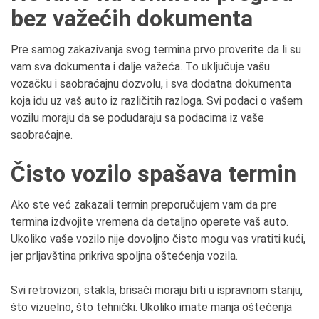
bez važećih dokumenta
Pre samog zakazivanja svog termina prvo proverite da li su
vam sva dokumenta i dalje važeća. To uključuje vašu
vozačku i saobraćajnu dozvolu, i sva dodatna dokumenta
koja idu uz vaš auto iz različitih razloga. Svi podaci o vašem
vozilu moraju da se podudaraju sa podacima iz vaše
saobraćajne.
Čisto vozilo spašava termin
Ako ste već zakazali termin preporučujem vam da pre
termina izdvojite vremena da detaljno operete vaš auto.
Ukoliko vaše vozilo nije dovoljno čisto mogu vas vratiti kući,
jer prljavština prikriva spoljna oštećenja vozila.
Svi retrovizori, stakla, brisači moraju biti u ispravnom stanju,
što vizuelno, što tehnički. Ukoliko imate manja oštećenja