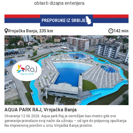
oblasti dizajna enterijera.
PREPORUKE IZ SRBIJE
Vrnjačka Banja, 235 km
142 min
AQUA PARK RAJ, Vrnjačka Banja
Otvaranje 12.06.2026. Aqua park Raj je osmišljen kao mesto gde sve
generacije pronalaze svoj način da uživaju – od igre do potpunog opuštanja.
Na impresivnoj površini u srcu Vrnjačka Banja prostire...