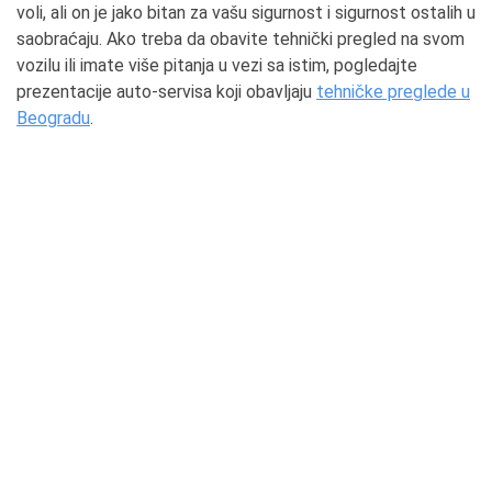
voli, ali on je jako bitan za vašu sigurnost i sigurnost ostalih u
saobraćaju. Ako treba da obavite tehnički pregled na svom
vozilu ili imate više pitanja u vezi sa istim, pogledajte
prezentacije auto-servisa koji obavljaju
tehničke preglede u
Beogradu
.