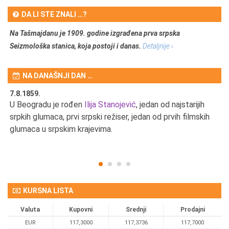
DA LI STE ZNALI …?
Na Tašmajdanu je 1909. godine izgrađena prva srpska
Seizmološka stanica, koja postoji i danas.
Detaljnije ›
NA DANAŠNJI DAN …
7.8.1859.
7.
U Beogradu je rođen
Ilija Stanojević
, jedan od najstarijih
U 
srpkih glumaca, prvi srpski režiser, jedan od prvih filmskih
red
glumaca u srpskim krajevima.
KURSNA LISTA
Valuta
Kupovni
Srednji
Prodajni
EUR
117,3000
117,3736
117,7000