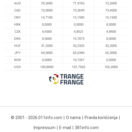
AUD
70,5000
71,9765
72,2000
CAD
72,0000
73,2699
73,4000
CNY
14,7100
15,1585
15,1500
HRK
0,0000
0,0000
0,0000
CZK
4,6500
4,8521
4,8400
DKK
0.0000
15,7073
0,0000
HUF
31,3200
32,2325
32,2000
JPY
64,0000
65,0340
65,3000
NOK
0,0000
10,7267
0,0000
USD
100,8000
101,7565
102,2000
© 2001 - 2026 011info.com
O nama
Pravila korišćenja
Impressum
E-mail
381info.com