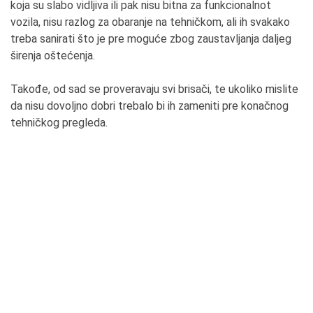
koja su slabo vidljiva ili pak nisu bitna za funkcionalnot
vozila, nisu razlog za obaranje na tehničkom, ali ih svakako
treba sanirati što je pre moguće zbog zaustavljanja daljeg
širenja oštećenja.
Takođe, od sad se proveravaju svi brisači, te ukoliko mislite
da nisu dovoljno dobri trebalo bi ih zameniti pre konačnog
tehničkog pregleda.