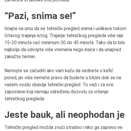
“Pazi, snima se!”
Imajte na umu da se tehnički pregled snima i uslikava tokom
čitavog trajanja istog. Trajanje tehničkog pregleda više nije
15-20 minuta već minimum 30 do 45 minuta. Tako da bi bilo
najbolje da odvojite više vremena nego inače i da unapred
zakažte termin.
Nemojte se začuditi ako vam kažu da sednete u kafić
pored, jer više nemate pravo da budete u blizini dok se na
vašem vozilu obavlja tehnički pregled. To važi i za sve
zaposlene koji nemaju određenu dozvolu za vršenje
tehničkog pregleda.
Jeste bauk, ali neophodan je
Tehnički pregled možda zvuči strašno i niko ga zapravo ne