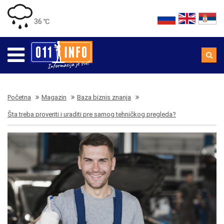
36 ℃
Početna
Magazin
Baza biznis znanja
Šta treba proveriti i uraditi pre samog tehničkog pregleda?