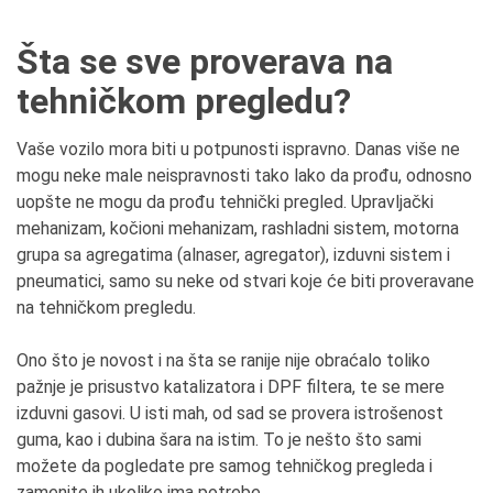
Šta se sve proverava na
tehničkom pregledu?
Vaše vozilo mora biti u potpunosti ispravno. Danas više ne
mogu neke male neispravnosti tako lako da prođu, odnosno
uopšte ne mogu da prođu tehnički pregled. Upravljački
mehanizam, kočioni mehanizam, rashladni sistem, motorna
grupa sa agregatima (alnaser, agregator), izduvni sistem i
pneumatici, samo su neke od stvari koje će biti proveravane
na tehničkom pregledu.
Ono što je novost i na šta se ranije nije obraćalo toliko
pažnje je prisustvo katalizatora i DPF filtera, te se mere
izduvni gasovi. U isti mah, od sad se provera istrošenost
guma, kao i dubina šara na istim. To je nešto što sami
možete da pogledate pre samog tehničkog pregleda i
zamenite ih ukoliko ima potrebe.