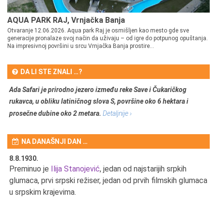
AQUA PARK RAJ, Vrnjačka Banja
Otvaranje 12.06.2026. Aqua park Raj je osmišljen kao mesto gde sve
generacije pronalaze svoj način da uživaju – od igre do potpunog opuštanja.
Na impresivnoj površini u srcu Vrnjačka Banja prostire...
DA LI STE ZNALI …?
Ada Safari je prirodno jezero između reke Save i Čukaričkog
rukavca, u obliku latiničnog slova S, površine oko 6 hektara i
prosečne dubine oko 2 metara.
Detaljnije ›
NA DANAŠNJI DAN …
8.8.1930.
8.
Preminuo je
Ilija Stanojević
, jedan od najstarijih srpkih
U 
u
glumaca, prvi srpski režiser, jedan od prvih filmskih glumaca
u srpskim krajevima.