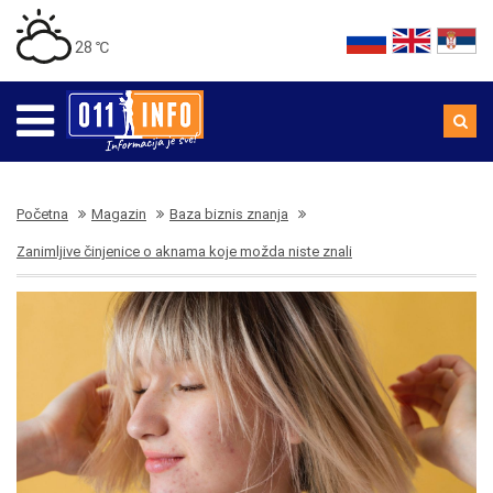
28 ℃
Početna
Magazin
Baza biznis znanja
Zanimljive činjenice o aknama koje možda niste znali