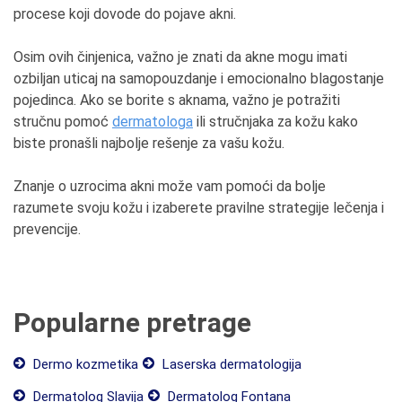
procese koji dovode do pojave akni.
Osim ovih činjenica, važno je znati da akne mogu imati
ozbiljan uticaj na samopouzdanje i emocionalno blagostanje
pojedinca. Ako se borite s aknama, važno je potražiti
stručnu pomoć
dermatologa
ili stručnjaka za kožu kako
biste pronašli najbolje rešenje za vašu kožu.
Znanje o uzrocima akni može vam pomoći da bolje
razumete svoju kožu i izaberete pravilne strategije lečenja i
prevencije.
Popularne pretrage
Dermo kozmetika
Laserska dermatologija
Dermatolog Slavija
Dermatolog Fontana