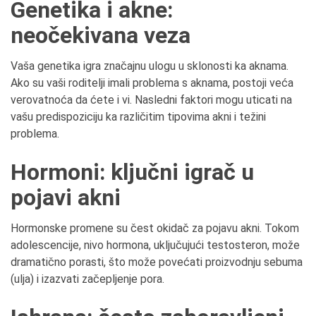
Genetika i akne:
neočekivana veza
Vaša genetika igra značajnu ulogu u sklonosti ka aknama.
Ako su vaši roditelji imali problema s aknama, postoji veća
verovatnoća da ćete i vi. Nasledni faktori mogu uticati na
vašu predispoziciju ka različitim tipovima akni i težini
problema.
Hormoni: ključni igrač u
pojavi akni
Hormonske promene su čest okidač za pojavu akni. Tokom
adolescencije, nivo hormona, uključujući testosteron, može
dramatično porasti, što može povećati proizvodnju sebuma
(ulja) i izazvati začepljenje pora.