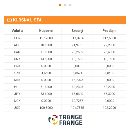
KURSNA LISTA
Valuta
Kupovni
Srednji
Prodajni
EUR
117,2000
117,3736
117,6000
AUD
70,5000
71,9765
72,2000
CAD
71,5000
73,2699
73,4000
CNY
14,6500
15,1585
15,1500
HRK
0,0000
0,0000
0,0000
CZK
4,6500
4,8521
4,8400
DKK
0.0000
15,7073
0,0000
HUF
31,3200
32,2325
32,2000
JPY
63,6000
65,0340
65,3000
NOK
0,0000
10,7267
0,0000
USD
100,5000
101,7565
102,2000