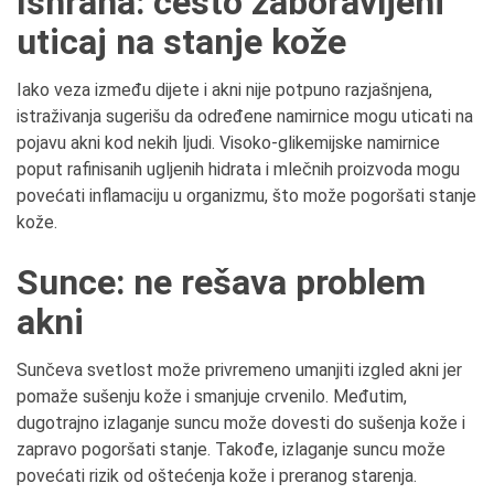
Ishrana: često zaboravljeni
uticaj na stanje kože
Iako veza između dijete i akni nije potpuno razjašnjena,
istraživanja sugerišu da određene namirnice mogu uticati na
pojavu akni kod nekih ljudi. Visoko-glikemijske namirnice
poput rafinisanih ugljenih hidrata i mlečnih proizvoda mogu
povećati inflamaciju u organizmu, što može pogoršati stanje
kože.
Sunce: ne rešava problem
akni
Sunčeva svetlost može privremeno umanjiti izgled akni jer
pomaže sušenju kože i smanjuje crvenilo. Međutim,
dugotrajno izlaganje suncu može dovesti do sušenja kože i
zapravo pogoršati stanje. Takođe, izlaganje suncu može
povećati rizik od oštećenja kože i preranog starenja.