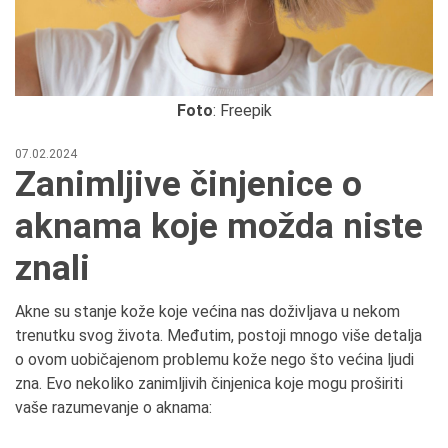
Foto
: Freepik
07.02.2024
Zanimljive činjenice o
aknama koje možda niste
znali
Akne su stanje kože koje većina nas doživljava u nekom
trenutku svog života. Međutim, postoji mnogo više detalja
o ovom uobičajenom problemu kože nego što većina ljudi
zna. Evo nekoliko zanimljivih činjenica koje mogu proširiti
vaše razumevanje o aknama: