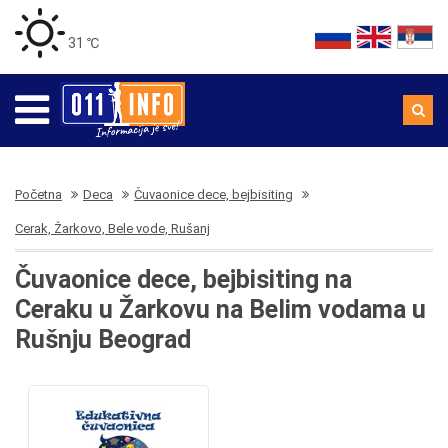
31 ℃
Početna
Deca
Čuvaonice dece, bejbisiting
Cerak, Žarkovo, Bele vode, Rušanj
Čuvaonice dece, bejbisiting na
Ceraku u Žarkovu na Belim vodama u
Rušnju Beograd