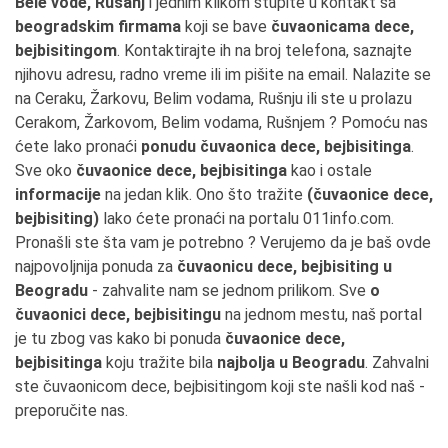
Bele vode, Rušanj
i jednim klikom stupite u kontakt sa
beogradskim firmama
koji se bave
čuvaonicama dece,
bejbisitingom
. Kontaktirajte ih na broj telefona, saznajte
njihovu adresu, radno vreme ili im pišite na email. Nalazite se
na Ceraku, Žarkovu, Belim vodama, Rušnju ili ste u prolazu
Cerakom, Žarkovom, Belim vodama, Rušnjem ? Pomoću nas
ćete lako pronaći
ponudu čuvaonica dece, bejbisitinga
.
Sve oko
čuvaonice dece, bejbisitinga
kao i ostale
informacije
na jedan klik. Ono što tražite
(čuvaonice dece,
bejbisiting)
lako ćete pronaći na portalu 011info.com.
Pronašli ste šta vam je potrebno ? Verujemo da je baš ovde
najpovoljnija ponuda za
čuvaonicu dece, bejbisiting u
Beogradu
- zahvalite nam se jednom prilikom. Sve
o
čuvaonici dece, bejbisitingu
na jednom mestu, naš portal
je tu zbog vas kako bi ponuda
čuvaonice dece,
bejbisitinga
koju tražite bila
najbolja u Beogradu
. Zahvalni
ste čuvaonicom dece, bejbisitingom koji ste našli kod naš -
preporučite nas.