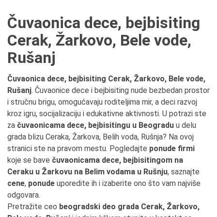
Čuvaonica dece, bejbisiting
Cerak, Žarkovo, Bele vode,
Rušanj
Čuvaonica dece, bejbisiting Cerak, Žarkovo, Bele vode,
Rušanj
. Čuvaonice dece i bejbisiting nude bezbedan prostor
i stručnu brigu, omogućavaju roditeljima mir, a deci razvoj
kroz igru, socijalizaciju i edukativne aktivnosti. U potrazi ste
za
čuvaonicama dece, bejbisitingu u Beogradu
u delu
grada blizu Ceraka, Žarkova, Belih voda, Rušnja? Na ovoj
stranici ste na pravom mestu. Pogledajte
ponude firmi
koje se bave
čuvaonicama dece, bejbisitingom na
Ceraku u Žarkovu na Belim vodama u Rušnju
, saznajte
cene
,
ponude
uporedite ih i izaberite ono što vam najviše
odgovara.
Pretražite ceo
beogradski deo grada Cerak, Žarkovo,