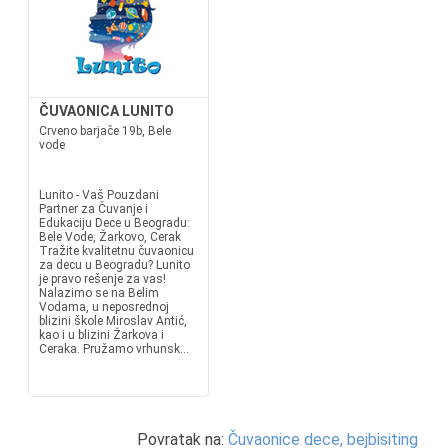
ČUVAONICA LUNITO
Crveno barjače 19b, Bele
vode
Lunito - Vaš Pouzdani
Partner za Čuvanje i
Edukaciju Dece u Beogradu:
Bele Vode, Žarkovo, Cerak
Tražite kvalitetnu čuvaonicu
za decu u Beogradu? Lunito
je pravo rešenje za vas!
Nalazimo se na Belim
Vodama, u neposrednoj
blizini škole Miroslav Antić,
kao i u blizini Žarkova i
Ceraka. Pružamo vrhunsk...
Povratak na:
Čuvaonice dece, bejbisiting