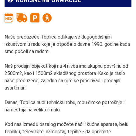
Naše preduzeće Toplica odlikuje se dugogodišnjim
iskustvom u radu koje je otpočelo davne 1990. godine kada
smo počeli sa radom.
Naš prodajni objekat koji na 4 nivoa ima ukupnu površinu od
2500m2, kao i 1500m2 skladišnog prostora. Kako je raslo
naše preduzeće, zajedno sa njim se proširivao i prodajni
asortiman.
Danas, Toplica nudi tehničku robu, robu široke potrošnje i
nameštaja na veliko i malo.
Kod nas između ostalog možete naći i kućne aparate, belu
tehniku, televizore, nameštaj, tepihe - da opremite