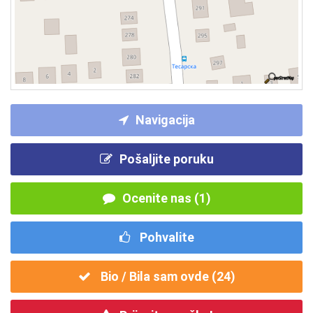
Navigacija
Pošaljite poruku
Ocenite nas (1)
Pohvalite
Bio / Bila sam ovde (
24
)