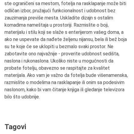
ste ograničeni sa mestom, fotelja na rasklapanje može biti
odličan izbor, pružajući funkcionalnost i udobnost bez
zauzimanja previše mesta. Uskladite dizajn s ostalim
komadima nameštaja u prostoriji. Razmislite o boji,
materijalu i stilu koji se slaže s enterijerom vašeg doma, a
ako ne uspevate da nađete željenu nijansu, bela ili bež boja
su te koje će se uklopiti u bezmalo svaki prostor. Ne
zabotavite ono najvažnije - proverite udobnost sedišta,
naslona i rukonaslona. Ukoliko niste u mogućnosti da
probate fotelju, obavezno se raspitajte za kvalitet
materijala. Ako vam je važno da fotelja bude višenamenska,
razmislite o modelima na rasklapanje ili onim sa podesivim
naslonom, kako bi vam čitanje knjiga ili gledanje televizora
bilo što udobnije.
Tagovi