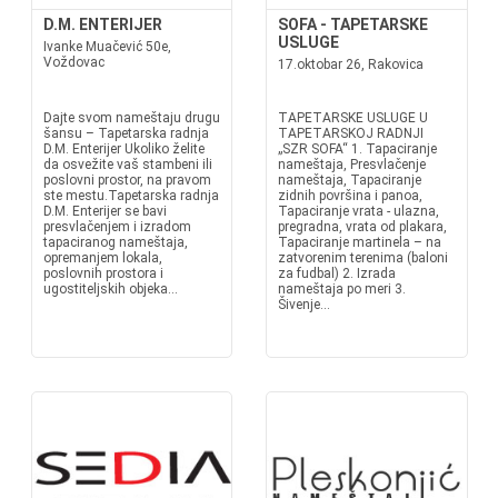
D.M. ENTERIJER
SOFA - TAPETARSKE
USLUGE
Ivanke Muačević 50e,
Voždovac
17.oktobar 26, Rakovica
Dajte svom nameštaju drugu
TAPETARSKE USLUGE U
šansu – Tapetarska radnja
TAPETARSKOJ RADNJI
D.M. Enterijer Ukoliko želite
„SZR SOFA“ 1. Tapaciranje
da osvežite vaš stambeni ili
nameštaja, Presvlačenje
poslovni prostor, na pravom
nameštaja, Tapaciranje
ste mestu.Tapetarska radnja
zidnih površina i panoa,
D.M. Enterijer se bavi
Tapaciranje vrata - ulazna,
presvlačenjem i izradom
pregradna, vrata od plakara,
tapaciranog nameštaja,
Tapaciranje martinela – na
opremanjem lokala,
zatvorenim terenima (baloni
poslovnih prostora i
za fudbal) 2. Izrada
ugostiteljskih objeka...
nameštaja po meri 3.
Šivenje...