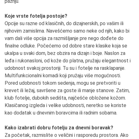
pažnju.
Koje vrste fotelja postoje?
Opcije su razne od klasičnih, do dizajnerskih, po vašim ili
njihovim zamislima. Navešćemo samo neke od njih, kako bi
vam dali više opcija za razmišljanje pre nego dođete do
finalne odluke. Počećemo od dobre stare klasike koja se
ukalpa u svaki dom, bez obzira na dizajn i boje. Naslon za
leđa i rukonasloni, od kože do platna, pružaju elegantnost i
udobnost svakoj prostoriji. Tu su i fotelje na rasklapanje.
Multifunkcionalni komadi koji pružaju više mogućnosti.
Pored udobnosti tokom sedenja, mogu se pretvoriti u
krevet ili ležaj, savršene za goste ili manje stanove. Zatim,
klub fotelje, dubokih sedišta, najčešće obložene kožom.
Klasičanog izgleda i velike udobnosti, neretko se koriste
kao dodatak u dnevnim boravcima ili radnim sobama.
Kako izabrati dobru fotelju za dnevni boravak?
Za početak, razmislite o veličini i rasporedu prostora. Ako