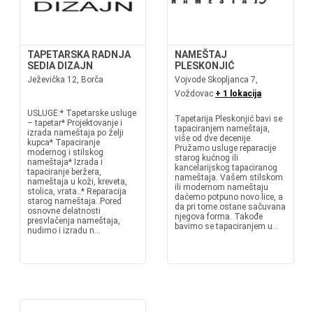
TAPETARSKA RADNJA
NAMEŠTAJ
SEDIA DIZAJN
PLESKONJIĆ
Ježevička 12, Borča
Vojvode Skopljanca 7,
Voždovac
+ 1 lokacija
USLUGE:* Tapetarske usluge
Tapetarija Pleskonjić bavi se
– tapetar* Projektovanje i
tapaciranjem nameštaja,
izrada nameštaja po želji
više od dve decenije.
kupca* Tapaciranje
Pružamo usluge reparacije
modernog i stilskog
starog kućnog ili
nameštaja* Izrada i
kancelarijskog tapaciranog
tapaciranje beržera,
nameštaja. Vašem stilskom
nameštaja u koži, kreveta,
ili modernom nameštaju
stolica, vrata..* Reparacija
daćemo potpuno novo lice, a
starog nameštaja..Pored
da pri tome ostane sačuvana
osnovne delatnosti
njegova forma. Takođe
presvlačenja nameštaja,
bavimo se tapaciranjem u...
nudimo i izradu n...