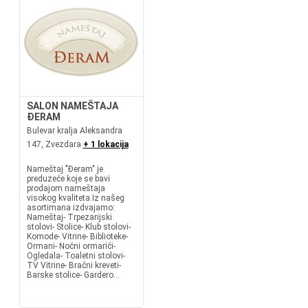
SALON NAMEŠTAJA
ĐERAM
Bulevar kralja Aleksandra
147, Zvezdara
+ 1 lokacija
Nameštaj "Đeram" je
preduzeće koje se bavi
prodajom nameštaja
visokog kvaliteta.Iz našeg
asortimana izdvajamo:
Nameštaj- Trpezarijski
stolovi- Stolice- Klub stolovi-
Komode- Vitrine- Biblioteke-
Ormani- Noćni ormarići-
Ogledala- Toaletni stolovi-
TV Vitrine- Bračni kreveti-
Barske stolice- Gardero...