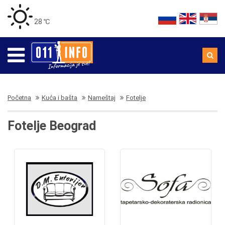
28 ℃
Početna
Kuća i bašta
Nameštaj
Fotelje
Fotelje Beograd