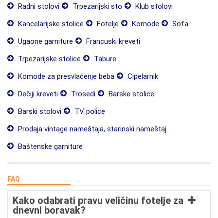
Radni stolovi
Trpezarijski sto
Klub stolovi
Kancelarijske stolice
Fotelje
Komode
Sofa
Ugaone garniture
Francuski kreveti
Trpezarijske stolice
Tabure
Komode za presvlačenje beba
Cipelarnik
Dečiji kreveti
Trosedi
Barske stolice
Barski stolovi
TV police
Prodaja vintage nameštaja, starinski nameštaj
Baštenske garniture
FAQ
Kako odabrati pravu veličinu fotelje za
dnevni boravak?