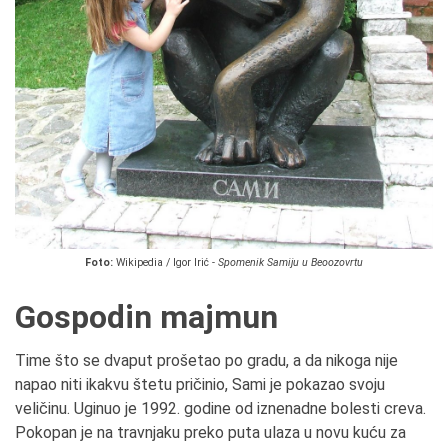
Foto:
Wikipedia / Igor Irić -
Spomenik Samiju u Beoozovrtu
Gospodin majmun
Time što se dvaput prošetao po gradu, a da nikoga nije
napao niti ikakvu štetu pričinio, Sami je pokazao svoju
veličinu. Uginuo je 1992. godine od iznenadne bolesti creva.
Pokopan je na travnjaku preko puta ulaza u novu kuću za