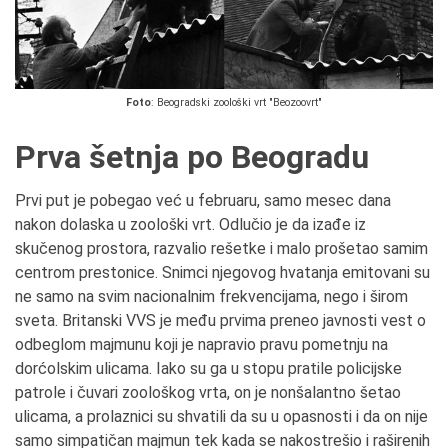
Foto
: Beogradski zoološki vrt "Beozoovrt"
Prva šetnja po Beogradu
Prvi put je pobegao već u februaru, samo mesec dana
nakon dolaska u zoološki vrt. Odlučio je da izađe iz
skučenog prostora, razvalio rešetke i malo prošetao samim
centrom prestonice. Snimci njegovog hvatanja emitovani su
ne samo na svim nacionalnim frekvencijama, nego i širom
sveta. Britanski VVS je među prvima preneo javnosti vest o
odbeglom majmunu koji je napravio pravu pometnju na
dorćolskim ulicama. Iako su ga u stopu pratile policijske
patrole i čuvari zoološkog vrta, on je nonšalantno šetao
ulicama, a prolaznici su shvatili da su u opasnosti i da on nije
samo simpatičan majmun tek kada se nakostrešio i raširenih