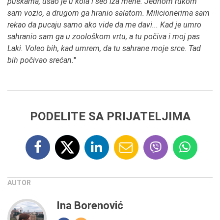
puškama, ušao je u kola i seo iza mene. Jednom rukom
sam vozio, a drugom ga hranio salatom. Milicionerima sam
rekao da pucaju samo ako vide da me davi... Kad je umro
sahranio sam ga u zoološkom vrtu, a tu počiva i moj pas
Laki. Voleo bih, kad umrem, da tu sahrane moje srce. Tad
bih počivao srećan.
"
PODELITE SA PRIJATELJIMA
AUTOR
Ina Borenović