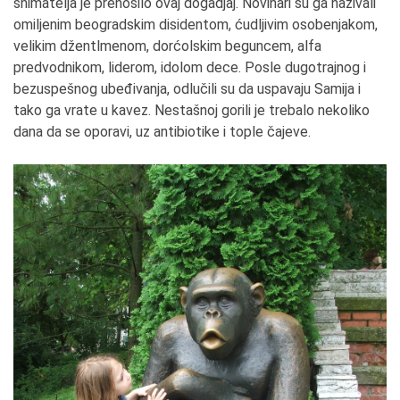
snimatelja je prenosilo ovaj dogadjaj. Novinari su ga nazivali
omiljenim beogradskim disidentom, ćudljivim osobenjakom,
velikim džentlmenom, dorćolskim beguncem, alfa
predvodnikom, liderom, idolom dece. Posle dugotrajnog i
bezuspešnog ubeđivanja, odlučili su da uspavaju Samija i
tako ga vrate u kavez. Nestašnoj gorili je trebalo nekoliko
dana da se oporavi, uz antibiotike i tople čajeve.