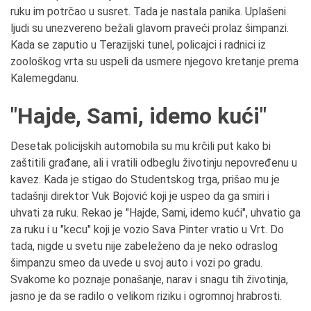
ruku im potrčao u susret. Tada je nastala panika. Uplašeni
ljudi su unezvereno bežali glavom praveći prolaz šimpanzi.
Kada se zaputio u Terazijski tunel, policajci i radnici iz
zoološkog vrta su uspeli da usmere njegovo kretanje prema
Kalemegdanu.
"Hajde, Sami, idemo kući"
Desetak policijskih automobila su mu krčili put kako bi
zaštitili građane, ali i vratili odbeglu životinju nepovređenu u
kavez. Kada je stigao do Studentskog trga, prišao mu je
tadašnji direktor Vuk Bojović koji je uspeo da ga smiri i
uhvati za ruku. Rekao je "Hajde, Sami, idemo kući", uhvatio ga
za ruku i u "kecu" koji je vozio Sava Pinter vratio u Vrt. Do
tada, nigde u svetu nije zabeleženo da je neko odraslog
šimpanzu smeo da uvede u svoj auto i vozi po gradu.
Svakome ko poznaje ponašanje, narav i snagu tih životinja,
jasno je da se radilo o velikom riziku i ogromnoj hrabrosti.