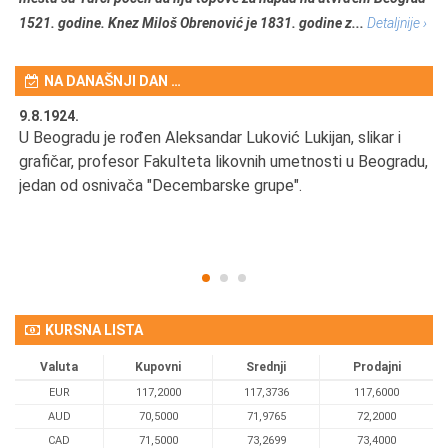
1521. godine. Knez Miloš Obrenović je 1831. godine z...
Detaljnije ›
NA DANAŠNJI DAN …
9.8.1924.
9.
U Beogradu je rođen Aleksandar Luković Lukijan, slikar i
Pr
grafičar, profesor Fakulteta likovnih umetnosti u Beogradu,
JA
d
jedan od osnivača "Decembarske grupe".
KURSNA LISTA
Valuta
Kupovni
Srednji
Prodajni
EUR
117,2000
117,3736
117,6000
AUD
70,5000
71,9765
72,2000
CAD
71,5000
73,2699
73,4000