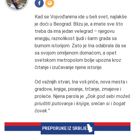
Kad se Vojvođanima ide u beli svet, najlakše
je doći u Beograd. Blizu je, a imate sve što
treba da ima jedan velegrad – njegovu
enegiju, raznolikost ljudi i šarm grada sa
burnom istorijom. Zato je Ina odabrala da se
sa svojom omiljenom domaćom, a opet
svetskom metropolom bolje upozna kroz
čitanje i izučavanje njene istorije.
Od važnijih stvari, Ina voli priče, nova mesta i
gradove, knjige, pisanje, trčanje, zmajeve i
proleće. Njena parola je:
„Dok god sebi možeš
priuštiti putovanja i knjige, srećan si i bogat
čovek.”
PREPORUKE IZ SRBIJE