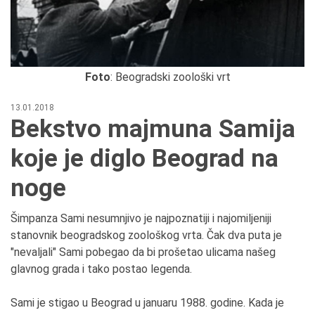
Foto
: Beogradski zoološki vrt
13.01.2018
Bekstvo majmuna Samija
koje je diglo Beograd na
noge
Šimpanza Sami nesumnjivo je najpoznatiji i najomiljeniji
stanovnik beogradskog zoološkog vrta. Čak dva puta je
"nevaljali" Sami pobegao da bi prošetao ulicama našeg
glavnog grada i tako postao legenda.
Sami je stigao u Beograd u januaru 1988. godine. Kada je