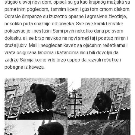
stigao u svoj novi dom, opisali su ga kao krupnog mužjaka sa
pametnim pogledom, tamnim licem i gustom crnom dlakom.
Odrasle šimpanze su izuzetno opasne i agresivne životinje,
nekoliko puta snažnije od čoveka. Sve ove karakteristike
pokazivao je i nestašni Sami prvih nekoliko dana po svom
dolasku, ali se brzo navikao na novi smeštaj i postao miran i
druželjubiv. Mali i neugledan kavez sa ojačanim rešetkama i
vrata osigurana lancima i katancima nisu bili dovoljni da
zadrže Samija koji je vrlo brzo uspeo da razvali rešetke i
pobegne iz kaveza.