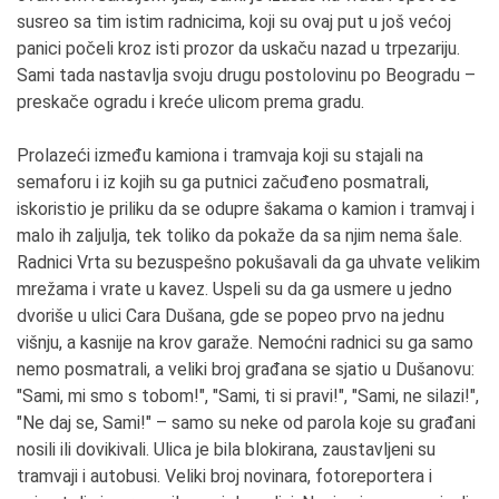
susreo sa tim istim radnicima, koji su ovaj put u još većoj
panici počeli kroz isti prozor da uskaču nazad u trpezariju.
Sami tada nastavlja svoju drugu postolovinu po Beogradu –
preskače ogradu i kreće ulicom prema gradu.
Prolazeći između kamiona i tramvaja koji su stajali na
semaforu i iz kojih su ga putnici začuđeno posmatrali,
iskoristio je priliku da se odupre šakama o kamion i tramvaj i
malo ih zaljulja, tek toliko da pokaže da sa njim nema šale.
Radnici Vrta su bezuspešno pokušavali da ga uhvate velikim
mrežama i vrate u kavez. Uspeli su da ga usmere u jedno
dvoriše u ulici Cara Dušana, gde se popeo prvo na jednu
višnju, a kasnije na krov garaže. Nemoćni radnici su ga samo
nemo posmatrali, a veliki broj građana se sjatio u Dušanovu:
"Sami, mi smo s tobom!", "Sami, ti si pravi!", "Sami, ne silazi!",
"Ne daj se, Sami!" – samo su neke od parola koje su građani
nosili ili dovikivali. Ulica je bila blokirana, zaustavljeni su
tramvaji i autobusi. Veliki broj novinara, fotoreportera i