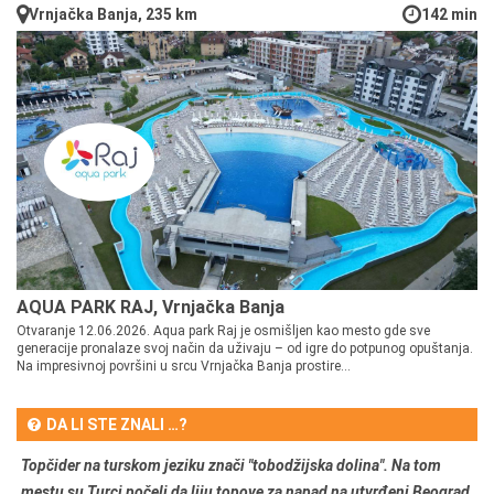
Vrnjačka Banja, 235 km
142 min
AQUA PARK RAJ, Vrnjačka Banja
Otvaranje 12.06.2026. Aqua park Raj je osmišljen kao mesto gde sve
generacije pronalaze svoj način da uživaju – od igre do potpunog opuštanja.
Na impresivnoj površini u srcu Vrnjačka Banja prostire...
DA LI STE ZNALI …?
Topčider na turskom jeziku znači "tobodžijska dolina". Na tom
mestu su Turci počeli da liju topove za napad na utvrđeni Beograd