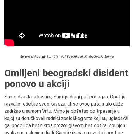
Snimak:
Vladimir Stanišić -
Vuk Bojević u akciji ubeđivanja Samija
Omiljeni beogradski disident
ponovo u akciji
Samo dva dana kasnije, Sami je drugi put pobegao. Opet je
razvalio rešetke svog kaveza, ali se ovog puta malo duže
zadržao u samom Vrtu. Mirno je došetao do trpezarije u
kojoj su doručkovali radnici zoološkog vrta koji su, ugledavši
ga, počeli da beže kroz prozor glavom bez obzira. Zbunjen
ovakvom reakcijom ljudi, Sami je izašao na vrata i opet se