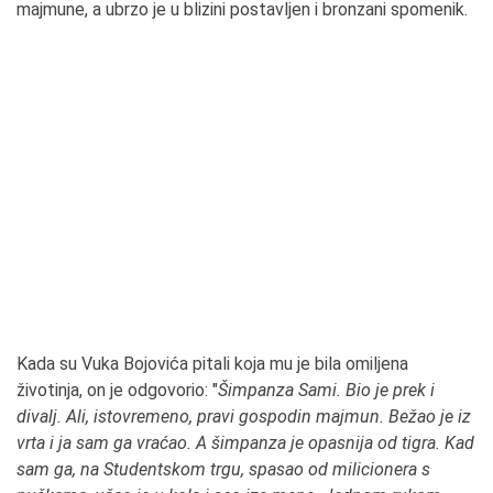
majmune, a ubrzo je u blizini postavljen i bronzani spomenik.
Kada su Vuka Bojovića pitali koja mu je bila omiljena
životinja, on je odgovorio: "
Šimpanza Sami. Bio je prek i
divalj. Ali, istovremeno, pravi gospodin majmun. Bežao je iz
vrta i ja sam ga vraćao. A šimpanza je opasnija od tigra. Kad
sam ga, na Studentskom trgu, spasao od milicionera s