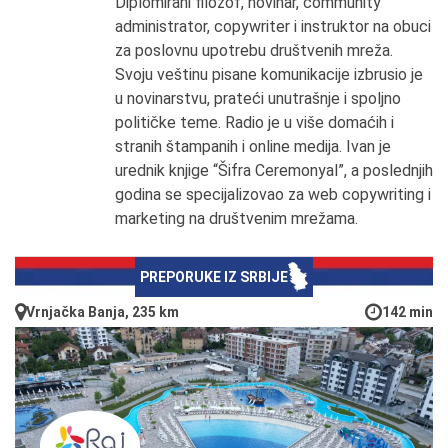
Diplomirani filozof, novinar, community
administrator, copywriter i instruktor na obuci
za poslovnu upotrebu društvenih mreža.
Svoju veštinu pisane komunikacije izbrusio je
u novinarstvu, prateći unutrašnje i spoljno
političke teme. Radio je u više domaćih i
stranih štampanih i online medija. Ivan je
urednik knjige “Šifra Ceremonyal”, a poslednjih
godina se specijalizovao za web copywriting i
marketing na društvenim mrežama.
PREPORUKE IZ SRBIJE
Vrnjačka Banja, 235 km
142 min