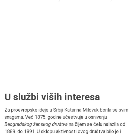
U službi viših interesa
Za proevropske ideje u Srbiji Katarina Milovuk borila se svim
snagama. Već 1875. godine učestvuje u osnivanju
Beogradskog ženskog društva
na čijem se čelu nalazila od
1889. do 1891. U sklopu aktivnosti ovog društva bilo je i