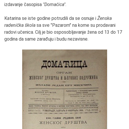
izdavanje časopisa
"Domaćica"
.
Katarina se iste godine potrudili da se osnuje i
Ženska
radenička škola
sa sve "Pazarom" na kome su prodavani
radovi učenica. Cilj je bio osposobljavanje žena od 13 do 17
godina da same zarađuju i budu nezavisne.