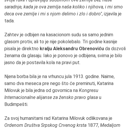
saradnje, kada je ova zemlja naša koliko i njihova, i mi smo
deca ove zemlje i mi s njom delimo i zlo i dobro"
, izjavila je
tada.
Zahtev je odbijen na kasacionom sudu sa samo jednim
glasom protiv, ali to je nije pokolebalo. Tri godine kasnije
pisala je direktno
kralju Aleksandru Obrenoviću
da dozvoli
ženama da glasaju. Iako je ponovo je odbijena, svima je bilo
jasno da je postavila kola na pravi put.
Njena borba bila je na vrhuncu jula 1913. godine. Naime,
samo dva meseca pre nego što će preminuti, Katarina
Milovuk je bila jedna od govornica na
Kongresu
Internacionalne alijanse za žensko pravo glasa
u
Budimpešti.
Za svoj humanitarni rad Katarina Milovuk odlikovana je
Ordenom Društva Srpskog Crvenog krsta
1877,
Medaljom