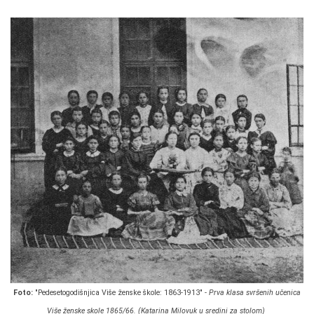
Foto:
"Pedesetogodišnjica Više ženske škole: 1863-1913" -
Prva klasa svršenih učenica
Više ženske skole 1865/66. (Katarina Milovuk u sredini za stolom)