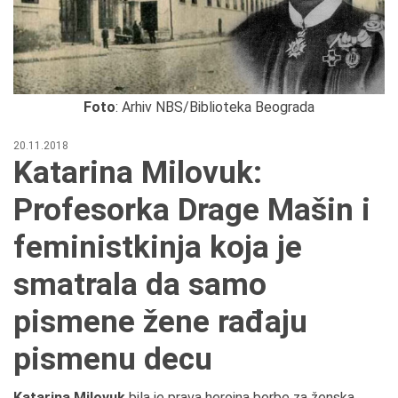
Foto
: Arhiv NBS/Biblioteka Beograda
20.11.2018
Katarina Milovuk:
Profesorka Drage Mašin i
feministkinja koja je
smatrala da samo
pismene žene rađaju
pismenu decu
Katarina Milovuk
bila je prava heroina borbe za ženska