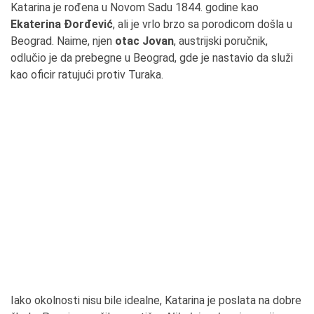
Katarina je rođena u Novom Sadu 1844. godine kao
Ekaterina Đorđević
, ali je vrlo brzo sa porodicom došla u
Beograd. Naime, njen
otac Jovan
, austrijski poručnik,
odlučio je da prebegne u Beograd, gde je nastavio da služi
kao oficir ratujući protiv Turaka.
Iako okolnosti nisu bile idealne, Katarina je poslata na dobre