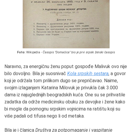
Foto:
Wikipedia -
Časopis "Domaćica" bio je prvi srpski ženski časopis
Naravno, za energičnu ženu poput gospođe Malivuk ovo nije
bilo dovoljno. Bila je suosnivač
Kola srpskih sestara
, a govor
koji je održala tom prilikom dugo se prepričavao. Naime,
svojim izlaganjem Katarina Milovuk je privukla čak 3.000
dama iz najuglednijih beogradskih kuća. One su se prihvatile
zadatka da održe medicinsku obuku za devojke i žene kako
bi mogle da pomognu srpskim vojnicima na ratištu koji su
više padali od tifusa nego li od metaka.
Bila je i članica
Društva za potpomaganje i vaspitanje