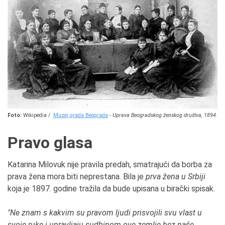
Foto:
Wikipedia /
Muzej grada Beograda
-
Uprava Beogradskog ženskog društva, 1894.
Pravo glasa
Katarina Milovuk nije pravila predah, smatrajući da borba za
prava žena mora biti neprestana. Bila je
prva žena u Srbiji
koja je 1897. godine tražila da bude upisana u birački spisak.
"Ne znam s kakvim su pravom ljudi prisvojili svu vlast u
svoje ruke i upravljaju sudbinom ove zemlje bez naše