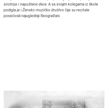
sirotinje i napuštene dece
. A sa svojim kolegama iz škole
podigla je i
Žensko muzičko društvo
čije su recitale
posećivali najugledniji Beograđani.