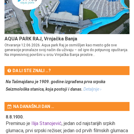
AQUA PARK RAJ, Vrnjačka Banja
Otvaranje 12.06.2026. Aqua park Raj je osmišljen kao mesto gde sve
generacije pronalaze svoj način da uživaju – od igre do potpunog opuštanja.
Na impresivnoj površini u srcu Vrnjačka Banja prostire...
DA LI STE ZNALI …?
Na Tašmajdanu je 1909. godine izgrađena prva srpska
Seizmološka stanica, koja postoji i danas.
Detaljnije ›
NA DANAŠNJI DAN …
8.8.1930.
8.
Preminuo je
Ilija Stanojević
, jedan od najstarijih srpkih
U 
u
glumaca, prvi srpski režiser, jedan od prvih filmskih glumaca