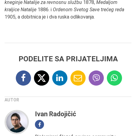
kneginje Natalije za revnosnu službu
1878,
Medaljom
kraljice Natalije
1886. i
Ordenom Svetog Save trećeg reda
1905, a dobitnica je i dva ruska odlikovanja.
PODELITE SA PRIJATELJIMA
AUTOR
Ivan Radojičić