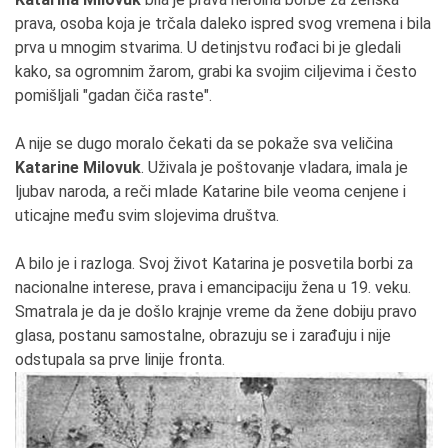
prava, osoba koja je trčala daleko ispred svog vremena i bila
prva u mnogim stvarima. U detinjstvu rođaci bi je gledali
kako, sa ogromnim žarom, grabi ka svojim ciljevima i često
pomišljali "gadan čiča raste".
A nije se dugo moralo čekati da se pokaže sva veličina
Katarine Milovuk
. Uživala je poštovanje vladara, imala je
ljubav naroda, a reči mlade Katarine bile veoma cenjene i
uticajne među svim slojevima društva.
A bilo je i razloga. Svoj život Katarina je posvetila borbi za
nacionalne interese, prava i emancipaciju žena u 19. veku.
Smatrala je da je došlo krajnje vreme da žene dobiju pravo
glasa, postanu samostalne, obrazuju se i zarađuju i nije
odstupala sa prve linije fronta.