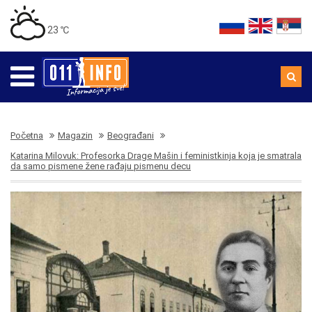
23 ℃
Početna
Magazin
Beograđani
Katarina Milovuk: Profesorka Drage Mašin i feministkinja koja je smatrala
da samo pismene žene rađaju pismenu decu