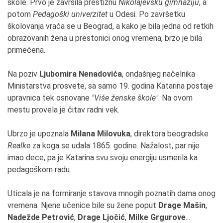
škole. Prvo je završila prestižnu
Nikolajevsku gimnaziju
, a
potom
Pedagoški univerzitet
u Odesi. Po završetku
školovanja vraća se u Beograd, a kako je bila jedna od retkih
obrazovanih žena u prestonici onog vremena, brzo je bila
primećena.
Na poziv
Ljubomira Nenadovića
, ondašnjeg načelnika
Ministarstva prosvete, sa samo 19. godina Katarina postaje
upravnica tek osnovane
"Više ženske škole"
. Na ovom
mestu provela je čitav radni vek.
Ubrzo je upoznala
Milana Milovuka
, direktora beogradske
Realke
za koga se udala 1865. godine. Nažalost, par nije
imao dece, pa je Katarina svu svoju energiju usmerila ka
pedagoškom radu.
Uticala je na formiranje stavova mnogih poznatih dama onog
vremena. Njene učenice bile su žene poput
Drage Mašin
,
Nadežde Petrović
,
Drage Ljočić
,
Milke Grgurove
...