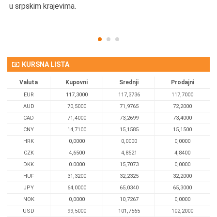
u srpskim krajevima.
KURSNA LISTA
Valuta
Kupovni
Srednji
Prodajni
EUR
117,3000
117,3736
117,7000
AUD
70,5000
71,9765
72,2000
CAD
71,4000
73,2699
73,4000
CNY
14,7100
15,1585
15,1500
HRK
0,0000
0,0000
0,0000
CZK
4,6500
4,8521
4,8400
DKK
0.0000
15,7073
0,0000
HUF
31,3200
32,2325
32,2000
JPY
64,0000
65,0340
65,3000
NOK
0,0000
10,7267
0,0000
USD
99,5000
101,7565
102,2000