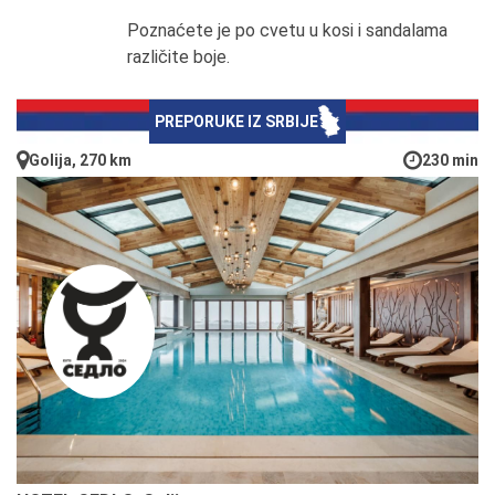
Poznaćete je po cvetu u kosi i sandalama
različite boje.
PREPORUKE IZ SRBIJE
Golija, 270 km
230 min