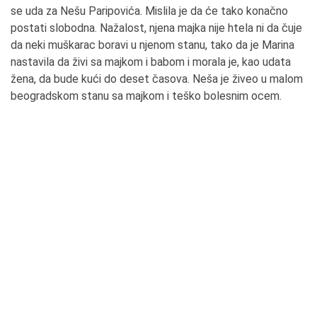
se uda za Nešu Paripovića. Mislila je da će tako konačno
postati slobodna. Nažalost, njena majka nije htela ni da čuje
da neki muškarac boravi u njenom stanu, tako da je Marina
nastavila da živi sa majkom i babom i morala je, kao udata
žena, da bude kući do deset časova. Neša je živeo u malom
beogradskom stanu sa majkom i teško bolesnim ocem.