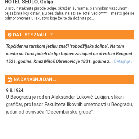
HOTEL SEDLO, Golija
U srcu netaknute prirode Golije, okružen šumama, planinskim vazduhom i
pejzažima koji ostavljaju bez daha, nalazi se Hotel Sedlo**** – mesto gde se
odmor pretvara u iskustvo koje želite da doživite po...
DA LI STE ZNALI …?
Topčider na turskom jeziku znači "tobodžijska dolina". Na tom
mestu su Turci počeli da liju topove za napad na utvrđeni Beograd
1521. godine. Knez Miloš Obrenović je 1831. godine z...
Detaljnije ›
NA DANAŠNJI DAN …
9.8.1924.
9.
U Beogradu je rođen Aleksandar Luković Lukijan, slikar i
Pr
grafičar, profesor Fakulteta likovnih umetnosti u Beogradu,
JA
d
jedan od osnivača "Decembarske grupe".