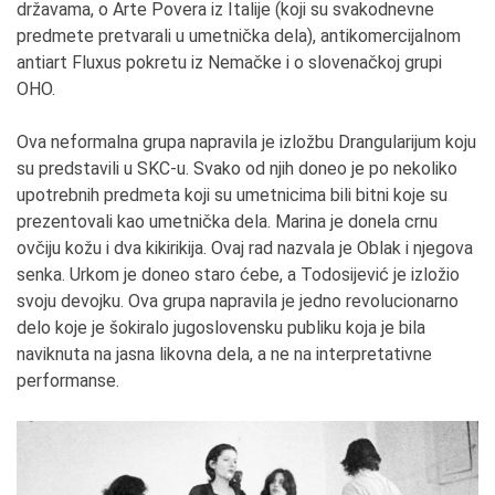
državama, o Arte Povera iz Italije (koji su svakodnevne
predmete pretvarali u umetnička dela), antikomercijalnom
antiart Fluxus pokretu iz Nemačke i o slovenačkoj grupi
OHO.
Ova neformalna grupa napravila je izložbu Drangularijum koju
su predstavili u SKC-u. Svako od njih doneo je po nekoliko
upotrebnih predmeta koji su umetnicima bili bitni koje su
prezentovali kao umetnička dela. Marina je donela crnu
ovčiju kožu i dva kikirikija. Ovaj rad nazvala je Oblak i njegova
senka. Urkom je doneo staro ćebe, a Todosijević je izložio
svoju devojku. Ova grupa napravila je jedno revolucionarno
delo koje je šokiralo jugoslovensku publiku koja je bila
naviknuta na jasna likovna dela, a ne na interpretativne
performanse.