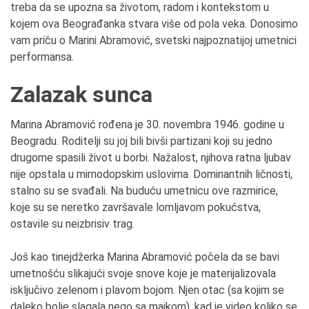
treba da se upozna sa životom, radom i kontekstom u
kojem ova Beograđanka stvara više od pola veka. Donosimo
vam priču o Marini Abramović, svetski najpoznatijoj umetnici
performansa.
Zalazak sunca
Marina Abramović rođena je 30. novembra 1946. godine u
Beogradu. Roditelji su joj bili bivši partizani koji su jedno
drugome spasili život u borbi. Nažalost, njihova ratna ljubav
nije opstala u mirnodopskim uslovima. Dominantnih ličnosti,
stalno su se svađali. Na buduću umetnicu ove razmirice,
koje su se neretko završavale lomljavom pokućstva,
ostavile su neizbrisiv trag.
Još kao tinejdžerka Marina Abramović počela da se bavi
umetnošću slikajući svoje snove koje je materijalizovala
isključivo zelenom i plavom bojom. Njen otac (sa kojim se
daleko bolje slagala nego sa majkom), kad je video koliko se