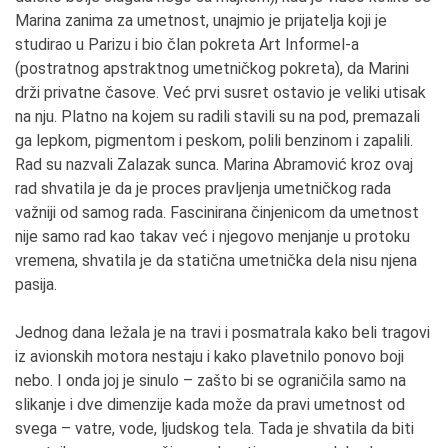
Marina zanima za umetnost, unajmio je prijatelja koji je
studirao u Parizu i bio član pokreta Art Informel-a
(postratnog apstraktnog umetničkog pokreta), da Marini
drži privatne časove. Već prvi susret ostavio je veliki utisak
na nju. Platno na kojem su radili stavili su na pod, premazali
ga lepkom, pigmentom i peskom, polili benzinom i zapalili.
Rad su nazvali Zalazak sunca. Marina Abramović kroz ovaj
rad shvatila je da je proces pravljenja umetničkog rada
važniji od samog rada. Fascinirana činjenicom da umetnost
nije samo rad kao takav već i njegovo menjanje u protoku
vremena, shvatila je da statična umetnička dela nisu njena
pasija.
Jednog dana ležala je na travi i posmatrala kako beli tragovi
iz avionskih motora nestaju i kako plavetnilo ponovo boji
nebo. I onda joj je sinulo – zašto bi se ograničila samo na
slikanje i dve dimenzije kada može da pravi umetnost od
svega – vatre, vode, ljudskog tela. Tada je shvatila da biti