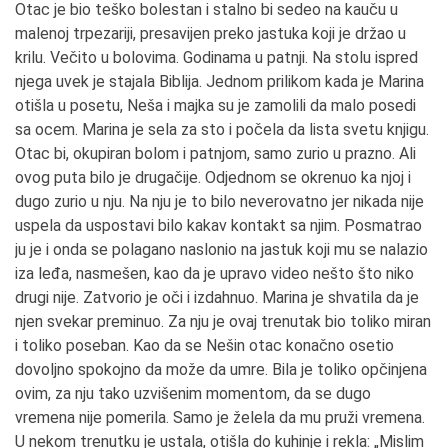
Otac je bio teško bolestan i stalno bi sedeo na kauču u
malenoj trpezariji, presavijen preko jastuka koji je držao u
krilu. Večito u bolovima. Godinama u patnji. Na stolu ispred
njega uvek je stajala Biblija. Jednom prilikom kada je Marina
otišla u posetu, Neša i majka su je zamolili da malo posedi
sa ocem. Marina je sela za sto i počela da lista svetu knjigu.
Otac bi, okupiran bolom i patnjom, samo zurio u prazno. Ali
ovog puta bilo je drugačije. Odjednom se okrenuo ka njoj i
dugo zurio u nju. Na nju je to bilo neverovatno jer nikada nije
uspela da uspostavi bilo kakav kontakt sa njim. Posmatrao
ju je i onda se polagano naslonio na jastuk koji mu se nalazio
iza leđa, nasmešen, kao da je upravo video nešto što niko
drugi nije. Zatvorio je oči i izdahnuo. Marina je shvatila da je
njen svekar preminuo. Za nju je ovaj trenutak bio toliko miran
i toliko poseban. Kao da se Nešin otac konačno osetio
dovoljno spokojno da može da umre. Bila je toliko opčinjena
ovim, za nju tako uzvišenim momentom, da se dugo
vremena nije pomerila. Samo je želela da mu pruži vremena.
U nekom trenutku je ustala, otišla do kuhinje i rekla: „Mislim