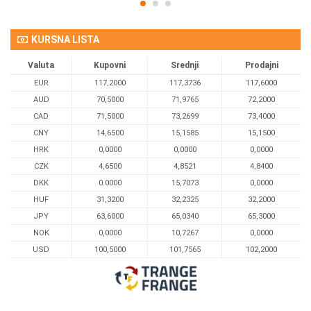
KURSNA LISTA
Valuta
Kupovni
Srednji
Prodajni
EUR
117,2000
117,3736
117,6000
AUD
70,5000
71,9765
72,2000
CAD
71,5000
73,2699
73,4000
CNY
14,6500
15,1585
15,1500
HRK
0,0000
0,0000
0,0000
CZK
4,6500
4,8521
4,8400
DKK
0.0000
15,7073
0,0000
HUF
31,3200
32,2325
32,2000
JPY
63,6000
65,0340
65,3000
NOK
0,0000
10,7267
0,0000
USD
100,5000
101,7565
102,2000