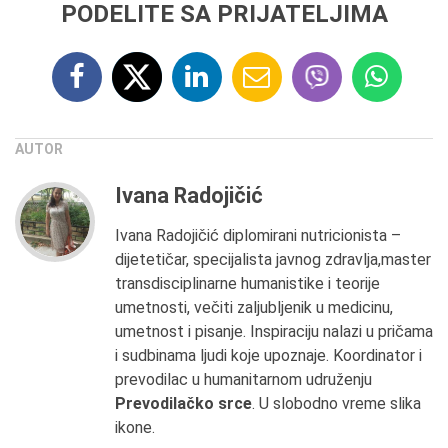
PODELITE SA PRIJATELJIMA
AUTOR
Ivana Radojičić
Ivana Radojičić diplomirani nutricionista –
dijetetičar, specijalista javnog zdravlja,master
transdisciplinarne humanistike i teorije
umetnosti, večiti zaljubljenik u medicinu,
umetnost i pisanje. Inspiraciju nalazi u pričama
i sudbinama ljudi koje upoznaje. Koordinator i
prevodilac u humanitarnom udruženju
Prevodilačko srce
. U slobodno vreme slika
ikone.