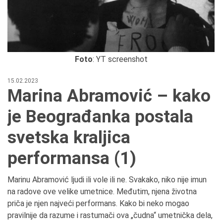
Foto
: YT screenshot
15.02.2023
Marina Abramović – kako
je Beograđanka postala
svetska kraljica
performansa (1)
Marinu Abramović ljudi ili vole ili ne. Svakako, niko nije imun
na radove ove velike umetnice. Međutim, njena životna
priča je njen najveći performans. Kako bi neko mogao
pravilnije da razume i rastumači ova „čudna“ umetnička dela,