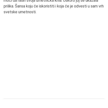
moći da raširi svoja umetnička krila. Uskoro joj se ukazala
prilika. Šansa koju će iskoristiti i koja će je odvesti u sam vrh
svetske umetnosti.