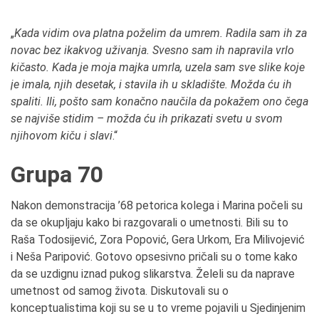
„
Kada vidim ova platna poželim da umrem. Radila sam ih za
novac bez ikakvog uživanja. Svesno sam ih napravila vrlo
kičasto. Kada je moja majka umrla, uzela sam sve slike koje
je imala, njih desetak, i stavila ih u skladište. Možda ću ih
spaliti. Ili, pošto sam konačno naučila da pokažem ono čega
se najviše stidim – možda ću ih prikazati svetu u svom
njihovom kiču i slavi
.“
Grupa 70
Nakon demonstracija ’68 petorica kolega i Marina počeli su
da se okupljaju kako bi razgovarali o umetnosti. Bili su to
Raša Todosijević, Zora Popović, Gera Urkom, Era Milivojević
i Neša Paripović. Gotovo opsesivno pričali su o tome kako
da se uzdignu iznad pukog slikarstva. Želeli su da naprave
umetnost od samog života. Diskutovali su o
konceptualistima koji su se u to vreme pojavili u Sjedinjenim