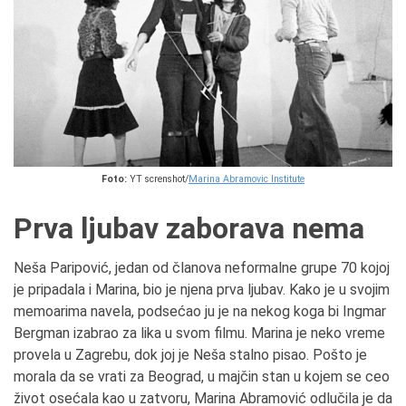
Foto:
YT screnshot/
Marina Abramovic Institute
Prva ljubav zaborava nema
Neša Paripović, jedan od članova neformalne grupe 70 kojoj
je pripadala i Marina, bio je njena prva ljubav. Kako je u svojim
memoarima navela, podsećao ju je na nekog koga bi Ingmar
Bergman izabrao za lika u svom filmu. Marina je neko vreme
provela u Zagrebu, dok joj je Neša stalno pisao. Pošto je
morala da se vrati za Beograd, u majčin stan u kojem se ceo
život osećala kao u zatvoru, Marina Abramović odlučila je da