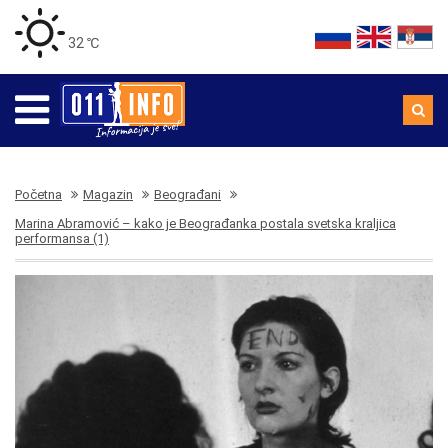
32 ℃
Početna
Magazin
Beograđani
Marina Abramović – kako je Beograđanka postala svetska kraljica
performansa (1)