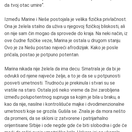
da tvoj otac umire“.
Između Marine i Neše postojala je velika fizička privlačnost.
Ona je želela stalno da uživa u njegovoj fizičkoj bliskosti, ali
on nije sam čin mogao da sprovede do kraja. Na neki način, iz
ove čudne fizičke veze, Marina je ostala u drugom stanju.
Ovo je za Nešu postao najveći afrodizijak. Kako je posle
pričala, postao je potpuno potentan.
Marina nikada nije želela da ima decu. Smatrala je da bi je
odvukli od njene najveće želje, a to je da se u potpunosti
posveti umetnosti. Trudnoću je prekinula i stvari su se
vratile na staro. Ostala još neko vreme da živi zarobljena
između polupotentnog supruga sa kojim je bila u braku, a
kao da nije, nasilne i kontrolišuće majke i dvodimenzionalne
umetnosti koje se grozila. Gušila se. Znala je da mora nešto
da promeni, da se skloni iz zatvorene i patrijarhalno
orijentisane Srbije i ode negde gde će biti slobodna i gde će