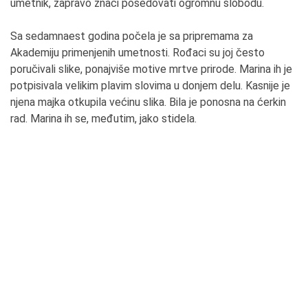
umetnik, zapravo znači posedovati ogromnu slobodu.
Sa sedamnaest godina počela je sa pripremama za
Akademiju primenjenih umetnosti. Rođaci su joj često
poručivali slike, ponajviše motive mrtve prirode. Marina ih je
potpisivala velikim plavim slovima u donjem delu. Kasnije je
njena majka otkupila većinu slika. Bila je ponosna na ćerkin
rad. Marina ih se, međutim, jako stidela.