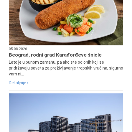
05.08.2026
Beograd, rodni grad Karađorđeve šnicle
Leto je u punom zamahu, pa ako ste od onih koji se
pridržavaju saveta za preživljavanje tropskih vrućina, sigurno
vam ni...
Detaljnije ›