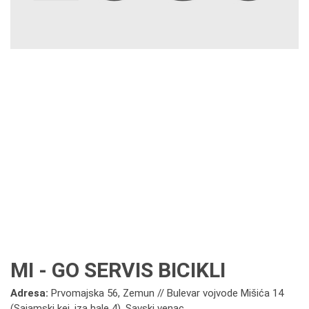
MI - GO SERVIS BICIKLI
Adresa:
Prvomajska 56, Zemun // Bulevar vojvode Mišića 14
(Sajamski kej, iza hale 4), Savski venac