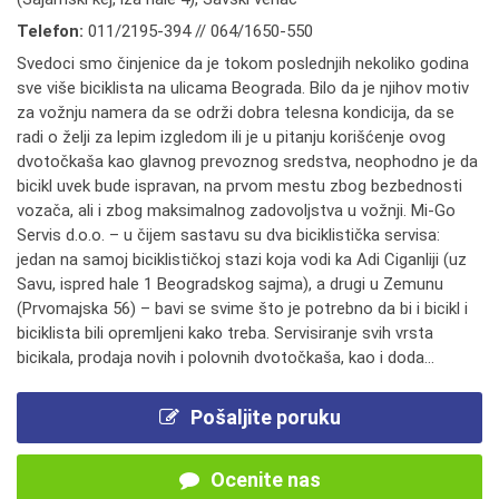
Telefon:
011/2195-394 // 064/1650-550
Svedoci smo činjenice da je tokom poslednjih nekoliko godina
sve više biciklista na ulicama Beograda. Bilo da je njihov motiv
za vožnju namera da se održi dobra telesna kondicija, da se
radi o želji za lepim izgledom ili je u pitanju korišćenje ovog
dvotočkaša kao glavnog prevoznog sredstva, neophodno je da
bicikl uvek bude ispravan, na prvom mestu zbog bezbednosti
vozača, ali i zbog maksimalnog zadovoljstva u vožnji. Mi-Go
Servis d.o.o. – u čijem sastavu su dva biciklistička servisa:
jedan na samoj biciklističkoj stazi koja vodi ka Adi Ciganliji (uz
Savu, ispred hale 1 Beogradskog sajma), a drugi u Zemunu
(Prvomajska 56) – bavi se svime što je potrebno da bi i bicikl i
biciklista bili opremljeni kako treba. Servisiranje svih vrsta
bicikala, prodaja novih i polovnih dvotočkaša, kao i doda...
Pošaljite poruku
Ocenite nas