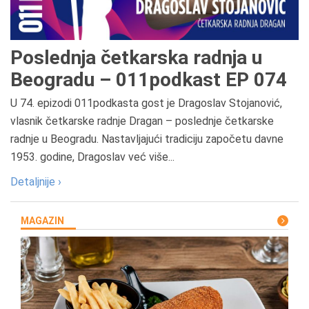
Poslednja četkarska radnja u
Beogradu – 011podkast EP 074
U 74. epizodi 011podkasta gost je Dragoslav Stojanović,
vlasnik četkarske radnje Dragan – poslednje četkarske
radnje u Beogradu. Nastavljajući tradiciju započetu davne
1953. godine, Dragoslav već više...
Detaljnije ›
MAGAZIN