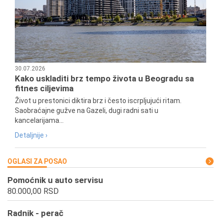
30.07.2026
Kako uskladiti brz tempo života u Beogradu sa
fitnes ciljevima
Život u prestonici diktira brz i često iscrpljujući ritam.
Saobraćajne gužve na Gazeli, dugi radni sati u
kancelarijama...
Detaljnije ›
OGLASI ZA POSAO
Pomoćnik u auto servisu
80.000,00 RSD
Radnik - perač