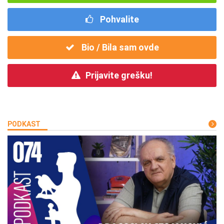
Pohvalite
Bio / Bila sam ovde
Prijavite grešku!
PODKAST