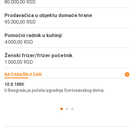
80.000,00 RSD
Prodavačica u objektu domaće hrane
95.000,00 RSD
Pomoćni radnik u kuhinji
4.000,00 RSD
Ženski frizer/frizer početnik
1.000,00 RSD
NA DANAŠNJI DAN
10.8.1889.
10
U Beogradu je počela izgradnja Svetosavskog doma.
Ut
st