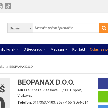
Biznis
Info kutak
O Beogradu
Magazin
Kontakt
Oglasi za 
teke
BEOPANAX D.O.O.
BEOPANAX D.O.O.
Adresa:
Kneza Višeslava 63/30, 1. sprat,
Vidikovac
Telefon:
011/3537-103
,
3537-155
,
3564-614