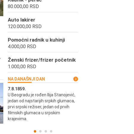
80.000,00 RSD
Auto lakirer
120.000,00 RSD
Pomoćni radnik u kuhinji
4.000,00 RSD
,
Ženski frizer/frizer početnik
1.000,00 RSD
NA DANAŠNJI DAN
7.8.1859.
7.8.1855.
U Beogradu je rođen Ilija Stanojević,
U Beogradu je rođen Svetisla
jedan od najstarijih srpkih glumaca,
Dinulović, pozorišni glumac i r
prvi srpski režiser, jedan od prvih
filmskih glumaca u srpskim
krajevima.