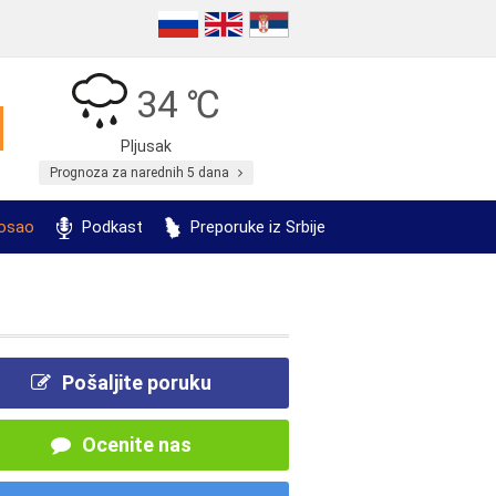
34 ℃
Pljusak
Prognoza za narednih 5 dana
posao
Podkast
Preporuke iz Srbije
Pošaljite poruku
Ocenite nas