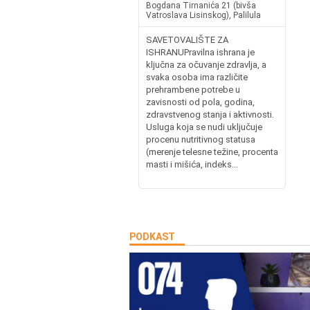
Bogdana Tirnanića 21 (bivša
Vatroslava Lisinskog), Palilula
SAVETOVALIŠTE ZA
ISHRANUPravilna ishrana je
ključna za očuvanje zdravlja, a
svaka osoba ima različite
prehrambene potrebe u
zavisnosti od pola, godina,
zdravstvenog stanja i aktivnosti.
Usluga koja se nudi uključuje
procenu nutritivnog statusa
(merenje telesne težine, procenta
masti i mišića, indeks...
PODKAST