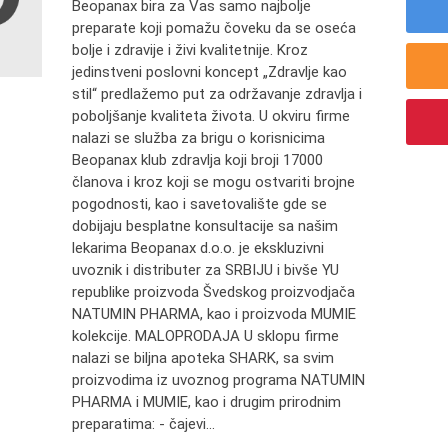
Beopanax bira za Vas samo najbolje
preparate koji pomažu čoveku da se oseća
bolje i zdravije i živi kvalitetnije. Kroz
jedinstveni poslovni koncept „Zdravlje kao
stil“ predlažemo put za održavanje zdravlja i
poboljšanje kvaliteta života. U okviru firme
nalazi se služba za brigu o korisnicima
Beopanax klub zdravlja koji broji 17000
članova i kroz koji se mogu ostvariti brojne
pogodnosti, kao i savetovalište gde se
dobijaju besplatne konsultacije sa našim
lekarima Beopanax d.o.o. je ekskluzivni
uvoznik i distributer za SRBIJU i bivše YU
republike proizvoda Švedskog proizvodjača
NATUMIN PHARMA, kao i proizvoda MUMIE
kolekcije. MALOPRODAJA U sklopu firme
nalazi se biljna apoteka SHARK, sa svim
proizvodima iz uvoznog programa NATUMIN
PHARMA i MUMIE, kao i drugim prirodnim
preparatima: - čajevi...