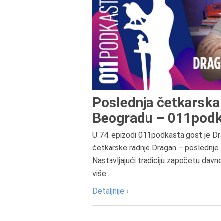
Poslednja četkarska 
Beogradu – 011podk
U 74. epizodi 011podkasta gost je Dr
četkarske radnje Dragan – poslednje 
Nastavljajući tradiciju započetu davn
više...
Detaljnije ›