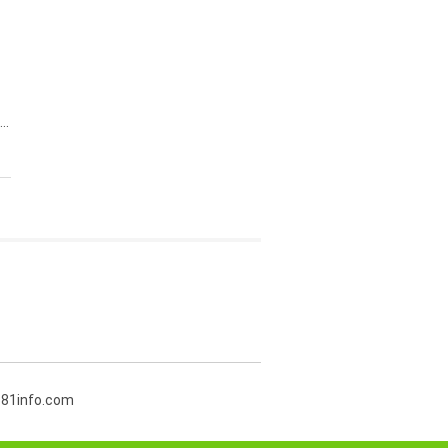
..
381info.com