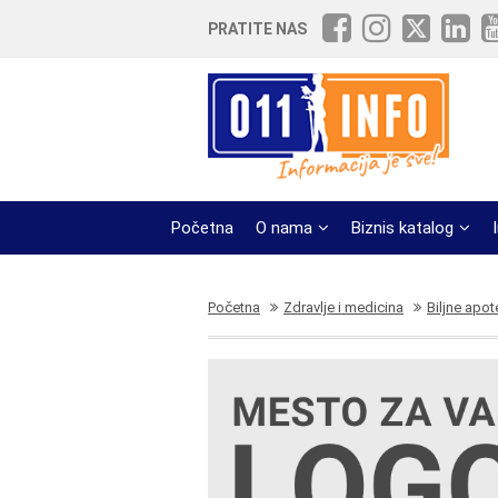
PRATITE NAS
Početna
O nama
Biznis katalog
Početna
Zdravlje i medicina
Biljne apo