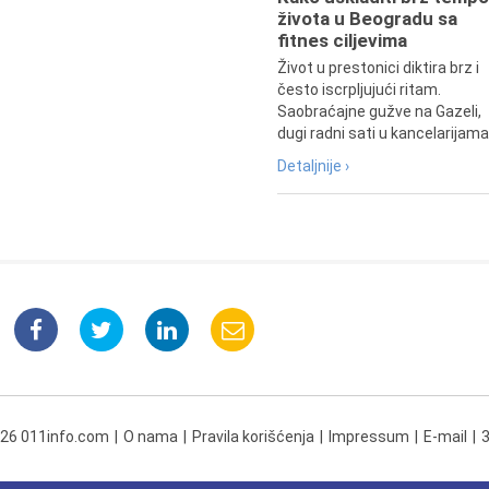
života u Beogradu sa
fitnes ciljevima
Život u prestonici diktira brz i
često iscrpljujući ritam.
Saobraćajne gužve na Gazeli,
dugi radni sati u kancelarijama.
Detaljnije ›
026 011info.com
O nama
Pravila korišćenja
Impressum
E-mail