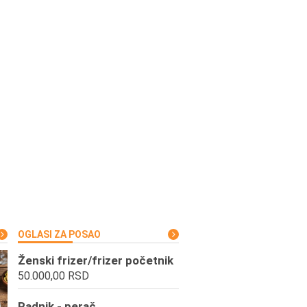
OGLASI ZA POSAO
Ženski frizer/frizer početnik
50.000,00 RSD
Radnik - perač