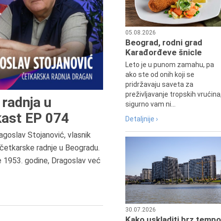
05.08.2026
Beograd, rodni grad
Karađorđeve šnicle
Leto je u punom zamahu, pa
ako ste od onih koji se
pridržavaju saveta za
preživljavanje tropskih vrućina
radnja u
sigurno vam ni...
ast EP 074
Detaljnije ›
agoslav Stojanović, vlasnik
7.8.2015.
četkarske radnje u Beogradu.
Preminula je Đurđija Cvetić,
e 1953. godine, Dragoslav već
pozorišna, filmska i TV glumica.
30.07.2026
Kako uskladiti brz tempo