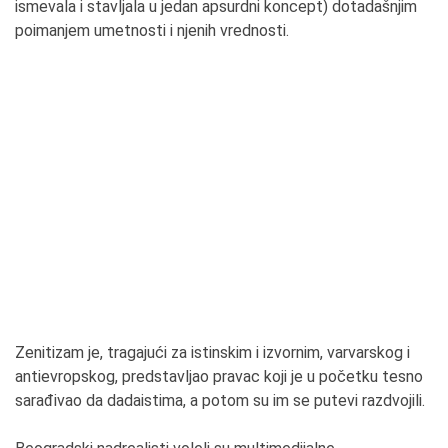
ismevala i stavljala u jedan apsurdni koncept) dotadašnjim
poimanjem umetnosti i njenih vrednosti.
Zenitizam je, tragajući za istinskim i izvornim, varvarskog i
antievropskog, predstavljao pravac koji je u početku tesno
sarađivao da dadaistima, a potom su im se putevi razdvojili.