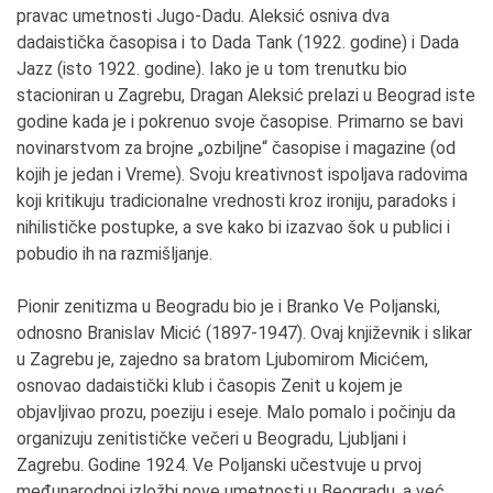
pravac umetnosti Jugo-Dadu. Aleksić osniva dva
dadaistička časopisa i to Dada Tank (1922. godine) i Dada
Jazz (isto 1922. godine). Iako je u tom trenutku bio
stacioniran u Zagrebu, Dragan Aleksić prelazi u Beograd iste
godine kada je i pokrenuo svoje časopise. Primarno se bavi
novinarstvom za brojne „ozbiljne“ časopise i magazine (od
kojih je jedan i Vreme). Svoju kreativnost ispoljava radovima
koji kritikuju tradicionalne vrednosti kroz ironiju, paradoks i
nihilističke postupke, a sve kako bi izazvao šok u publici i
pobudio ih na razmišljanje.
Pionir zenitizma u Beogradu bio je i Branko Ve Poljanski,
odnosno Branislav Micić (1897-1947). Ovaj književnik i slikar
u Zagrebu je, zajedno sa bratom Ljubomirom Micićem,
osnovao dadaistički klub i časopis Zenit u kojem je
objavljivao prozu, poeziju i eseje. Malo pomalo i počinju da
organizuju zenitističke večeri u Beogradu, Ljubljani i
Zagrebu. Godine 1924. Ve Poljanski učestvuje u prvoj
međunarodnoj izložbi nove umetnosti u Beogradu, a već