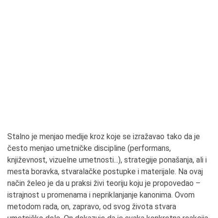
Stalno je menjao medije kroz koje se izražavao tako da je
često menjao umetničke discipline (performans,
književnost, vizuelne umetnosti...), strategije ponašanja, ali i
mesta boravka, stvaralačke postupke i materijale. Na ovaj
način želeo je da u praksi živi teoriju koju je propovedao –
istrajnost u promenama i nepriklanjanje kanonima. Ovom
metodom rada, on, zapravo, od svog života stvara