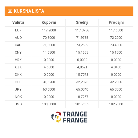
KURSNA LISTA
Valuta
Kupovni
Srednji
Prodajni
EUR
117,2000
117,3736
117,6000
AUD
70,5000
71,9765
72,2000
CAD
71,5000
73,2699
73,4000
CNY
14,6500
15,1585
15,1500
HRK
0,0000
0,0000
0,0000
CZK
4,6500
4,8521
4,8400
DKK
0.0000
15,7073
0,0000
HUF
31,3200
32,2325
32,2000
JPY
63,6000
65,0340
65,3000
NOK
0,0000
10,7267
0,0000
USD
100,5000
101,7565
102,2000