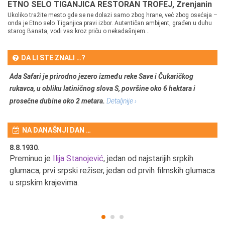
ETNO SELO TIGANJICA RESTORAN TROFEJ, Zrenjanin
Ukoliko tražite mesto gde se ne dolazi samo zbog hrane, već zbog osećaja –
onda je Etno selo Tiganjica pravi izbor. Autentičan ambijent, građen u duhu
starog Banata, vodi vas kroz priču o nekadašnjem...
DA LI STE ZNALI …?
Ada Safari je prirodno jezero između reke Save i Čukaričkog
rukavca, u obliku latiničnog slova S, površine oko 6 hektara i
prosečne dubine oko 2 metara.
Detaljnije ›
NA DANAŠNJI DAN …
8.8.1930.
8.
Preminuo je
Ilija Stanojević
, jedan od najstarijih srpkih
U 
u
glumaca, prvi srpski režiser, jedan od prvih filmskih glumaca
u srpskim krajevima.