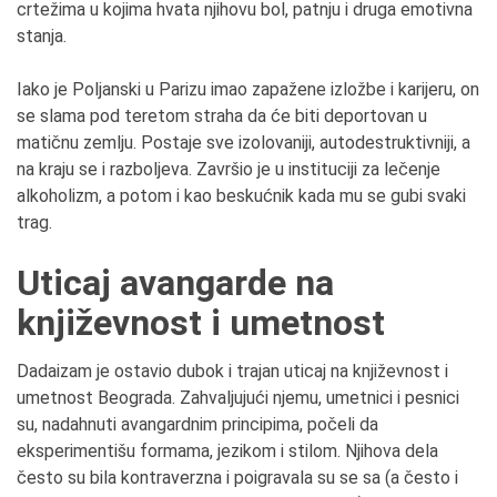
crtežima u kojima hvata njihovu bol, patnju i druga emotivna
stanja.
Iako je Poljanski u Parizu imao zapažene izložbe i karijeru, on
se slama pod teretom straha da će biti deportovan u
matičnu zemlju. Postaje sve izolovaniji, autodestruktivniji, a
na kraju se i razboljeva. Završio je u instituciji za lečenje
alkoholizm, a potom i kao beskućnik kada mu se gubi svaki
trag.
Uticaj avangarde na
književnost i umetnost
Dadaizam je ostavio dubok i trajan uticaj na književnost i
umetnost Beograda. Zahvaljujući njemu, umetnici i pesnici
su, nadahnuti avangardnim principima, počeli da
eksperimentišu formama, jezikom i stilom. Njihova dela
često su bila kontraverzna i poigravala su se sa (a često i