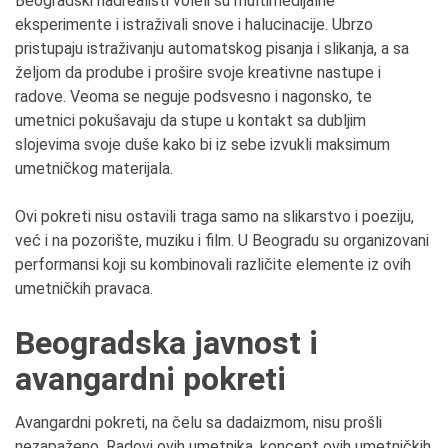
Beogradski nadrealisti voleli su multimedijalne
eksperimente i istraživali snove i halucinacije. Ubrzo
pristupaju istraživanju automatskog pisanja i slikanja, a sa
željom da prodube i prošire svoje kreativne nastupe i
radove. Veoma se neguje podsvesno i nagonsko, te
umetnici pokušavaju da stupe u kontakt sa dubljim
slojevima svoje duše kako bi iz sebe izvukli maksimum
umetničkog materijala.
Ovi pokreti nisu ostavili traga samo na slikarstvo i poeziju,
već i na pozorište, muziku i film. U Beogradu su organizovani
performansi koji su kombinovali različite elemente iz ovih
umetničkih pravaca.
Beogradska javnost i
avangardni pokreti
Avangardni pokreti, na čelu sa dadaizmom, nisu prošli
nezapaženo. Radovi ovih umetnika, koncept ovih umetničkih