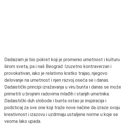
Dadaizam je bio pokret koji je promenio umetnost i kulturu
širom sveta, pa i naš Beograd. Izuzetno kontraverzan i
provokativan, iako je relativno kratko trajao, njegovo
delovanje na umetnost i njen razvoj oseća se i danas.
Dadaistički principi izražavanja u viru bunta i danas se može
primetiti u brojnim radovima mlađih i starijih umetnika.
Dadaistički duh slobode i bunta ostao je inspiracija i
podsticaj za sve one koji traže nove načine da izraze svoju
kreativnost i izazovu i uzdrmaju ustaljene norme u koje se
veoma lako upada.