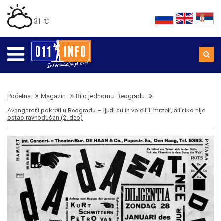
31 ℃
Početna
Magazin
Bilo jednom u Beogradu
Avangardni pokreti u Beogradu – ljudi su ih voleli ili mrzeli, ali niko nije
ostao ravnodušan (2. deo)