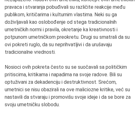
pravaca i stvaranja pobuđivali su različite reakcije među
publikom, kritičarima i kulturnim vlastima. Neki su ga
doživljavali kao oslobođenje od stega tradicionalnih
umetničkih normi i pravila, okretanje ka kreativnosti i
potpunom umetničkom preokretu. Drugi su smatrali da su
ovi pokreti ruglo, da su neprihvatljivi i da urušavaju
tradicionalne vrednosti.
Nosioci ovih pokreta često su se suočavali sa političkim
pritiscima, kritikama i napadima na svoje radove. Bili su
optuživani za dekadenciju i destruktivnost. Srećom,
umetnici se nisu obazirali na ove maliciozne kritike, već su
nastavili da stvaraju i promovišu svoje ideje i da se bore za
svoju umetničku slobodu.