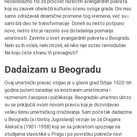
nezaobilazno tlo za procvat različitih avangardnih pokreta
koji su zauvek obeležili kulturnu scenu ovoga grada. Oni nisu
samo odražavali dinamične promene tog vremena, već su i
sami bili deo te transformacije. Doneli su nešto potpuno
novo, nešto što je razorilo sva dotadašnja poimanja
umetnosti. Zavirite u svet avangardnih pokreta u Beogradu.
Neki su ih voleli, neki mrzeli, ali niko nije ostao ravnodušan.
Na koju ćete stranu Vi prevagnuti?
Dadaizam u Beogradu
Ovaj umetnički pravac stigao je u glavni grad Srbije 1920-tih
godina putem saradnje sa inostranim umetnicima i
razmenom časopisa i publikacija. Beogradski umetnici ubrzo
su se priključili ovom novom pravcu koji je dozvoljavao
veliku širinu umetničkog izražavanja. Sam početak dadaizma
u Beogradu (a i bivšoj Jugoslaviji) vezuje se za Dragana
Aleksića (1901-1958) koji se sa pokretom upoznaje na
studijama slavistike u Pragu i po povratku pokreće novi