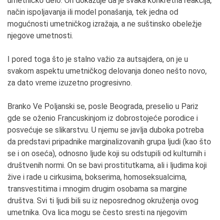
umetničko delo. On dokazuje da je svaka konkretna reakcija,
način ispoljavanja ili model ponašanja, tek jedna od
mogućnosti umetničkog izražaja, a ne suštinsko obeležje
njegove umetnosti.
I pored toga što je stalno važio za autsajdera, on je u
svakom aspektu umetničkog delovanja doneo nešto novo,
za dato vreme izuzetno progresivno.
Branko Ve Poljanski se, posle Beograda, preselio u Pariz
gde se oženio Francuskinjom iz dobrostojeće porodice i
posvećuje se slikarstvu. U njemu se javlja duboka potreba
da predstavi pripadnike marginalizovanih grupa ljudi (kao što
se i on oseća), odnosno ljude koji su odstupili od kulturnih i
društvenih normi. On se bavi prostitutkama, ali i ljudima koji
žive i rade u cirkusima, bokserima, homoseksualcima,
transvestitima i mnogim drugim osobama sa margine
društva. Svi ti ljudi bili su iz neposrednog okruženja ovog
umetnika. Ova lica mogu se često sresti na njegovim