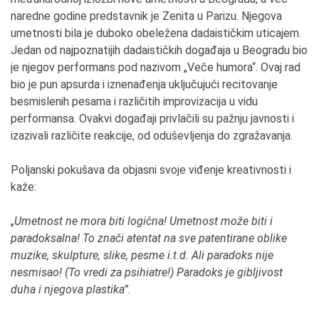
naredne godine predstavnik je Zenita u Parizu. Njegova
umetnosti bila je duboko obeležena dadaističkim uticajem.
Jedan od najpoznatijih dadaističkih događaja u Beogradu bio
je njegov performans pod nazivom „Veče humora“. Ovaj rad
bio je pun apsurda i iznenađenja uključujući recitovanje
besmislenih pesama i različitih improvizacija u vidu
performansa. Ovakvi događaji privlačili su pažnju javnosti i
izazivali različite reakcije, od oduševljenja do zgražavanja.
Poljanski pokušava da objasni svoje viđenje kreativnosti i
kaže:
„Umetnost ne mora biti logična! Umetnost može biti i
paradoksalna! To znači atentat na sve patentirane oblike
muzike, skulpture, slike, pesme i.
t
.d. Ali paradoks nije
nesmisao! (To vredi za psihiatre!) Paradok
s
je gibljivost
duha i njegova plastika”.