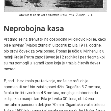
Foto:
Digitalna Narodna biblioteka Srbije - "Mali Žurnal", 1911.
Neprobojna kasa
Vratimo se na trenutak na gospodina Milojković koji je, kako
piše novinar “Malog žurnala” u izdanju iz jula 1911. godine,
bio pravi čovek za ovaj posao. Posao je učio u Minhenu, a u
radnji Kralja Petra zapošljavao je i 2 radnika i pet šegrta koji
su mu pomogli u izgradi kase koja je trajala čitavih devet
meseci.
E, sad… bez imalo preterivanja, može se reći da je
spomenuti sef bio zaista pravi džin. Dugačka 5,7 metara,
široka četiri i visokoa 4,8 metara, mogla je slobodno da
izdaje kao manji stan. Bila je teška 30 tona, obložena
metalnim pancirom debljine 70 mm. Gigantska vrata bila su
teška 2600 kilograma i otvarala su se sa četiri ključa. Njena