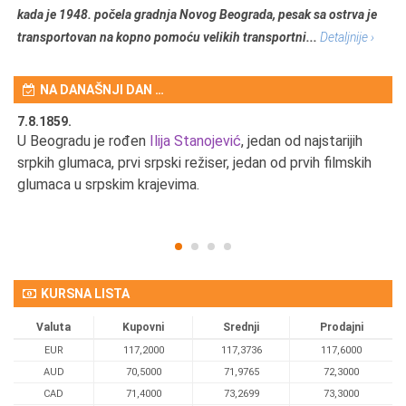
kada je 1948. počela gradnja Novog Beograda, pesak sa ostrva je
transportovan na kopno pomoću velikih transportni...
Detaljnije ›
NA DANAŠNJI DAN …
7.8.1859.
7.
U Beogradu je rođen
Ilija Stanojević
, jedan od najstarijih
U 
srpkih glumaca, prvi srpski režiser, jedan od prvih filmskih
red
glumaca u srpskim krajevima.
KURSNA LISTA
Valuta
Kupovni
Srednji
Prodajni
EUR
117,2000
117,3736
117,6000
AUD
70,5000
71,9765
72,3000
CAD
71,4000
73,2699
73,3000