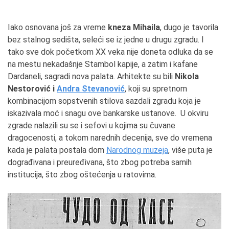
Iako osnovana još za vreme
kneza Mihaila
, dugo je tavorila
bez stalnog sedišta, seleći se iz jedne u drugu zgradu. I
tako sve dok početkom XX veka nije doneta odluka da se
na mestu nekadašnje Stambol kapije, a zatim i kafane
Dardaneli, sagradi nova palata. Arhitekte su bili
Nikola
Nestorović
i
Andra Stevanović
, koji su spretnom
kombinacijom sopstvenih stilova sazdali zgradu koja je
iskazivala moć i snagu ove bankarske ustanove. U okviru
zgrade nalazili su se i sefovi u kojima su čuvane
dragocenosti, a tokom narednih decenija, sve do vremena
kada je palata postala dom
Narodnog muzeja
, više puta je
dograđivana i preuređivana, što zbog potreba samih
institucija, što zbog oštećenja u ratovima.