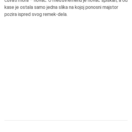
čuvati mora – novac. U međuvremenu je novac spiskan, a od
kase je ostala samo jedna slika na kojoj ponosni majstor
pozira ispred svog remek-dela.