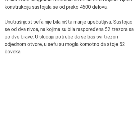
konstrukcija sastojala se od preko 4600 delova.
Unutrašnjost sefa nije bila ništa manje upečatljiva. Sastojao
se od dva nivoa, na kojima su bila raspoređena 52 trezora sa
po dve brave. U slučaju potrebe da se baš svi trezori
odjednom otvore, u sefu su mogla komotno da stoje 52
čoveka.