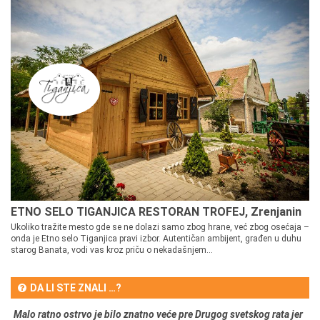
ETNO SELO TIGANJICA RESTORAN TROFEJ, Zrenjanin
Ukoliko tražite mesto gde se ne dolazi samo zbog hrane, već zbog osećaja –
onda je Etno selo Tiganjica pravi izbor. Autentičan ambijent, građen u duhu
starog Banata, vodi vas kroz priču o nekadašnjem...
DA LI STE ZNALI …?
Malo ratno ostrvo je bilo znatno veće pre Drugog svetskog rata jer