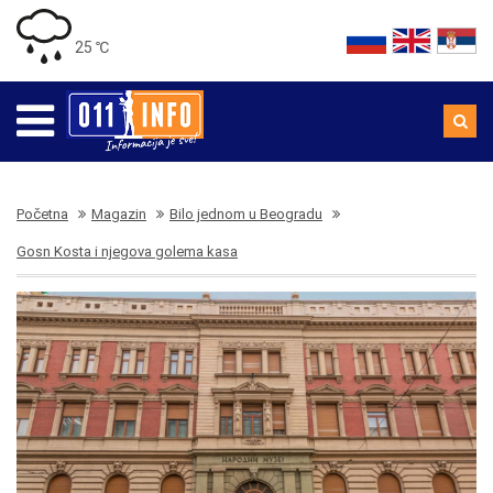
25 ℃
Početna
Magazin
Bilo jednom u Beogradu
Gosn Kosta i njegova golema kasa