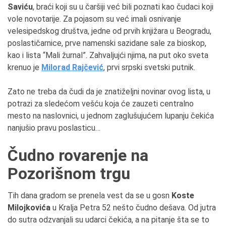
Saviću
, braći koji su u čaršiji već bili poznati kao čudaci koji
vole novotarije. Za pojasom su već imali osnivanje
velesipedskog društva, jedne od prvih knjižara u Beogradu,
poslastičarnice, prve namenski sazidane sale za bioskop,
kao i lista “Mali žurnal”. Zahvaljujći njima, na put oko sveta
krenuo je
Milorad Rajčević
, prvi srpski svetski putnik.
Zato ne treba da čudi da je znatiželjni novinar ovog lista, u
potrazi za sledećom vešću koja će zauzeti centralno
mesto na naslovnici, u jednom zaglušujućem lupanju čekića
nanjušio pravu poslasticu…
Čudno rovarenje na
Pozorišnom trgu
Tih dana gradom se prenela vest da se u gosn
Koste
Milojkovića
u Kralja Petra 52 nešto čudno dešava. Od jutra
do sutra odzvanjali su udarci čekića, a na pitanje šta se to