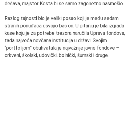
dešava, majstor Kosta bi se samo zagonetno nasmešio.
Razlog tajnosti bio je veliki posao koji je među sedam
stranih ponuđača osvojio baš on. U pitanju je bila izgrada
kase koju je za potrebe trezora naručila Uprava fondova,
tada najveća novčana institucija u državi. Svojim
“portfolijom” obuhvatala je najvažnije javne fondove –
crkveni, školski, udovički, bolnički, šumski i druge.