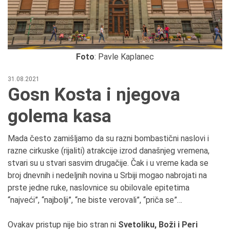
Foto
: Pavle Kaplanec
31.08.2021
Gosn Kosta i njegova
golema kasa
Mada često zamišljamo da su razni bombastični naslovi i
razne cirkuske (rijaliti) atrakcije izrod današnjeg vremena,
stvari su u stvari sasvim drugačije. Čak i u vreme kada se
broj dnevnih i nedeljnih novina u Srbiji mogao nabrojati na
prste jedne ruke, naslovnice su obilovale epitetima
“najveći”, “najbolji”, “ne biste verovali”, “priča se”…
Ovakav pristup nije bio stran ni
Svetoliku, Boži i Peri