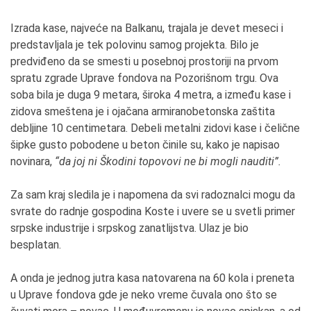
Izrada kase, najveće na Balkanu, trajala je devet meseci i
predstavljala je tek polovinu samog projekta. Bilo je
predviđeno da se smesti u posebnoj prostoriji na prvom
spratu zgrade Uprave fondova na Pozorišnom trgu. Ova
soba bila je duga 9 metara, široka 4 metra, a između kase i
zidova smeštena je i ojačana armiranobetonska zaštita
debljine 10 centimetara. Debeli metalni zidovi kase i čelične
šipke gusto pobodene u beton činile su, kako je napisao
novinara,
“da joj ni Škodini topovovi ne bi mogli nauditi”.
Za sam kraj sledila je i napomena da svi radoznalci mogu da
svrate do radnje gospodina Koste i uvere se u svetli primer
srpske industrije i srpskog zanatlijstva. Ulaz je bio
besplatan.
A onda je jednog jutra kasa natovarena na 60 kola i preneta
u Uprave fondova gde je neko vreme čuvala ono što se