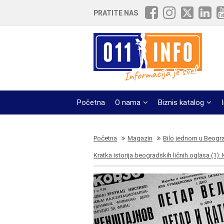
PRATITE NAS
Početna
O nama
Biznis katalog
Početna
Magazin
Bilo jednom u Beogr
Kratka istorija beogradskih ličnih oglasa (1):