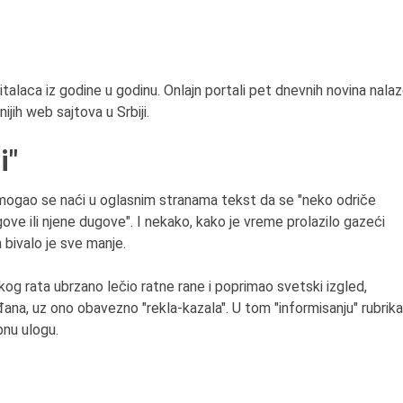
italaca iz godine u godinu. Onlajn portali pet dnevnih novina nala
ijih web sajtova u Srbiji.
i"
mogao se naći u oglasnim stranama tekst da se "neko odriče
ove ili njene dugove". I nekako, kako je vreme prolazilo gazeći
 bivalo je sve manje.
g rata ubrzano lečio ratne rane i poprimao svetski izgled,
đana, uz ono obavezno "rekla-kazala". U tom "informisanju" rubrika
bnu ulogu.