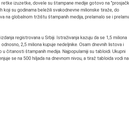
z retke izuzetke, dovele su štampane medije gotovo na "prosjačk
jih koji su godinama beležili svakodnevne milionske tiraže, do
ava na globalnom tržištu štampanih medija, prelamalo se i prelama
danja registrovana u Srbiji.
Istraživanja kazuju da se 1,5 miliona
odnosno, 2,5 miliona kupuje nedeljnike. Osam dnevnih listova i
 u čitanosti štampanih medija. Najpopularniji su tabloidi. Ukupni
enjuje se na 500 hiljada na dnevnom nivou, a tiraž tabloida vodi na