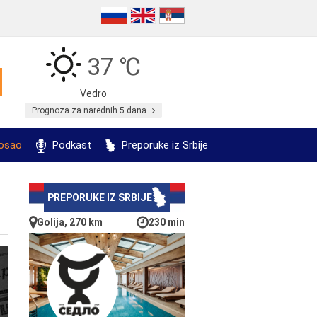
37 ℃
Vedro
Prognoza za narednih 5 dana
posao
Podkast
Preporuke iz Srbije
PREPORUKE IZ SRBIJE
Golija, 270 km
230 min