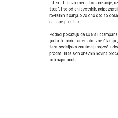
Internet i savremene komunikacije, u
štap". I to od oni svetskih, najpoznati
revijalnih izdanja. Sve ono što se deš
na naše prostore.
Podaci pokazuju da su 881 štampana iz
ljudi informiše putem dnevne štampe, 
šest nedeljnika zauzimaju najveći udeo
prodati tiraž svih dnevnih novina proc
listi najčitanijih.