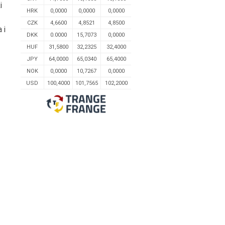
i
HRK
0,0000
0,0000
0,0000
CZK
4,6600
4,8521
4,8500
 i
DKK
0.0000
15,7073
0,0000
HUF
31,5800
32,2325
32,4000
JPY
64,0000
65,0340
65,4000
NOK
0,0000
10,7267
0,0000
USD
100,4000
101,7565
102,2000