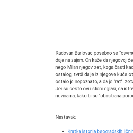
Radovan Barlovac posebno se "osvrnuo
daje na zajam. On kaže da njegovoj ćer
nego Milan njegov zet, koga časti ka
ostalog, tvrdi da je iz njegove kuće 
ostalo je nepoznato, a da je "rat" zet
Jer su često ovi i slični oglasi, sa is
novinama, kako bi se "obostrana porodi
Nastavak:
Kratka istorija beogradskih lič