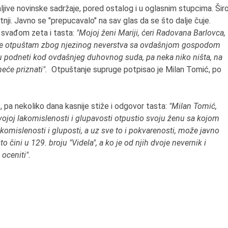
ive novinske sadržaje, pored ostalog i u oglasnim stupcima. Šir
tnji. Javno se "prepucavalo" na sav glas da se što dalje čuje.
a svađom zeta i tasta:
"Mojoj ženi Mariji, ćeri Radovana Barlovca,
kuće otpuštam zbog njezinog neverstva sa ovdašnjom gospodom
cu podneti kod ovdašnjeg duhovnog suda, pa neka niko ništa, na
neće priznati".
Otpuštanje supruge potpisao je Milan Tomić, po
, pa nekoliko dana kasnije stiže i odgovor tasta:
"Milan Tomić,
vojoj lakomislenosti i glupavosti otpustio svoju ženu sa kojom
komislenosti i gluposti, a uz sve to i pokvarenosti, može javno
o čini u 129. broju "Videla", a ko je od njih dvoje nevernik i
oceniti".