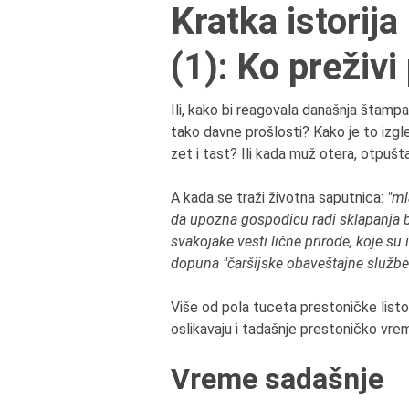
Kratka istorija
(1): Ko preživi
Ili, kako bi reagovala današnja štampa,
tako davne prošlosti? Kako je to izgle
zet i tast? Ili kada muž otera, otpušt
A kada se traži životna saputnica:
"ml
da upozna gospođicu radi sklapanja b
svakojake vesti lične prirode, koje su
dopuna "čaršijske obaveštajne službe
Više od pola tuceta prestoničke listo
oslikavaju i tadašnje prestoničko vre
Vreme sadašnje