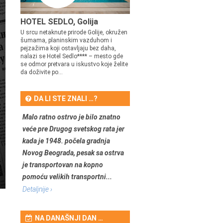
HOTEL SEDLO, Golija
U srcu netaknute prirode Golije, okružen
šumama, planinskim vazduhom i
pejzažima koji ostavljaju bez daha,
nalazi se Hotel Sedlo**** – mesto gde
se odmor pretvara u iskustvo koje želite
da doživite po...
DA LI STE ZNALI …?
Malo ratno ostrvo je bilo znatno
veće pre Drugog svetskog rata jer
kada je 1948. počela gradnja
Novog Beograda, pesak sa ostrva
je transportovan na kopno
pomoću velikih transportni...
Detaljnije ›
NA DANAŠNJI DAN …