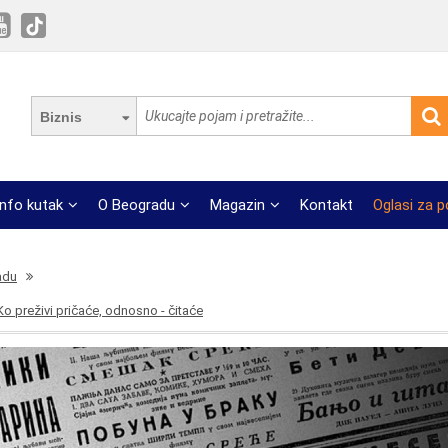
Biznis
Info kutak
O Beogradu
Magazin
Kontakt
Oglasi za 
adu
 Ko preživi pričaće, odnosno - čitaće