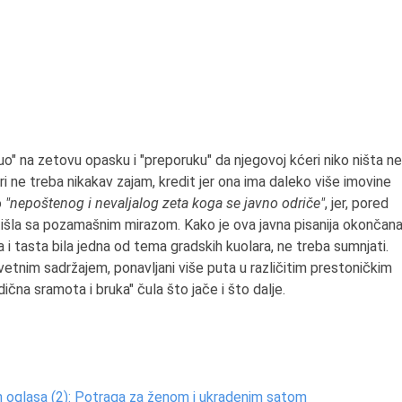
" na zetovu opasku i "preporuku" da njegovoj kćeri niko ništa ne
i ne treba nikakav zajam, kredit jer ona ima daleko više imovine
o
"nepoštenog i nevaljalog zeta koga se javno odriče"
, jer, pored
otišla sa pozamašnim mirazom. Kako je ova javna pisanija okončana
a i tasta bila jedna od tema gradskih kuolara, ne treba sumnjati.
tovetnim sadržajem, ponavljani više puta u različitim prestoničkim
čna sramota i bruka" čula što jače i što dalje.
nih oglasa (2): Potraga za ženom i ukradenim satom