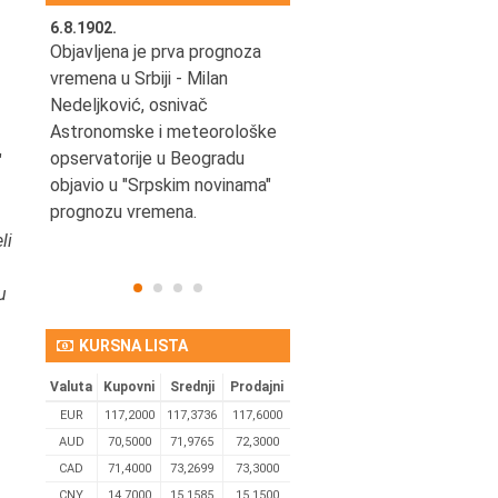
a
6.8.1902.
6.8.2004.
nović,
Objavljena je prva prognoza
Odigrana je košarkaška
vremena u Srbiji - Milan
prijateljska utakmica izmeđ
ena
Nedeljković, osnivač
SCG i SAD u Beogradskoj
Astronomske i meteorološke
Areni.
opservatorije u Beogradu
"
objavio u "Srpskim novinama"
prognozu vremena.
li
u
KURSNA LISTA
Valuta
Kupovni
Srednji
Prodajni
EUR
117,2000
117,3736
117,6000
AUD
70,5000
71,9765
72,3000
CAD
71,4000
73,2699
73,3000
CNY
14,7000
15,1585
15,1500