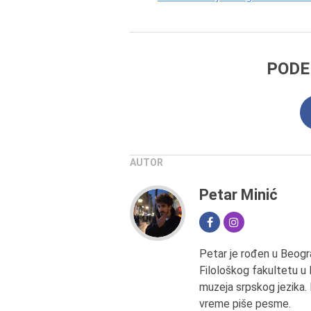
PODE
AUTOR
Petar Minić
Petar je rođen u Beogra
Filološkog fakultetu u B
muzeja srpskog jezika.
vreme piše pesme.