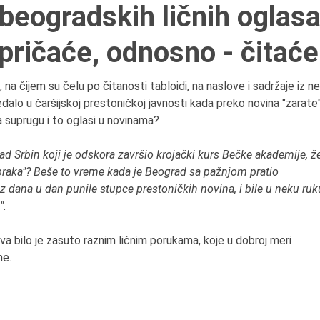
 beogradskih ličnih oglas
6.8.2013.
Preminula je Zorka Bolja
 pričaće, odnosno - čitaće
vazduhoplovni inženjer,
predsednik Udruženja ž
pilota Jugoslavije.
 na čijem su čelu po čitanosti tabloidi, na naslove i sadržaje iz ne
dalo u čaršijskoj prestoničkoj javnosti kada preko novina "zarate
a suprugu i to oglasi u novinama?
ad Srbin koji je odskora završio krojački kurs Bečke akademije, že
raka"? Beše to vreme kada je Beograd sa pažnjom pratio
 iz dana u dan punile stupce prestoničkih novina, i bile u neku ruk
"
.
va bilo je zasuto raznim ličnim porukama, koje u dobroj meri
me.