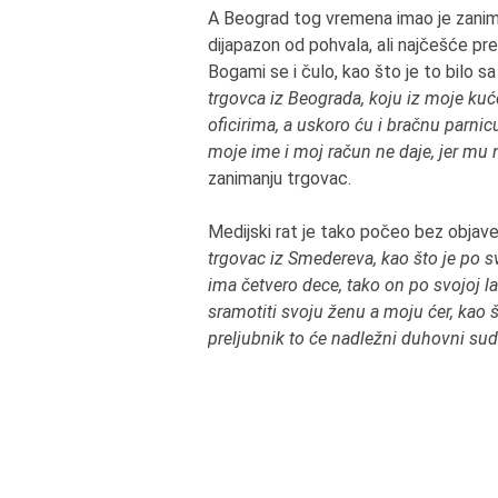
A Beograd tog vremena imao je zanimlj
dijapazon od pohvala, ali najčešće pre
Bogami se i čulo, kao što je to bilo s
trgovca iz Beograda, koju iz moje 
oficirima, a uskoro ću i bračnu parni
moje ime i moj račun ne daje, jer mu 
zanimanju trgovac.
Medijski rat je tako počeo bez objave
trgovac iz Smedereva, kao što je po s
ima četvero dece, tako on po svojoj la
sramotiti svoju ženu a moju ćer, kao št
preljubnik to će nadležni duhovni sud 