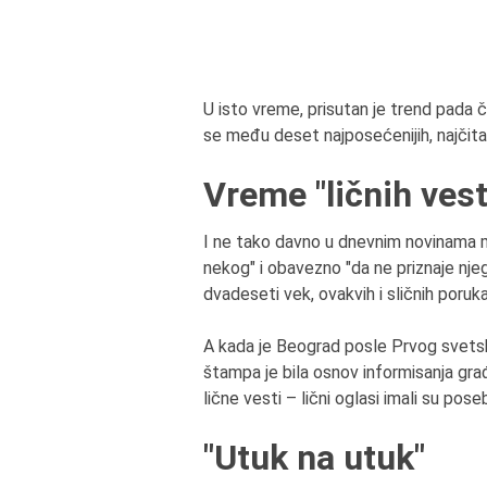
U isto vreme, prisutan je trend pada č
se među deset najposećenijih, najčitan
Vreme "ličnih vest
I ne tako davno u dnevnim novinama 
nekog" i obavezno "da ne priznaje njeg
dvadeseti vek, ovakvih i sličnih poruka
A kada je Beograd posle Prvog svetsko
štampa je bila osnov informisanja gra
lične vesti – lični oglasi imali su pose
"Utuk na utuk"