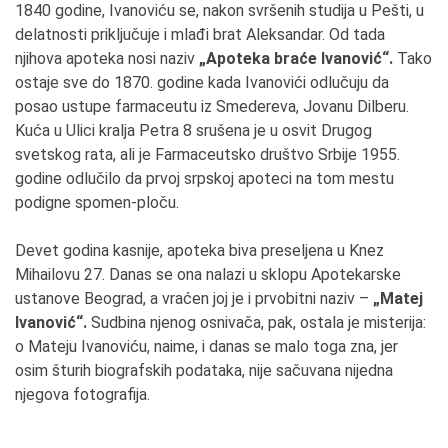
1840 godine, Ivanoviću se, nakon svršenih studija u Pešti, u
delatnosti priključuje i mlađi brat Aleksandar. Od tada
njihova apoteka nosi naziv
„Apoteka braće Ivanović“.
Tako
ostaje sve do 1870. godine kada Ivanovići odlučuju da
posao ustupe farmaceutu iz Smedereva, Jovanu Dilberu.
Kuća u Ulici kralja Petra 8 srušena je u osvit Drugog
svetskog rata, ali je Farmaceutsko društvo Srbije 1955.
godine odlučilo da prvoj srpskoj apoteci na tom mestu
podigne spomen-ploču.
Devet godina kasnije, apoteka biva preseljena u Knez
Mihailovu 27. Danas se ona nalazi u sklopu Apotekarske
ustanove Beograd, a vraćen joj je i prvobitni naziv –
„Matej
Ivanović“.
Sudbina njenog osnivača, pak, ostala je misterija:
o Mateju Ivanoviću, naime, i danas se malo toga zna, jer
osim šturih biografskih podataka, nije sačuvana nijedna
njegova fotografija.