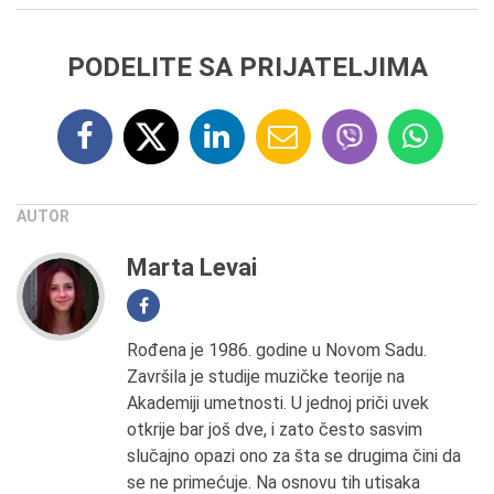
PODELITE SA PRIJATELJIMA
AUTOR
Marta Levai
Rođena je 1986. godine u Novom Sadu.
Završila je studije muzičke teorije na
Akademiji umetnosti. U jednoj priči uvek
otkrije bar još dve, i zato često sasvim
slučajno opazi ono za šta se drugima čini da
se ne primećuje. Na osnovu tih utisaka