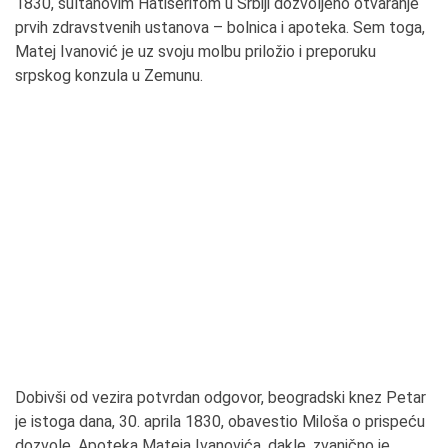
1830, sultanovim Hatišerifom u Srbiji dozvoljeno otvaranje
prvih zdravstvenih ustanova – bolnica i apoteka. Sem toga,
Matej Ivanović je uz svoju molbu priložio i preporuku
srpskog konzula u Zemunu.
Dobivši od vezira potvrdan odgovor, beogradski knez Petar
je istoga dana, 30. aprila 1830, obavestio Miloša o prispeću
dozvole. Apoteka Mateja Ivanovića, dakle, zvanično je