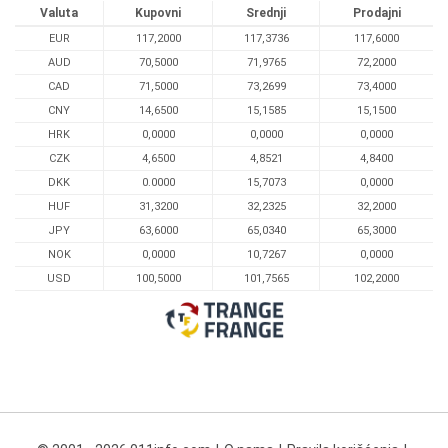
Valuta
Kupovni
Srednji
Prodajni
EUR
117,2000
117,3736
117,6000
AUD
70,5000
71,9765
72,2000
CAD
71,5000
73,2699
73,4000
CNY
14,6500
15,1585
15,1500
HRK
0,0000
0,0000
0,0000
CZK
4,6500
4,8521
4,8400
DKK
0.0000
15,7073
0,0000
HUF
31,3200
32,2325
32,2000
JPY
63,6000
65,0340
65,3000
NOK
0,0000
10,7267
0,0000
USD
100,5000
101,7565
102,2000