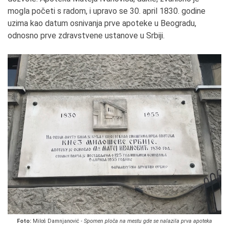
mogla početi s radom, i upravo se 30. april 1830. godine
uzima kao datum osnivanja prve apoteke u Beogradu,
odnosno prve zdravstvene ustanove u Srbiji.
Foto:
Miloš Damnjanović -
Spomen ploča na mestu gde se nalazila prva apoteka