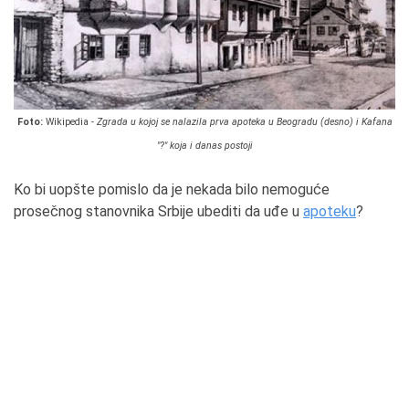
Foto:
Wikipedia -
Zgrada u kojoj se nalazila prva apoteka u Beogradu (desno) i Kafana
"?" koja i danas postoji
Ko bi uopšte pomislo da je nekada bilo nemoguće
prosečnog stanovnika Srbije ubediti da uđe u
apoteku
?