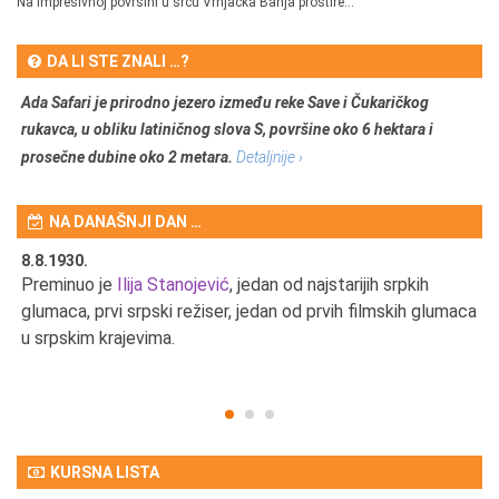
Na impresivnoj površini u srcu Vrnjačka Banja prostire...
DA LI STE ZNALI …?
Ada Safari je prirodno jezero između reke Save i Čukaričkog
rukavca, u obliku latiničnog slova S, površine oko 6 hektara i
prosečne dubine oko 2 metara.
Detaljnije ›
NA DANAŠNJI DAN …
8.8.1930.
8.
Preminuo je
Ilija Stanojević
, jedan od najstarijih srpkih
U 
u
glumaca, prvi srpski režiser, jedan od prvih filmskih glumaca
u srpskim krajevima.
KURSNA LISTA