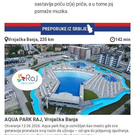
sastavlja priču iz(a) priče, a u tome joj
pomaže muzika.
PREPORUKE IZ SRBIJE
Vrnjačka Banja, 235 km
142 min
AQUA PARK RAJ, Vrnjačka Banja
Otvaranje 12.06.2026. Aqua park Raj je osmišljen kao mesto gde sve
generacije pronalaze svoj način da uživaju – od igre do potpunog opuštanja.