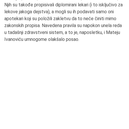
Njih su takođe propisivali diplomirani lekari (i to isključivo za
lekove jakoga dejstva), a mogli su ih podavati samo oni
apotekari koji su položili zakletvu da to neće činiti mimo
zakonskih propisa. Navedena pravila su napokon unela reda
u tadašnji zdravstveni sistem, a to je, naposletku, i Mateju
Ivanoviću umnogome olakšalo posao.