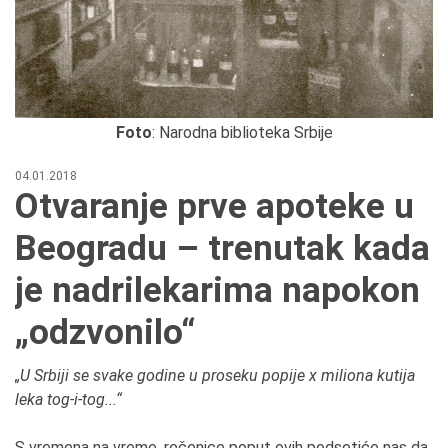
Foto
: Narodna biblioteka Srbije
04.01.2018
Otvaranje prve apoteke u
Beogradu – trenutak kada
je nadrilekarima napokon
„odzvonilo“
„U Srbiji se svake godine u proseku popije x miliona kutija
leka tog-i-tog...“
S vremena na vreme, rečenice poput ovih podsetiće nas da