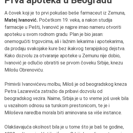
A čovek koji je to prvi pokušao beše farmaceut iz Zemuna,
Matej Ivanović.
Početkom 19. veka, a nakon studija
farmacije u Pešti, Ivanović je najpre imao nameru otvoriti
apoteku u svom rodnom gradu. Plan je bio jasan:
onemogućiti trgovcima, ali i lažnim lekarima i apotekarima,
da prodaju svakojake kure bez ikakvog terapijskog dejstva.
Kako dozvolu za otvaranje apoteke u Zemunu nije dobio,
Ivanović je odlučio obratiti se prvom čoveku Srbije, knezu
Milošu Obrenoviću.
Primivši Ivanovićevu molbu, Miloš je od beogradskog kneza
Petra Lazarevića zatražio da pribavi dozvolu od
beogradskog vezira. Naime, Srbija je u to vreme još uvek bila
u vazalnom odnosu sa turskom prestonicom, te je i
Miloševa naredba morala biti aminovana sa više instance.
Olakšavajuća okolnost bila je u tome što je baš te godine,