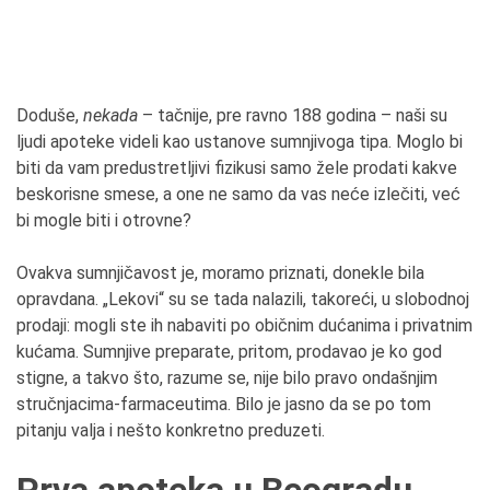
Doduše,
nekada
– tačnije, pre ravno 188 godina – naši su
ljudi apoteke videli kao ustanove sumnjivoga tipa. Moglo bi
biti da vam predustretljivi fizikusi samo žele prodati kakve
beskorisne smese, a one ne samo da vas neće izlečiti, već
bi mogle biti i otrovne?
Ovakva sumnjičavost je, moramo priznati, donekle bila
opravdana. „Lekovi“ su se tada nalazili, takoreći, u slobodnoj
prodaji: mogli ste ih nabaviti po običnim dućanima i privatnim
kućama. Sumnjive preparate, pritom, prodavao je ko god
stigne, a takvo što, razume se, nije bilo pravo ondašnjim
stručnjacima-farmaceutima. Bilo je jasno da se po tom
pitanju valja i nešto konkretno preduzeti.
Prva apoteka u Beogradu