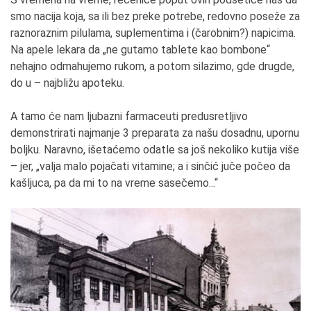
smo nacija koja, sa ili bez preke potrebe, redovno poseže za
raznoraznim pilulama, suplementima i (čarobnim?) napicima.
Na apele lekara da „ne gutamo tablete kao bombone“
nehajno odmahujemo rukom, a potom silazimo, gde drugde,
do u – najbližu apoteku.
A tamo će nam ljubazni farmaceuti predusretljivo
demonstrirati najmanje 3 preparata za našu dosadnu, upornu
boljku. Naravno, išetaćemo odatle sa još nekoliko kutija više
– jer, „valja malo pojačati vitamine; a i sinčić juče počeo da
kašljuca, pa da mi to na vreme sasečemo...“