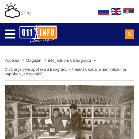
31 ℃
Početna
Magazin
Bilo jednom u Beogradu
Otvaranje prve apoteke u Beogradu – trenutak kada je nadrilekarima
napokon „odzvonilo“