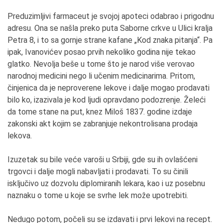
Preduzimljivi farmaceut je svojoj apoteci odabrao i prigodnu
adresu. Ona se našla preko puta Saborne crkve u Ulici kralja
Petra 8, i to sa gornje strane kafane „Kod znaka pitanja“. Pa
ipak, Ivanovićev posao prvih nekoliko godina nije tekao
glatko. Nevolja beše u tome što je narod više verovao
narodnoj medicini nego li učenim medicinarima. Pritom,
činjenica da je neproverene lekove i dalje mogao prodavati
bilo ko, izazivala je kod ljudi opravdano podozrenje. Želeći
da tome stane na put, knez Miloš 1837. godine izdaje
zakonski akt kojim se zabranjuje nekontrolisana prodaja
lekova.
Izuzetak su bile veće varoši u Srbiji, gde su ih ovlašćeni
trgovci i dalje mogli nabavljati i prodavati. To su činili
isključivo uz dozvolu diplomiranih lekara, kao i uz posebnu
naznaku o tome u koje se svrhe lek može upotrebiti.
Nedugo potom, počeli su se izdavati i prvi lekovi na recept.