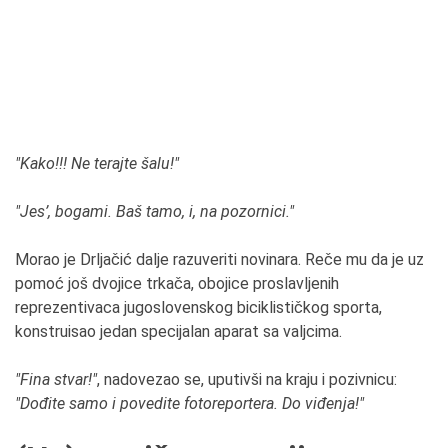
"Kako!!! Ne terajte šalu!"
"Jes’, bogami. Baš tamo, i, na pozornici."
Morao je Drljačić dalje razuveriti novinara. Reče mu da je uz
pomoć još dvojice trkača, obojice proslavljenih
reprezentivaca jugoslovenskog biciklističkog sporta,
konstruisao jedan specijalan aparat sa valjcima.
"Fina stvar!"
, nadovezao se, uputivši na kraju i pozivnicu:
"Dođite samo i povedite fotoreportera. Do viđenja!"