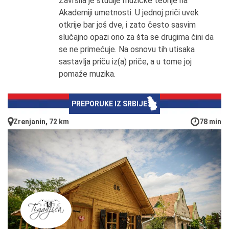
Završila je studije muzičke teorije na
Akademiji umetnosti. U jednoj priči uvek
otkrije bar još dve, i zato često sasvim
slučajno opazi ono za šta se drugima čini da
se ne primećuje. Na osnovu tih utisaka
sastavlja priču iz(a) priče, a u tome joj
pomaže muzika.
PREPORUKE IZ SRBIJE
Zrenjanin, 72 km
78 min