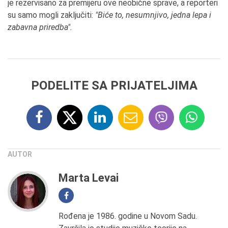
je rezervisano za premijeru ove neobične sprave, a reporteri
su samo mogli zaključiti:
"Biće to, nesumnjivo, jedna lepa i
zabavna priredba".
PODELITE SA PRIJATELJIMA
AUTOR
Marta Levai
Rođena je 1986. godine u Novom Sadu.