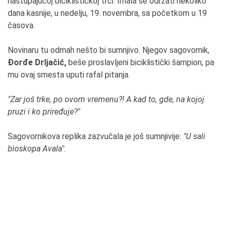
nastupajućoj biciklističkoj trci. Imala se održati nekoliko
dana kasnije, u nedelju, 19. novembra, sa početkom u 19
časova.
Novinaru tu odmah nešto bi sumnjivo. Njegov sagovornik,
Đorđe Drljačić,
beše proslavljeni biciklistički šampion, pa
mu ovaj smesta uputi rafal pitanja.
"Zar još trke, po ovom vremenu?! A kad to, gde, na kojoj
pruzi i ko priređuje?"
Sagovornikova replika zazvučala je još sumnjivije:
"U sali
bioskopa Avala".