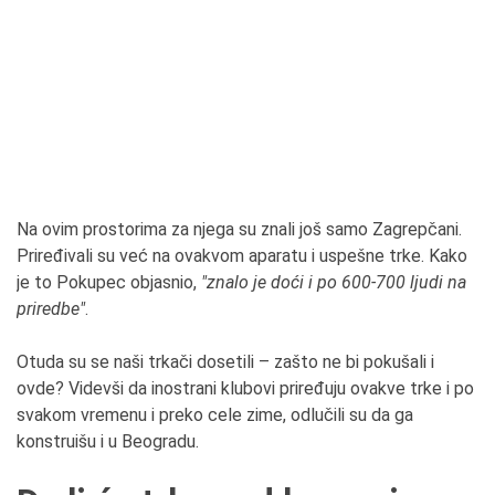
Na ovim prostorima za njega su znali još samo Zagrepčani.
Priređivali su već na ovakvom aparatu i uspešne trke. Kako
je to Pokupec objasnio,
"znalo je doći i po 600-700 ljudi na
priredbe"
.
Otuda su se naši trkači dosetili – zašto ne bi pokušali i
ovde? Videvši da inostrani klubovi priređuju ovakve trke i po
svakom vremenu i preko cele zime, odlučili su da ga
konstruišu i u Beogradu.