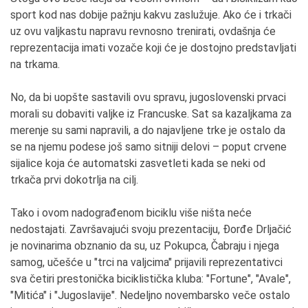
sport kod nas dobije pažnju kakvu zaslužuje. Ako će i trkači
uz ovu valjkastu napravu revnosno trenirati, ovdašnja će
reprezentacija imati vozače koji će je dostojno predstavljati
na trkama.
No, da bi uopšte sastavili ovu spravu, jugoslovenski prvaci
morali su dobaviti valjke iz Francuske. Sat sa kazaljkama za
merenje su sami napravili, a do najavljene trke je ostalo da
se na njemu podese još samo sitniji delovi – poput crvene
sijalice koja će automatski zasvetleti kada se neki od
trkača prvi dokotrlja na cilj.
Tako i ovom nadograđenom biciklu više ništa neće
nedostajati. Završavajući svoju prezentaciju, Đorđe Drljačić
je novinarima obznanio da su, uz Pokupca, Čabraju i njega
samog, učešće u "trci na valjcima" prijavili reprezentativci
sva četiri prestonička biciklistička kluba: "Fortune", "Avale",
"Mitića" i "Jugoslavije". Nedeljno novembarsko veče ostalo