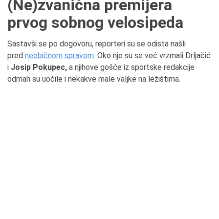
(Ne)zvanična premijera
prvog sobnog velosipeda
Sastavši se po dogovoru, reporteri su se odista našli
pred
neobičnom spravom
. Oko nje su se već vrzmali Drljačić
i
Josip Pokupec,
a njihove gošće iz sportske redakcije
odmah su uočile i nekakve male valjke na ležištima.