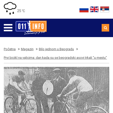
25 ℃
Početna
Magazin
Bilo jednom u Beogradu
Prvi bicikl na valjcima: dan kada su se beogradski asovi trkali "u mestu"