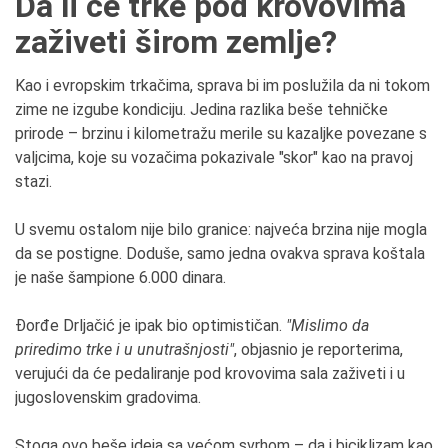
Da li će trke pod krovovima
zaživeti širom zemlje?
Kao i evropskim trkačima, sprava bi im poslužila da ni tokom
zime ne izgube kondiciju. Jedina razlika beše tehničke
prirode – brzinu i kilometražu merile su kazaljke povezane s
valjcima, koje su vozačima pokazivale "skor" kao na pravoj
stazi.
U svemu ostalom nije bilo granice: najveća brzina nije mogla
da se postigne. Doduše, samo jedna ovakva sprava koštala
je naše šampione 6.000 dinara.
Đorđe Drljačić je ipak bio optimističan.
"Mislimo da
priredimo trke i u unutrašnjosti"
, objasnio je reporterima,
verujući da će pedaliranje pod krovovima sala zaživeti i u
jugoslovenskim gradovima.
Stoga ovo beše ideja sa većom svrhom – da i biciklizam kao