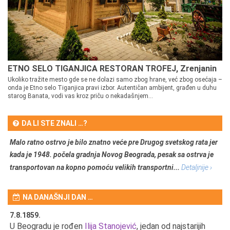
ETNO SELO TIGANJICA RESTORAN TROFEJ, Zrenjanin
Ukoliko tražite mesto gde se ne dolazi samo zbog hrane, već zbog osećaja –
onda je Etno selo Tiganjica pravi izbor. Autentičan ambijent, građen u duhu
starog Banata, vodi vas kroz priču o nekadašnjem...
DA LI STE ZNALI …?
Malo ratno ostrvo je bilo znatno veće pre Drugog svetskog rata jer
kada je 1948. počela gradnja Novog Beograda, pesak sa ostrva je
transportovan na kopno pomoću velikih transportni...
Detaljnije ›
NA DANAŠNJI DAN …
7.8.1859.
7.
U Beogradu je rođen
Ilija Stanojević
, jedan od najstarijih
U 