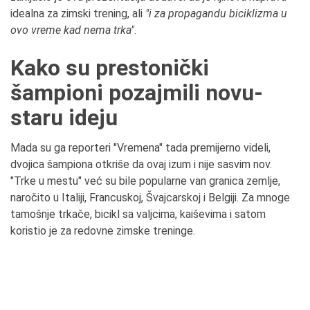
idealna za zimski trening, ali
"i za propagandu biciklizma u
ovo vreme kad nema trka"
.
Kako su prestonički
šampioni pozajmili novu-
staru ideju
Mada su ga reporteri "Vremena" tada premijerno videli,
dvojica šampiona otkriše da ovaj izum i nije sasvim nov.
"Trke u mestu" već su bile popularne van granica zemlje,
naročito u Italiji, Francuskoj, Švajcarskoj i Belgiji. Za mnoge
tamošnje trkače, bicikl sa valjcima, kaiševima i satom
koristio je za redovne zimske treninge.