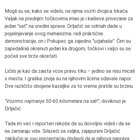
Mogli su se, kako se videlo, na njima voziti dvojica trkača.
Valjak na prednjim točkovima imao je i kaiševe privezane za
jedan "sat" na sredini sprave. Drljačić se odmah dade u
pojašnjavanje ovog mehanizma: radi praktične
demonstracije, on i Pokupec ga zajedno "uzjahaše". Čim su
zapedalirali okrenuti jedan ka drugom, točkovi i valjci su se
počeli sve brže okretati.
Ličilo je kao da zaista voze pravu trku – jedino se nisu micali
s mesta. I graške znoja su na njihovim licima odavale napor.
Dve različito obojene kazaljke za to vreme pratile su brzinu.
"Vozimo najmanje 50-60 kilometara na sat!"
, doviknuo je
Drljačić.
Tada im već i reporteri rekoše da su dovoljno videli i da se
ne zamaraju više. Silazeći sa valjka, zajapureni Drljačić
zaključio je ovu prezentaciju dodavši da je njihova naprava