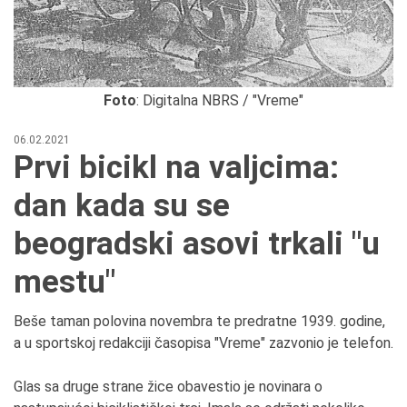
Foto
: Digitalna NBRS / "Vreme"
06.02.2021
Prvi bicikl na valjcima:
dan kada su se
beogradski asovi trkali "u
mestu"
Beše taman polovina novembra te predratne 1939. godine,
a u sportskoj redakciji časopisa "Vreme" zazvonio je telefon.
Glas sa druge strane žice obavestio je novinara o