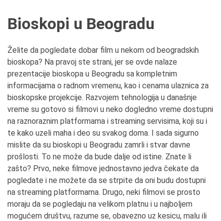
Bioskopi u Beogradu
Želite da pogledate dobar film u nekom od beogradskih
bioskopa? Na pravoj ste strani, jer se ovde nalaze
prezentacije bioskopa u Beogradu sa kompletnim
informacijama o radnom vremenu, kao i cenama ulaznica za
bioskopske projekcije. Razvojem tehnologija u današnje
vreme su gotovo si filmovi u neko dogledno vreme dostupni
na raznoraznim platformama i streaming servisima, koji su i
te kako uzeli maha i deo su svakog doma. I sada sigurno
mislite da su bioskopi u Beogradu zamrli i stvar davne
prošlosti. To ne može da bude dalje od istine. Znate li
zašto? Prvo, neke filmove jednostavno jedva čekate da
pogledate i ne možete da se strpite da oni budu dostupni
na streaming platformama. Drugo, neki filmovi se prosto
moraju da se pogledaju na velikom platnu i u najboljem
mogućem društvu, razume se, obavezno uz kesicu, malu ili