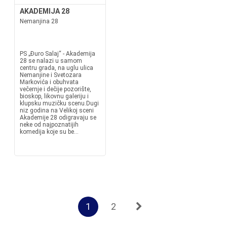
AKADEMIJA 28
Nemanjina 28
PS „Đuro Salaj“ - Akademija
28 se nalazi u samom
centru grada, na uglu ulica
Nemanjine i Svetozara
Markovića i obuhvata
večernje i dečije pozorište,
bioskop, likovnu galeriju i
klupsku muzičku scenu.Dugi
niz godina na Velikoj sceni
Akademije 28 odigravaju se
neke od najpoznatijih
komedija koje su be...
1
2