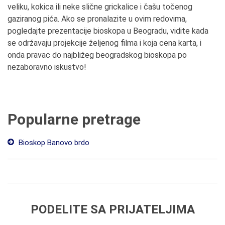
veliku, kokica ili neke slične grickalice i čašu točenog
gaziranog pića. Ako se pronalazite u ovim redovima,
pogledajte prezentacije bioskopa u Beogradu, vidite kada
se održavaju projekcije željenog filma i koja cena karta, i
onda pravac do najbližeg beogradskog bioskopa po
nezaboravno iskustvo!
Popularne pretrage
Bioskop Banovo brdo
PODELITE SA PRIJATELJIMA