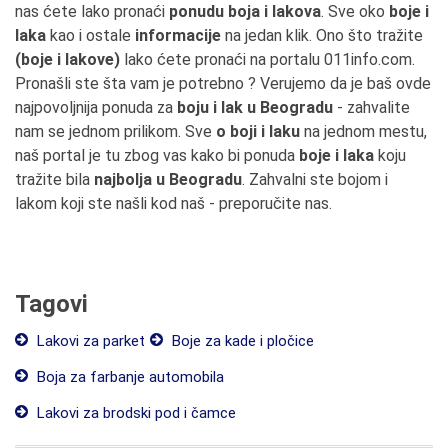
nas ćete lako pronaći
ponudu boja i lakova
. Sve oko
boje i
laka
kao i ostale
informacije
na jedan klik. Ono što tražite
(boje i lakove)
lako ćete pronaći na portalu 011info.com.
Pronašli ste šta vam je potrebno ? Verujemo da je baš ovde
najpovoljnija ponuda za
boju i lak u Beogradu
- zahvalite
nam se jednom prilikom. Sve
o boji i laku
na jednom mestu,
naš portal je tu zbog vas kako bi ponuda
boje i laka
koju
tražite bila
najbolja u Beogradu
. Zahvalni ste bojom i
lakom koji ste našli kod naš - preporučite nas.
Tagovi
Lakovi za parket
Boje za kade i pločice
Boja za farbanje automobila
Lakovi za brodski pod i čamce