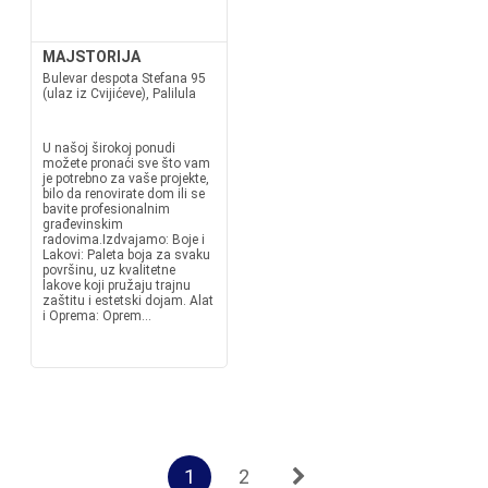
MAJSTORIJA
Bulevar despota Stefana 95
(ulaz iz Cvijićeve), Palilula
U našoj širokoj ponudi
možete pronaći sve što vam
je potrebno za vaše projekte,
bilo da renovirate dom ili se
bavite profesionalnim
građevinskim
radovima.Izdvajamo: Boje i
Lakovi: Paleta boja za svaku
površinu, uz kvalitetne
lakove koji pružaju trajnu
zaštitu i estetski dojam. Alat
i Oprema: Oprem...
1
2