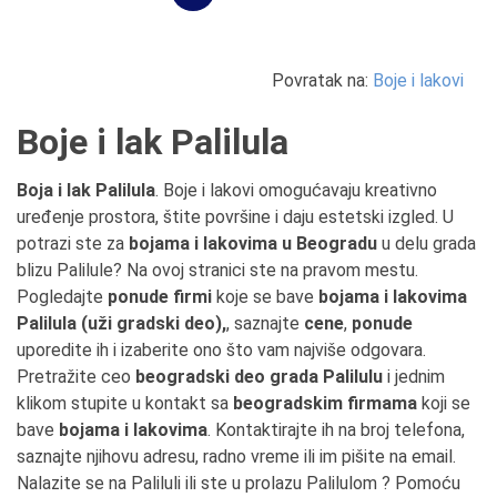
Povratak na:
Boje i lakovi
Boje i lak Palilula
Boja i lak Palilula
. Boje i lakovi omogućavaju kreativno
uređenje prostora, štite površine i daju estetski izgled. U
potrazi ste za
bojama i lakovima u Beogradu
u delu grada
blizu Palilule? Na ovoj stranici ste na pravom mestu.
Pogledajte
ponude firmi
koje se bave
bojama i lakovima
Palilula (uži gradski deo),
, saznajte
cene
,
ponude
uporedite ih i izaberite ono što vam najviše odgovara.
Pretražite ceo
beogradski deo grada Palilulu
i jednim
klikom stupite u kontakt sa
beogradskim firmama
koji se
bave
bojama i lakovima
. Kontaktirajte ih na broj telefona,
saznajte njihovu adresu, radno vreme ili im pišite na email.
Nalazite se na Paliluli ili ste u prolazu Palilulom ? Pomoću