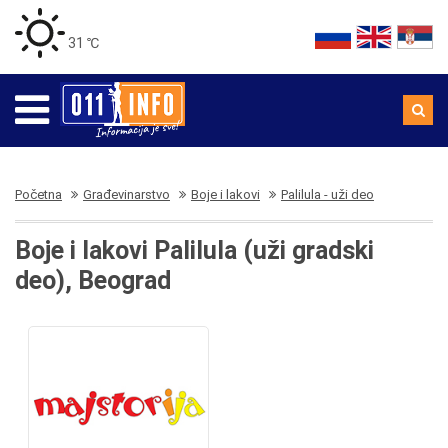
31 ℃
Početna
Građevinarstvo
Boje i lakovi
Palilula - uži deo
Boje i lakovi Palilula (uži gradski
deo), Beograd