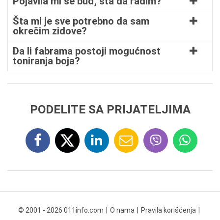
Pojavila mi se buđ, šta da radim?
Šta mi je sve potrebno da sam
okrečim zidove?
Da li fabrama postoji mogućnost
toniranja boja?
PODELITE SA PRIJATELJIMA
© 2001 - 2026 011info.com
O nama
Pravila korišćenja