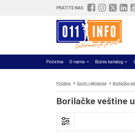
PRATITE NAS
Početna
O nama
Biznis katalog
Početna
Sport i rekreacija
Borilačke ve
Borilačke veštine 