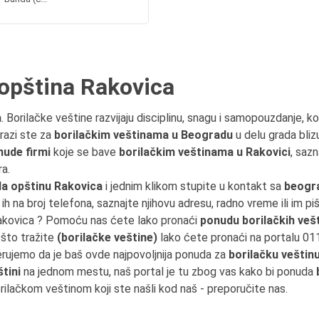
 opština Rakovica
a
. Borilačke veštine razvijaju disciplinu, snagu i samopouzdanje, ko
trazi ste za
borilačkim veštinama u Beogradu
u delu grada bliz
nude firmi
koje se bave
borilačkim veštinama u Rakovici
, saz
a.
a opštinu Rakovica
i jednim klikom stupite u kontakt sa
beogr
 ih na broj telefona, saznajte njihovu adresu, radno vreme ili im pi
Rakovica ? Pomoću nas ćete lako pronaći
ponudu borilačkih veš
 što tražite
(borilačke veštine)
lako ćete pronaći na portalu 01
erujemo da je baš ovde najpovoljnija ponuda za
borilačku veštin
štini
na jednom mestu, naš portal je tu zbog vas kako bi ponuda
orilačkom veštinom koji ste našli kod naš - preporučite nas.