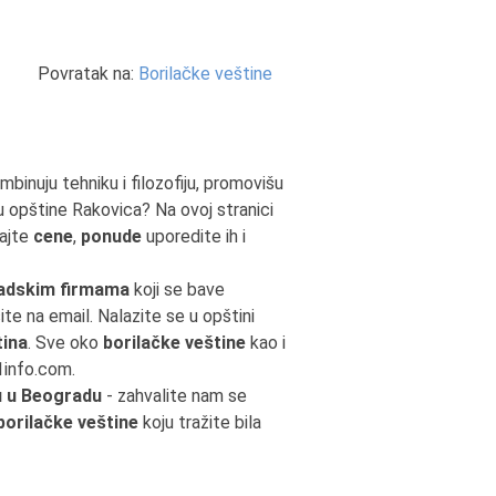
Povratak na:
Borilačke veštine
mbinuju tehniku i filozofiju, promovišu
u opštine Rakovica? Na ovoj stranici
najte
cene
,
ponude
uporedite ih i
adskim firmama
koji se bave
šite na email. Nalazite se u opštini
tina
. Sve oko
borilačke veštine
kao i
1info.com.
u u Beogradu
- zahvalite nam se
borilačke veštine
koju tražite bila