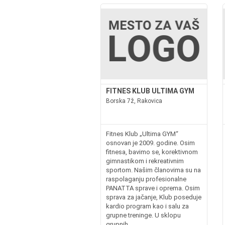
FITNES KLUB ULTIMA GYM
Borska 7ž, Rakovica
Fitnes Klub „Ultima GYM“
osnovan je 2009. godine. Osim
fitnesa, bavimo se, korektivnom
gimnastikom i rekreativnim
sportom. Našim članovima su na
raspolaganju profesionalne
PANATTA sprave i oprema. Osim
sprava za jačanje, Klub poseduje
kardio program kao i salu za
grupne treninge. U sklopu
grupnih...