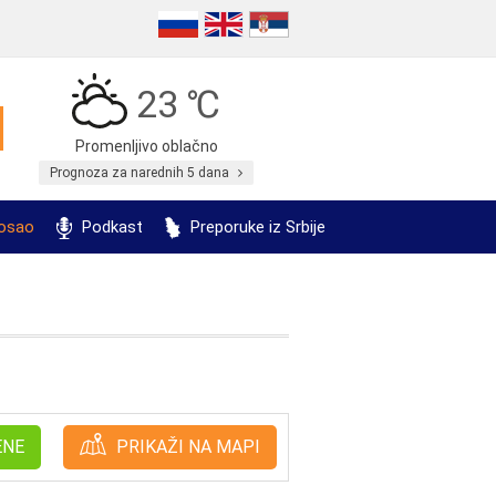
23 ℃
Promenljivo oblačno
Prognoza za narednih 5 dana
posao
Podkast
Preporuke iz Srbije
ENE
PRIKAŽI NA MAPI