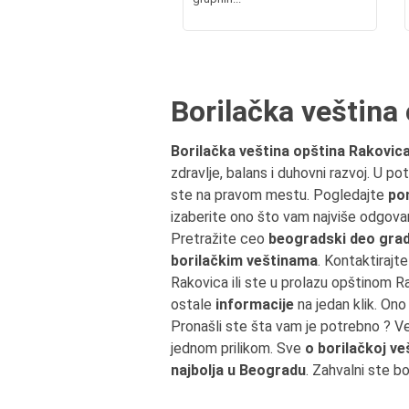
Borilačka veština
Borilačka veština opština Rakovic
zdravlje, balans i duhovni razvoj. U po
ste na pravom mestu. Pogledajte
po
izaberite ono što vam najviše odgovar
Pretražite ceo
beogradski deo grad
borilačkim veštinama
. Kontaktirajte
Rakovica ili ste u prolazu opštinom 
ostale
informacije
na jedan klik. Ono
Pronašli ste šta vam je potrebno ? V
jednom prilikom. Sve
o borilačkoj ve
najbolja u Beogradu
. Zahvalni ste b