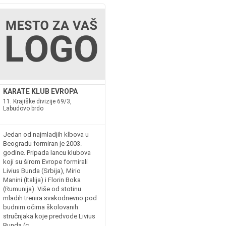
KARATE KLUB EVROPA
11. Krajiške divizije 69/3,
Labudovo brdo
Jedan od najmladjih klbova u
Beogradu formiran je 2003.
godine. Pripada lancu klubova
koji su širom Evrope formirali
Livius Bunda (Srbija), Mirio
Manini (Italija) i Florin Boka
(Rumunija). Više od stotinu
mladih trenira svakodnevno pod
budnim očima školovanih
stručnjaka koje predvode Livius
Bunda (c...