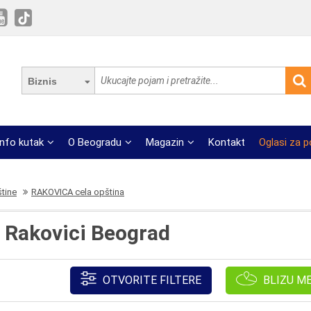
Biznis
Info kutak
O Beogradu
Magazin
Kontakt
Oglasi za 
štine
RAKOVICA cela opština
u Rakovici Beograd
OTVORITE FILTERE
BLIZU M