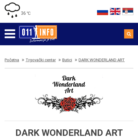
36 ℃
Početna
Trgovački centar
Butici
DARK WONDERLAND ART
DARK WONDERLAND ART