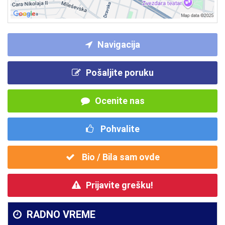
Navigacija
Pošaljite poruku
Ocenite nas
Pohvalite
Bio / Bila sam ovde
Prijavite grešku!
RADNO VREME