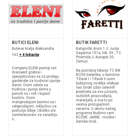
BUTICI ELENI
BUTIK FARETTI
Bulevar kralja Aleksandra
Batajnički drum 1 // Jurija
Gagarina 151a, lok: 59 , TC
163
+ 4 lokacije
Piramida // Autoput 20,
Zemun
Company ELENI postoji već
Na poznatoj lokaciji TC BN
dvanaest godina i
BOSS Galenika, u buticima
specijalizovao se za prodaju
Tifaret I i Tifaret II osim
garderobe za trudnice i punije
ljubaznog osoblja očekuje
dame. Osim odeće za
vas široki izbor odevnih
trudnice i punije dame u
predmeta za sve uzraste,
ponudi su i veš i kupaći
različitih proizvođača,
kostimi. Osim
materijala, a sve to po
maloprodajom bavimo se i
veoma pristupačnim
veleprodajom, isključivo za
cenama. U okviru našeg
područje Srbije. Ukoliko ste
programa Nudimo vam
zainteresovani za saradnju
KOŽNE JAKNE - muške i
s...
ženske mod...