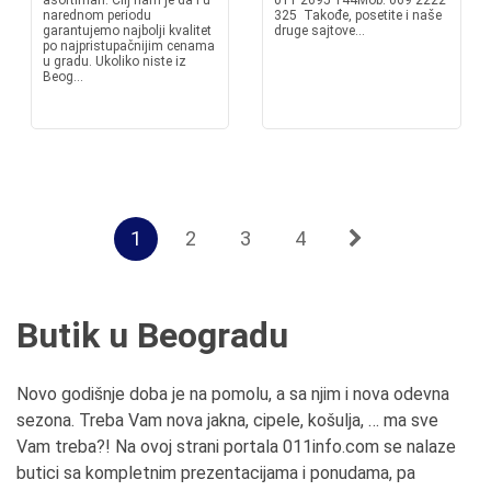
asortiman. Cilj nam je da i u
011 2695 144Mob. 069 2222
narednom periodu
325 Takođe, posetite i naše
garantujemo najbolji kvalitet
druge sajtove...
po najpristupačnijim cenama
u gradu. Ukoliko niste iz
Beog...
1
2
3
4
Butik u Beogradu
Novo godišnje doba je na pomolu, a sa njim i nova odevna
sezona. Treba Vam nova jakna, cipele, košulja, … ma sve
Vam treba?! Na ovoj strani portala 011info.com se nalaze
butici sa kompletnim prezentacijama i ponudama, pa