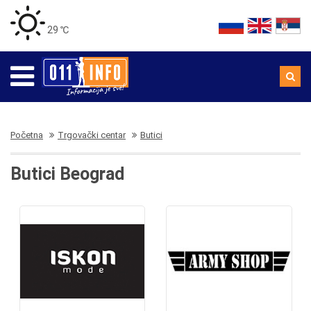
29 ℃
Početna
Trgovački centar
Butici
Butici Beograd