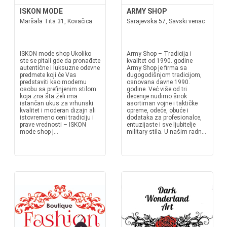
ISKON MODE
ARMY SHOP
Maršala Tita 31, Kovačica
Sarajevska 57, Savski venac
ISKON mode shop Ukoliko
Army Shop – Tradicija i
ste se pitali gde da pronađete
kvalitet od 1990. godine
autentične i luksuzne odevne
Army Shop je firma sa
predmete koji će Vas
dugogodišnjom tradicijom,
predstaviti kao modernu
osnovana davne 1990.
osobu sa prefinjenim stilom
godine. Već više od tri
koja zna šta želi ima
decenije nudimo širok
istančan ukus za vrhunski
asortiman vojne i taktičke
kvalitet i moderan dizajn ali
opreme, odeće, obuće i
istovremeno ceni tradiciju i
dodataka za profesionalce,
prave vrednosti – ISKON
entuzijaste i sve ljubitelje
mode shop j...
military stila. U našim radn...