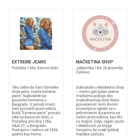
EXTREME JEANS
MAČKETINA SHOP
Požeška 138a, Banovo brdo
Jablanička 184, 2b prizemlje,
Žarkovo
"Ako želite da Vam farmerke
Dobrodošli u Mačketina Shop
stoje extra, nosite Extreme
– mesto gde ljubav prema
jeans" Najkvalitetnije
mačkama postaje deo
pazarske farmerice u
svakodnevnog stila! Naša
Beogradu. U ponudi imam
posvećenost ovim divnim
šest poznatih proizvođača.
stvorenjima ogleda se u
Butik "Extreme jeans" pronaći
jedinstvenim dizajnima na
ćete na Banovom brdu, u
našim proizvodima, kao što
Požeškoj ulici broj 138a,
su majice, šolje, cegeri, puzle
lokal 27, u Beogradu.
i obeleživači za knjige.
Postojimo i radimo od 2006.
Verujemo da svaki ljubitelj
godine kao forma...
mačaka zaslužu...