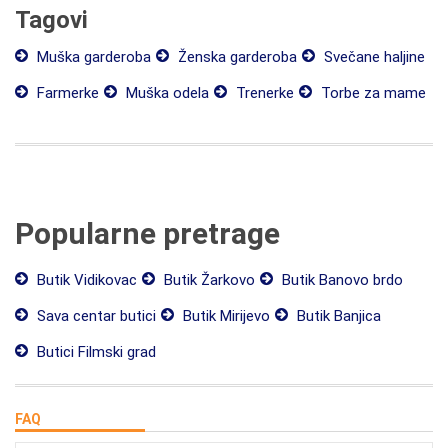
Tagovi
Muška garderoba
Ženska garderoba
Svečane haljine
Farmerke
Muška odela
Trenerke
Torbe za mame
Popularne pretrage
Butik Vidikovac
Butik Žarkovo
Butik Banovo brdo
Sava centar butici
Butik Mirijevo
Butik Banjica
Butici Filmski grad
FAQ