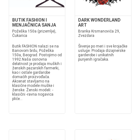
BUTIK FASHION I
DARK WONDERLAND
MENJAČNICA SANJA
ART
Požeška 150a (prizemlje),
Branka Krsmanovića 29,
Čukarica
Zvezdara
Butik FASHION nalazi se na
Šivenje po meri i sve krojačke
Banovom brdu, Požeška
usluge. Prodaja dizajnerske
150a, Beograd. Postojimo od
garderobe i unikatnih
1992.Naša osnovna
punjenih igračaka.
delatnost je prodaja muških i
ženskih pazarskih farmerki,
kao i ostale gardarobe
domaćih proizvođača.
Akcenat stavljamo na
klasične modele muške i
ženske. Ženski modeli: -
klasični -ravna nogavica
pliće...