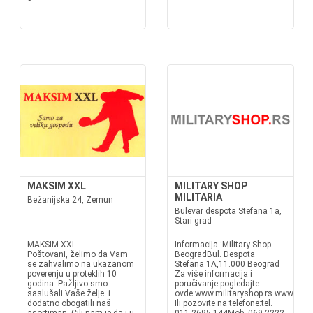
MAKSIM XXL
MILITARY SHOP
MILITARIA
Bežanijska 24, Zemun
Bulevar despota Stefana 1a,
Stari grad
MAKSIM XXL------------
Informacija :Military Shop
Poštovani, želimo da Vam
BeogradBul. Despota
se zahvalimo na ukazanom
Stefana 1A,11.000 Beograd
poverenju u proteklih 10
Za više informacija i
godina. Pažljivo smo
poručivanje pogledajte
saslušali Vaše želje i
ovde:www.militaryshop.rs www.mili
dodatno obogatili naš
Ili pozovite na telefone:tel.