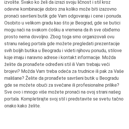
izvolite. Svako ko želi da izrazi svoju ličnost i stil kroz
odevne kombinacije dobro zna koliko može biti izazovno
pronaći savršeni butik gde Vam odgovaraju i cene i ponuda.
Osobito u velikom gradu kao što je Beograd, gde se butici
mogu naći na svakom ćošku a vremena da ih sve obiđemo
prosto nema dovoljno. Zbog toga smo organizovali ovu
stranu našeg portala gde možete pregledati prezentacije
svih boljih butika u Beogradu i videti njihovu ponudu, stilove
koje imaju i naravno adrese i kontakt informacije. Možda
želite da pronađete određeni stil ili Vam trebaju veći
brojevi? Možda Vam treba odeća za trudnice ili pak za Vaše
mališane? Želite da pronađete savršeni butik u Beogradu
gde se možete obući za svečane ili profesionalne prilike?
Sve ovo i mnogo više možete pronaći na ovoj strani našeg
portala. Kompletirajte svoj stil i predstavite se svetu tačno
onako kako želite.