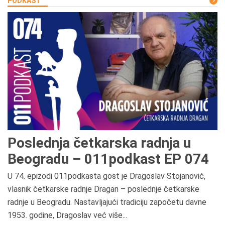
PODKAST
Poslednja četkarska radnja u
Beogradu – 011podkast EP 074
U 74. epizodi 011podkasta gost je Dragoslav Stojanović,
vlasnik četkarske radnje Dragan – poslednje četkarske
radnje u Beogradu. Nastavljajući tradiciju započetu davne
1953. godine, Dragoslav već više...