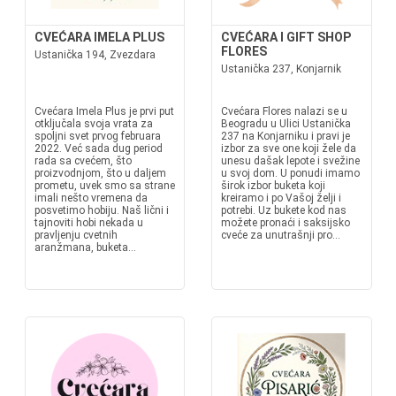
CVEĆARA IMELA PLUS
CVEĆARA I GIFT SHOP
FLORES
Ustanička 194, Zvezdara
Ustanička 237, Konjarnik
Cvećara Imela Plus je prvi put
Cvećara Flores nalazi se u
otključala svoja vrata za
Beogradu u Ulici Ustanička
spoljni svet prvog februara
237 na Konjarniku i pravi je
2022. Već sada dug period
izbor za sve one koji žele da
rada sa cvećem, što
unesu dašak lepote i svežine
proizvodnjom, što u daljem
u svoj dom. U ponudi imamo
prometu, uvek smo sa strane
širok izbor buketa koji
imali nešto vremena da
kreiramo i po Vašoj želji i
posvetimo hobiju. Naš lični i
potrebi. Uz bukete kod nas
tajnoviti hobi nekada u
možete pronaći i saksijsko
pravljenju cvetnih
cveće za unutrašnji pro...
aranžmana, buketa...