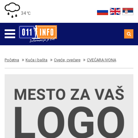
34 ℃
Početna
Kuća i bašta
Cveće, cvećare
CVEĆARA IVONA