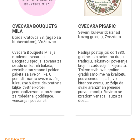
CVEĆARA BOUQUETS
CVECARA PISARIĆ
MILA
Severni bulevar bb (iznad
Novog groblja), Zvezdara
Đorđa Kratovca 38, (ugao sa
Kruševačkom), Voždovac
Cvećara Bouquets Mila je
Radnja postoji još od 1983.
moderna cvećara u
godine i iza sebe ima dugu
Beogradu specijalizovana za
tradiciju, iskustvo i poverenje
izradu unikatnih buketa,
brojnih zadovoljnih klijenata.
cvetnih aranzmana i poklon
Tokom svih ovih godina
paketa za sve prillike. U
gradili smo ime na kvalitetu,
ponudi imamo sveže cveće,
posvećenosti i pažljivo
luksuzne bukete, dekorativne
biranom cveću, uz želju da
biljke, cvetne korpe i
svaki aranžman prenese
personalizovane aranžmane
pravu emociju. Bavimo se
za rođedane, godišnjice,
izradom venaca i suza za
venčanja i posebne tr...
dost...