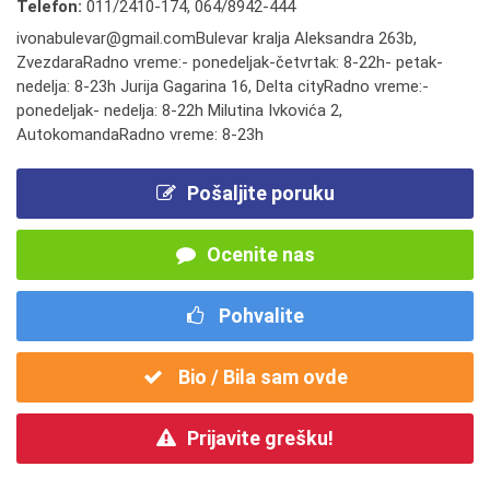
Telefon:
011/2410-174
,
064/8942-444
ivonabulevar@gmail.comBulevar kralja Aleksandra 263b,
ZvezdaraRadno vreme:- ponedeljak-četvrtak: 8-22h- petak-
nedelja: 8-23h Jurija Gagarina 16, Delta cityRadno vreme:-
ponedeljak- nedelja: 8-22h Milutina Ivkovića 2,
AutokomandaRadno vreme: 8-23h
Pošaljite poruku
Ocenite nas
Pohvalite
Bio / Bila sam ovde
Prijavite grešku!