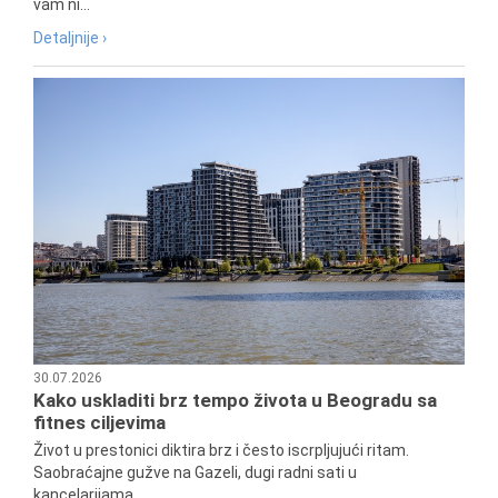
vam ni...
Detaljnije ›
30.07.2026
Kako uskladiti brz tempo života u Beogradu sa
fitnes ciljevima
Život u prestonici diktira brz i često iscrpljujući ritam.
Saobraćajne gužve na Gazeli, dugi radni sati u
kancelarijama...