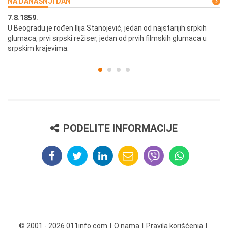
NA DANAŠNJI DAN
7.8.1859.
7.
U Beogradu je rođen Ilija Stanojević, jedan od najstarijih srpkih
U 
glumaca, prvi srpski režiser, jedan od prvih filmskih glumaca u
re
srpskim krajevima.
PODELITE INFORMACIJE
© 2001 - 2026 011info.com
O nama
Pravila korišćenja