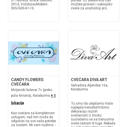
011Adresa: Braće Jerković
potrebi. Uz bukete kod nas
201d, VoždovacMobilni:
možete pronaći i saksijsko
065/600-61-16
cveće za unutrašnji pro...
CANDY FLOWERS
CVEĆARA DIVA ART
CVEĆARA
Salvadora Aljendea 16a,
Karaburma
Mirijevski bulevar 7v (preko
puta Amana), Karaburma
+ 1
lokacija
Tu smo da ulepšamo Vaše
najlepše trenutke!Vršimo
dekoraciju raznih
Kao cvećara sa kompletnom
svečanosti.U životu
uslugom, naš tim može da
susrećemo se sa trenucima
odgovori na sve vaše potrebe
sreće radosti ili tuge. Nekada
za cvećem. Mi vam nudimo: -