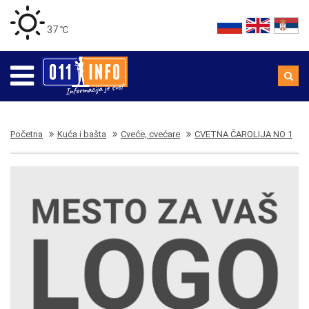
37 ℃
Početna
Kuća i bašta
Cveće, cvećare
CVETNA ČAROLIJA NO 1