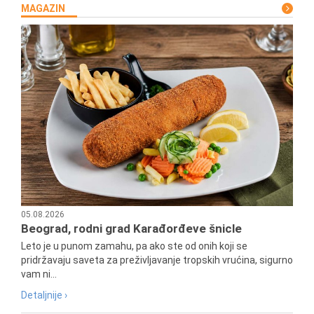
MAGAZIN
05.08.2026
Beograd, rodni grad Karađorđeve šnicle
Leto je u punom zamahu, pa ako ste od onih koji se
pridržavaju saveta za preživljavanje tropskih vrućina, sigurno
vam ni...
Detaljnije ›