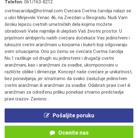
Telefon:
061/163-8212
cvetnacarolija@hotmail.com Cvećara Cvetna čarolija nalazi se
u ulici Mirijevski Venac 46, na Zvezdari u Beogradu. Nudi Vam
široku lepezu cvetnih umetničkih dela kojima možete
obradovati Vaše najmilije ili ulepšati Vaš životni prostor. U
prijatnom ambijentu naših cvećara dočekaće Vas jedinstveni i
luksuzni cvetni aranžmani u korpama i buketi koji odgovaraju
svim situacijama. Ono po čemu se cvećara Cvetna čarolija
No.1 razlikuje od drugih su jedinstveni i drugačiji cvetni
aranžmani, kao i aranžmani za svadbe, ukomponovani u
različite oblike i dimenzije. Koncept naše cvećare je unikatnost,
bez ponavljanja, jer smatramo da svako zaslužuje jedinstven
cvetni aranžman ili aranžman za svadbe. Odabrati pravi cvet ili
aranžman za određenu priliku ponekad stvarno predstavlja
pravi izazov. Zavisno...
Pošaljite poruku
Ocenite nas