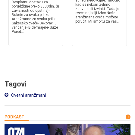
su reči nedovoljne, naročito
Besplatnu dostavu za
kad se nekom želimo
porudžbine preko 3500din. (u
zahvaliti ili izviniti. Tada je
zavisnosti od opštine)-
cveće najbolji izbor.Naše
Bukete za svaku priliku -
aranžmane cveća možete
Aranžmane za svaku priliku-
poručiti.Mi smo tu za vas...
Saksijsko cveće- Dekoraciju
venčanja- Bidermajere- Suze
Pored...
Tagovi
Cvetni aranžmani
PODKAST