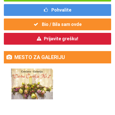
Pohvalite
Bio / Bila sam ovde
Prijavite grešku!
MESTO ZA GALERIJU