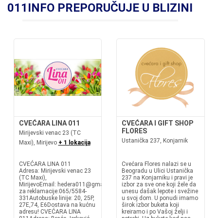
011INFO PREPORUČUJE U BLIZINI
CVEĆARA LINA 011
CVEĆARA I GIFT SHOP
FLORES
Mirijevski venac 23 (TC
Ustanička 237, Konjarnik
Maxi), Mirijevo
+ 1 lokacija
CVEĆARA LINA 011
Cvećara Flores nalazi se u
Adresa: Mirijevski venac 23
Beogradu u Ulici Ustanička
(TC Maxi),
237 na Konjarniku i pravi je
MirijevoEmail: hedera011@gmail.comMobilni
izbor za sve one koji žele da
za reklamacije:065/5584-
unesu dašak lepote i svežine
331Autobuske linije: 20, 25P,
u svoj dom. U ponudi imamo
27E,74, E6Dostava na kućnu
širok izbor buketa koji
adresu! CVEĆARA LINA
kreiramo i po Vašoj želji i