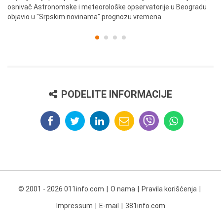
osnivač Astronomske i meteorološke opservatorije u Beogradu
Be
objavio u "Srpskim novinama" prognozu vremena.
PODELITE INFORMACIJE
© 2001 - 2026 011info.com
O nama
Pravila korišćenja
Impressum
E-mail
381info.com