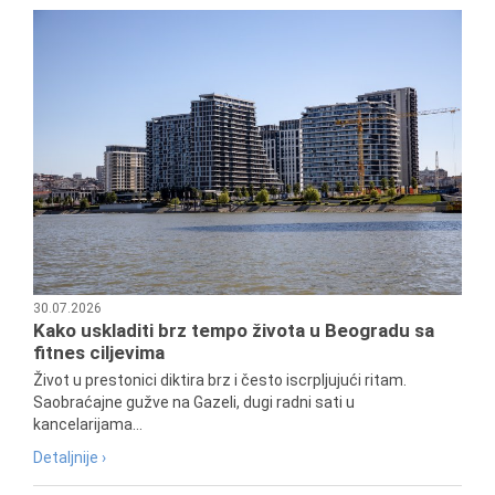
30.07.2026
Kako uskladiti brz tempo života u Beogradu sa
fitnes ciljevima
Život u prestonici diktira brz i često iscrpljujući ritam.
Saobraćajne gužve na Gazeli, dugi radni sati u
kancelarijama...
Detaljnije ›