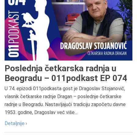
Poslednja četkarska radnja u
Beogradu – 011podkast EP 074
U 74. epizodi 011podkasta gost je Dragoslav Stojanović,
vlasnik četkarske radnje Dragan – poslednje četkarske
radnje u Beogradu. Nastavljajući tradiciju započetu davne
1953. godine, Dragoslav već više...
Detaljnije ›