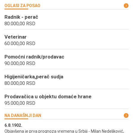
OGLASI ZA POSAO
Radnik - perač
80.000,00 RSD
Veterinar
60.000,00 RSD
Pomoćni radnik/prodavac
90.000,00 RSD
Higijeničarka,perač sudja
80.000,00 RSD
Prodavačica u objektu domaće hrane
95.000,00 RSD
NA DANAŠNJI DAN
6.8.1902.
6.
ik
Objavljena je prva prognoza vremena u Srbiji - Milan Nedeljković,
Od