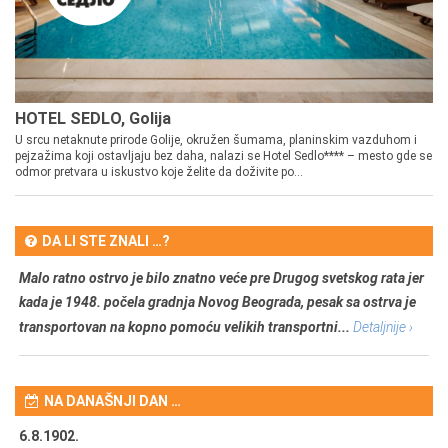
HOTEL SEDLO, Golija
U srcu netaknute prirode Golije, okružen šumama, planinskim vazduhom i
pejzažima koji ostavljaju bez daha, nalazi se Hotel Sedlo**** – mesto gde se
odmor pretvara u iskustvo koje želite da doživite po...
DA LI STE ZNALI …?
Malo ratno ostrvo je bilo znatno veće pre Drugog svetskog rata jer
kada je 1948. počela gradnja Novog Beograda, pesak sa ostrva je
transportovan na kopno pomoću velikih transportni...
Detaljnije ›
NA DANAŠNJI DAN …
6.8.1902.
6.