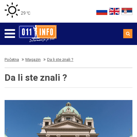
29 ℃
Početna
Magazin
Da li ste znali ?
Da li ste znali ?