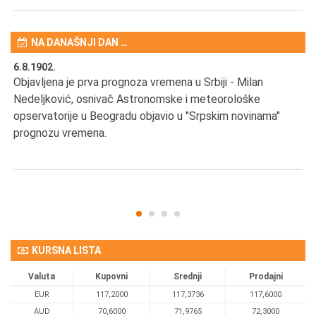
NA DANAŠNJI DAN …
6.8.1902.
6.
Objavljena je prva prognoza vremena u Srbiji - Milan
Od
Nedeljković, osnivač Astronomske i meteorološke
SA
opservatorije u Beogradu objavio u "Srpskim novinama"
prognozu vremena.
KURSNA LISTA
Valuta
Kupovni
Srednji
Prodajni
EUR
117,2000
117,3736
117,6000
AUD
70,6000
71,9765
72,3000