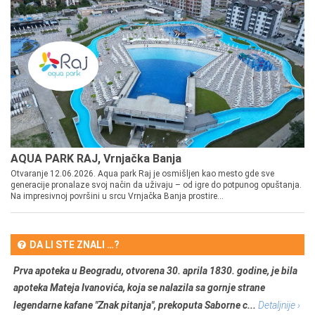
AQUA PARK RAJ, Vrnjačka Banja
Otvaranje 12.06.2026. Aqua park Raj je osmišljen kao mesto gde sve
generacije pronalaze svoj način da uživaju – od igre do potpunog opuštanja.
Na impresivnoj površini u srcu Vrnjačka Banja prostire...
DA LI STE ZNALI …?
Prva apoteka u Beogradu, otvorena 30. aprila 1830. godine, je bila
apoteka Mateja Ivanovića, koja se nalazila sa gornje strane
legendarne kafane "Znak pitanja", prekoputa Saborne c...
Detaljnije ›