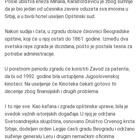
Posle ubistva kneza Mihaila, Karađorđeviću je zbog sumnje
da je bio jedan od učesnika zavere oduzeta sva imovina u
Srbiji, a u bivši hotel useljen Opštinski sud.
Nakon sudija i ćata, u zgradu dolaze činovnici Beogradske
opštine, koji će u njoj ostati do 1861. godine. Između dva
svetska raya zgrada je dozidana, pošto je postala tesna za
potrebe administracije.
U poratnom periodu zgradu će koristiti Zavod za patente,
da bi od 1992. godine bila ustupljena Jugoslovenskoj
kinoteci. Na useljenje će Kinoteka čekati gotovo tri
decenije zbog finansijskih i drugih problema.
I to nije sve. Kao kafana i zgrada opštinske uprave, bila je
svedok važnih istorijskih događaja. U njoj je održana
Svetoandrejska skupština, osnovano Društvo Crvenog krsta
Srbije, dodeljen orden Legije časti gradu Beogradu i održano
suđenje generalu Leru i drugim nemačkim oficirima.