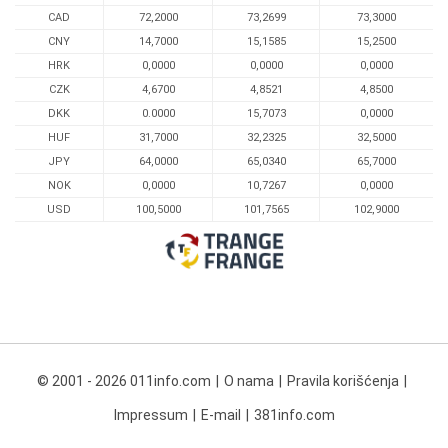
CAD
72,2000
73,2699
73,3000
CNY
14,7000
15,1585
15,2500
HRK
0,0000
0,0000
0,0000
CZK
4,6700
4,8521
4,8500
DKK
0.0000
15,7073
0,0000
HUF
31,7000
32,2325
32,5000
JPY
64,0000
65,0340
65,7000
NOK
0,0000
10,7267
0,0000
USD
100,5000
101,7565
102,9000
© 2001 - 2026 011info.com
O nama
Pravila korišćenja
Impressum
E-mail
381info.com