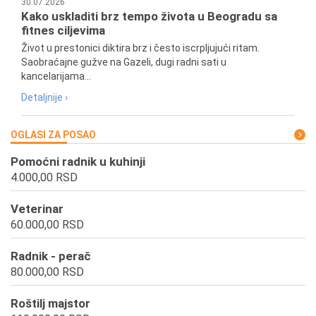
30.07.2026
Kako uskladiti brz tempo života u Beogradu sa
fitnes ciljevima
Život u prestonici diktira brz i često iscrpljujući ritam.
Saobraćajne gužve na Gazeli, dugi radni sati u
kancelarijama...
Detaljnije ›
OGLASI ZA POSAO
Pomoćni radnik u kuhinji
4.000,00 RSD
Veterinar
60.000,00 RSD
Radnik - perač
80.000,00 RSD
Roštilj majstor