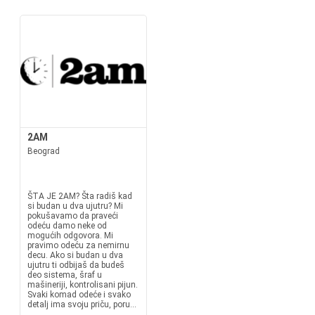
2AM
Beograd
ŠTA JE 2AM? Šta radiš kad
si budan u dva ujutru? Mi
pokušavamo da praveći
odeću damo neke od
mogućih odgovora. Mi
pravimo odeću za nemirnu
decu. Ako si budan u dva
ujutru ti odbijaš da budeš
deo sistema, šraf u
mašineriji, kontrolisani pijun.
Svaki komad odeće i svako
detalj ima svoju priču, poru...