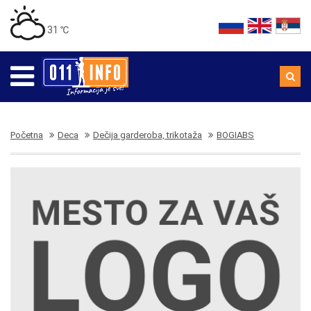
31 ℃
Početna
Deca
Dečija garderoba, trikotaža
BOGIABS