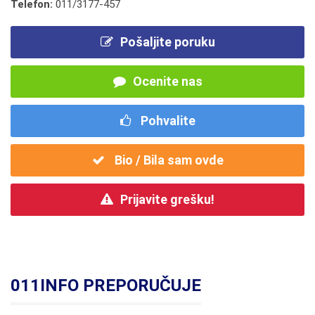
Telefon:
011/3177-457
Pošaljite poruku
Ocenite nas
Pohvalite
Bio / Bila sam ovde
Prijavite grešku!
011INFO PREPORUČUJE