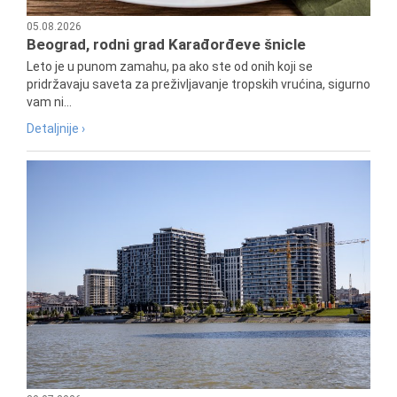
05.08.2026
Beograd, rodni grad Karađorđeve šnicle
Leto je u punom zamahu, pa ako ste od onih koji se
pridržavaju saveta za preživljavanje tropskih vrućina, sigurno
vam ni...
Detaljnije ›