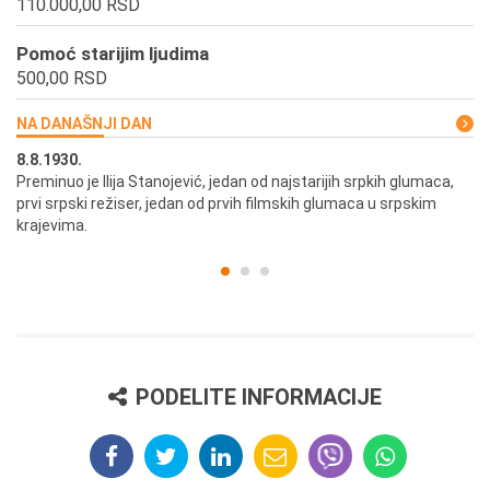
110.000,00 RSD
Pomoć starijim ljudima
500,00 RSD
NA DANAŠNJI DAN
8.8.1930.
8.
Preminuo je Ilija Stanojević, jedan od najstarijih srpkih glumaca,
U 
prvi srpski režiser, jedan od prvih filmskih glumaca u srpskim
krajevima.
PODELITE INFORMACIJE