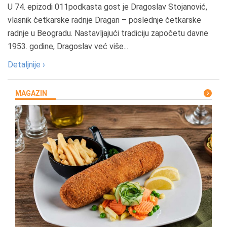
U 74. epizodi 011podkasta gost je Dragoslav Stojanović,
vlasnik četkarske radnje Dragan – poslednje četkarske
radnje u Beogradu. Nastavljajući tradiciju započetu davne
1953. godine, Dragoslav već više...
Detaljnije ›
MAGAZIN