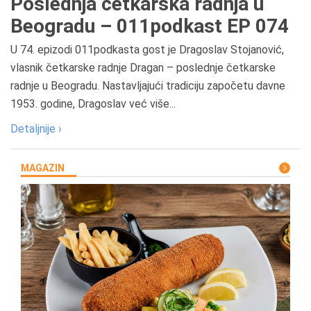
Poslednja četkarska radnja u
Beogradu – 011podkast EP 074
U 74. epizodi 011podkasta gost je Dragoslav Stojanović,
vlasnik četkarske radnje Dragan – poslednje četkarske
radnje u Beogradu. Nastavljajući tradiciju započetu davne
1953. godine, Dragoslav već više...
Detaljnije ›
MAGAZIN