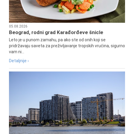
05.08.2026
Beograd, rodni grad Karađorđeve šnicle
Leto je u punom zamahu, pa ako ste od onih koji se
pridržavaju saveta za preživljavanje tropskih vrućina, sigurno
vam ni...
Detaljnije ›