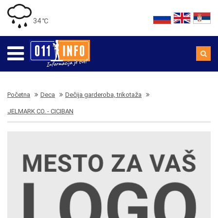
34 ℃
Početna
Deca
Dečija garderoba, trikotaža
JELMARK CO. - CICIBAN