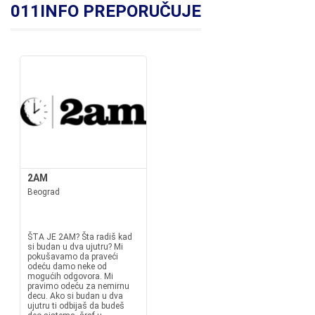
011INFO PREPORUČUJE
2AM
Beograd
ŠTA JE 2AM? Šta radiš kad
si budan u dva ujutru? Mi
pokušavamo da praveći
odeću damo neke od
mogućih odgovora. Mi
pravimo odeću za nemirnu
decu. Ako si budan u dva
ujutru ti odbijaš da budeš