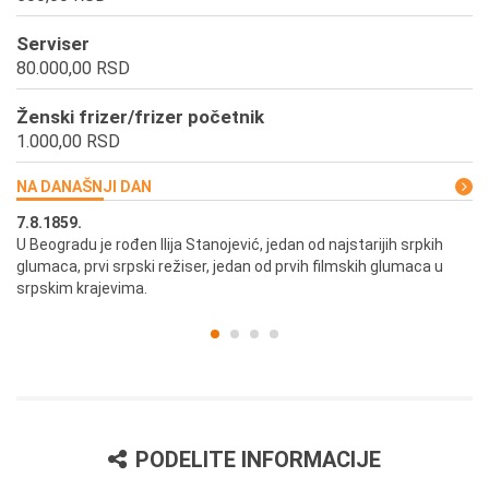
Serviser
80.000,00 RSD
Ženski frizer/frizer početnik
1.000,00 RSD
NA DANAŠNJI DAN
7.8.1859.
7.
U Beogradu je rođen Ilija Stanojević, jedan od najstarijih srpkih
U 
glumaca, prvi srpski režiser, jedan od prvih filmskih glumaca u
re
srpskim krajevima.
PODELITE INFORMACIJE