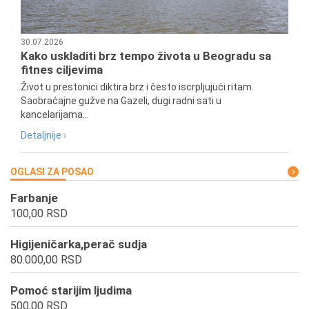
30.07.2026
Kako uskladiti brz tempo života u Beogradu sa
fitnes ciljevima
Život u prestonici diktira brz i često iscrpljujući ritam.
Saobraćajne gužve na Gazeli, dugi radni sati u
kancelarijama...
Detaljnije ›
OGLASI ZA POSAO
Farbanje
100,00 RSD
Higijeničarka,perač sudja
80.000,00 RSD
Pomoć starijim ljudima
500,00 RSD