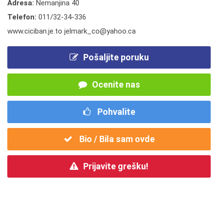
Adresa:
Nemanjina 40
Telefon:
011/32-34-336
www.ciciban.je.to jelmark_co@yahoo.ca
Pošaljite poruku
Ocenite nas
Pohvalite
Bio / Bila sam ovde
Prijavite grešku!