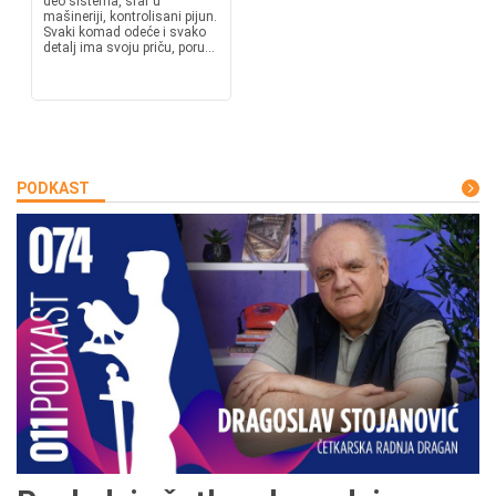
deo sistema, šraf u
mašineriji, kontrolisani pijun.
Svaki komad odeće i svako
detalj ima svoju priču, poru...
PODKAST