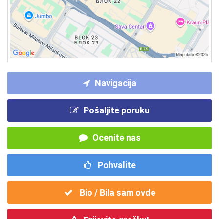
Navigacija
Pošaljite poruku
Ocenite nas
Pohvalite
Bio / Bila sam ovde