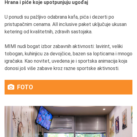
Hrana i piće koje upotpunjuju ugođaj
U ponudi su pažljivo odabrana kafa, pića i dezerti po
pristupačnim cenama. All inclusive paket uključuje ukusan
ketering od kvalitetnih, zdravih sastojaka.
MIMI nudi bogat izbor zabavnih aktivnosti: lavirint, veliki
tobogan, kuhinjicu za devojčice, bazen sa lopticama i mnogo
igračaka. Kao novitet, uvedena je i sportska animacija koja
donosi još više zabave kroz razne sportske aktivnosti.
FOTO