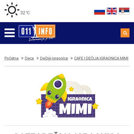
32 ℃
Početna
Deca
Dečije igraonice
CAFE I DEČIJA IGRAONICA MIMI